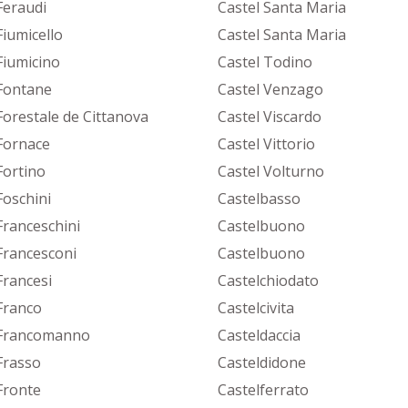
Feraudi
Castel Santa Maria
Fiumicello
Castel Santa Maria
Fiumicino
Castel Todino
Fontane
Castel Venzago
Forestale de Cittanova
Castel Viscardo
Fornace
Castel Vittorio
Fortino
Castel Volturno
Foschini
Castelbasso
Franceschini
Castelbuono
Francesconi
Castelbuono
Francesi
Castelchiodato
Franco
Castelcivita
Francomanno
Casteldaccia
Frasso
Casteldidone
Fronte
Castelferrato