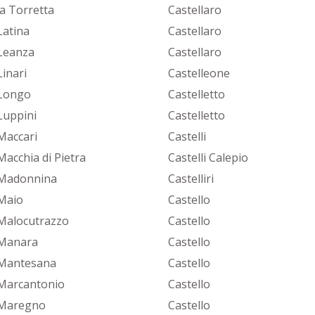
la Torretta
Castellaro
Latina
Castellaro
Leanza
Castellaro
Linari
Castelleone
Longo
Castelletto
Luppini
Castelletto
Maccari
Castelli
Macchia di Pietra
Castelli Calepio
Madonnina
Castelliri
Maio
Castello
Malocutrazzo
Castello
Manara
Castello
Mantesana
Castello
Marcantonio
Castello
 Maregno
Castello