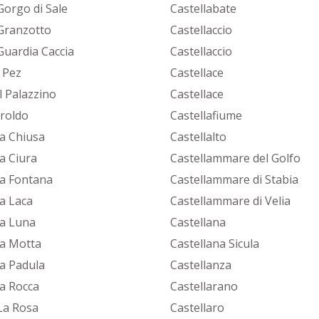
Gorgo di Sale
Castellabate
Granzotto
Castellaccio
Guardia Caccia
Castellaccio
 Pez
Castellace
l Palazzino
Castellace
Iroldo
Castellafiume
la Chiusa
Castellalto
a Ciura
Castellammare del Golfo
la Fontana
Castellammare di Stabia
la Laca
Castellammare di Velia
la Luna
Castellana
la Motta
Castellana Sicula
la Padula
Castellanza
la Rocca
Castellarano
La Rosa
Castellaro