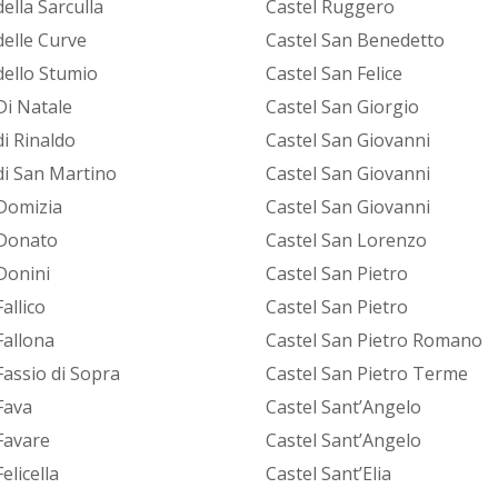
ella Sarculla
Castel Ruggero
delle Curve
Castel San Benedetto
dello Stumio
Castel San Felice
Di Natale
Castel San Giorgio
di Rinaldo
Castel San Giovanni
di San Martino
Castel San Giovanni
Domizia
Castel San Giovanni
Donato
Castel San Lorenzo
Donini
Castel San Pietro
allico
Castel San Pietro
Fallona
Castel San Pietro Romano
Fassio di Sopra
Castel San Pietro Terme
Fava
Castel Sant’Angelo
Favare
Castel Sant’Angelo
elicella
Castel Sant’Elia