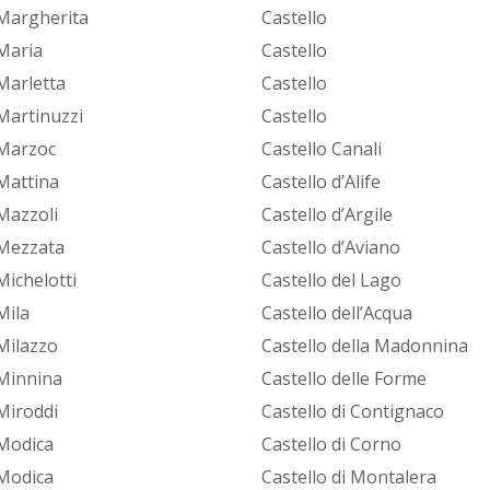
Margherita
Castello
Maria
Castello
Marletta
Castello
Martinuzzi
Castello
Marzoc
Castello Canali
Mattina
Castello d’Alife
Mazzoli
Castello d’Argile
Mezzata
Castello d’Aviano
Michelotti
Castello del Lago
Mila
Castello dell’Acqua
Milazzo
Castello della Madonnina
Minnina
Castello delle Forme
Miroddi
Castello di Contignaco
Modica
Castello di Corno
Modica
Castello di Montalera