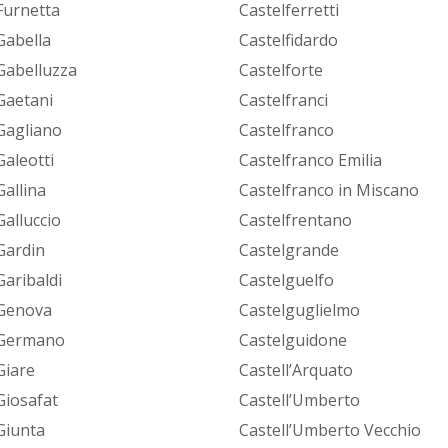
Furnetta
Castelferretti
Gabella
Castelfidardo
Gabelluzza
Castelforte
Gaetani
Castelfranci
Gagliano
Castelfranco
Galeotti
Castelfranco Emilia
Gallina
Castelfranco in Miscano
Galluccio
Castelfrentano
Gardin
Castelgrande
Garibaldi
Castelguelfo
Genova
Castelguglielmo
 Germano
Castelguidone
Giare
Castell’Arquato
Giosafat
Castell’Umberto
Giunta
Castell’Umberto Vecchio