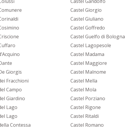
Colussi
Castel Gandolfo
 Comunere
Castel Giorgio
Corinaldi
Castel Giuliano
Cosimino
Castel Goffredo
Criscione
Castel Guelfo di Bologna
Cuffaro
Castel Lagopesole
d’Acquino
Castel Madama
Dante
Castel Maggiore
De Giorgis
Castel Malnome
ei Fracchioni
Castel Mella
del Campo
Castel Mola
del Giardino
Castel Porziano
del Lago
Castel Rigone
del Lago
Castel Ritaldi
della Contessa
Castel Romano