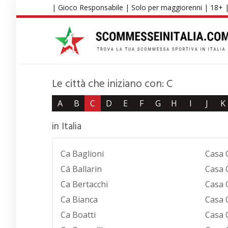
Skip
| Gioco Responsabile | Solo per maggiorenni | 18+ 
to
main
content
Le città che iniziano con: C
A
B
C
D
E
F
G
H
I
J
K
in Italia
Ca Baglioni
Casa C
Cá Ballarin
Casa 
Ca Bertacchi
Casa C
Ca Bianca
Casa C
Ca Boatti
Casa 