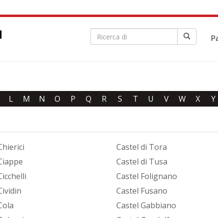
|
Pa
L
M
N
O
P
Q
R
S
T
U
V
W
X
Y
hierici
Castel di Tora
Ciappe
Castel di Tusa
icchelli
Castel Folignano
ividin
Castel Fusano
Cola
Castel Gabbiano