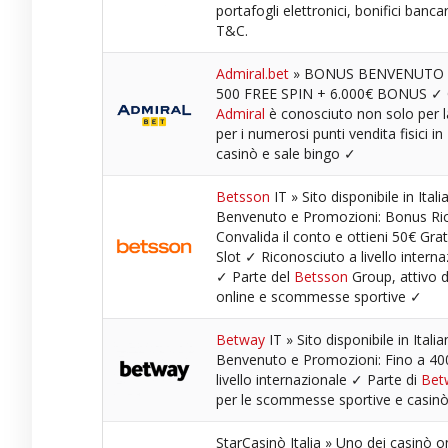
portafogli elettronici, bonifici ban
T&C.
Admiral.bet
» BONUS BENVENUTO SPO
500 FREE SPIN + 6.000€ BONUS ✓ Op
Admiral
è conosciuto non solo per l
per i numerosi punti vendita fisici in
casinò e sale bingo ✓
Betsson
IT » Sito disponibile in Ital
Benvenuto e Promozioni: Bonus Ric
Convalida il conto e ottieni 50€ Gra
Slot ✓ Riconosciuto a livello intern
✓ Parte del
Betsson
Group, attivo 
online e scommesse sportive ✓
Betway
IT » Sito disponibile in Itali
Benvenuto e Promozioni: Fino a 40
livello internazionale ✓ Parte di
Bet
per le scommesse sportive e casinò
StarCasinò Italia » Uno dei casinò on