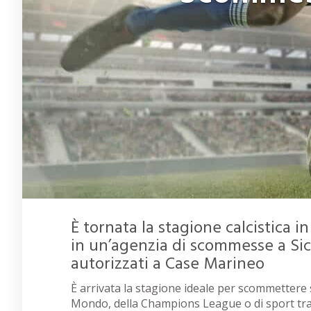
È tornata la stagione calcistica in
in un’agenzia di scommesse a Sic
autorizzati a Case Marineo
È arrivata la stagione ideale per scommettere s
Mondo, della Champions League o di sport tradi