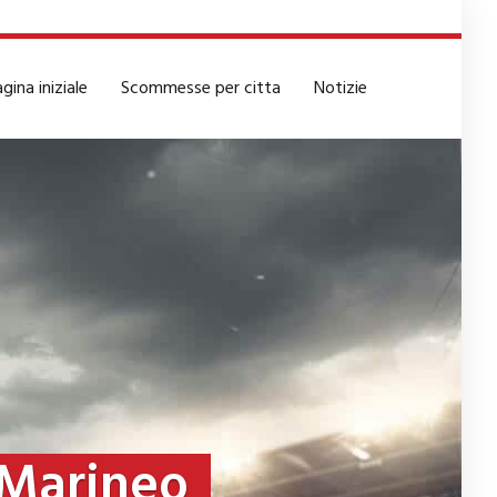
gina iniziale
Scommesse per citta
Notizie
 Marineo