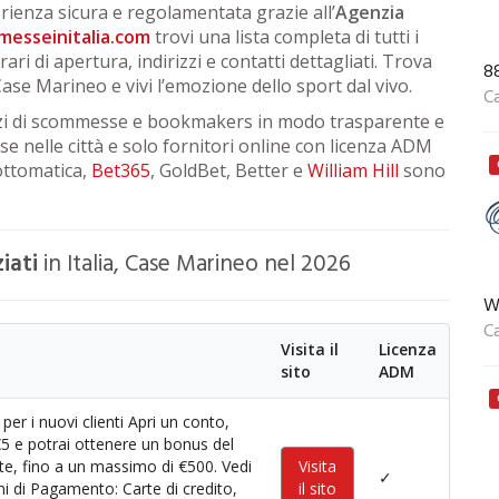
ienza sicura e regolamentata grazie all’
Agenzia
esseinitalia.com
trovi una lista completa di tutti i
i di apertura, indirizzi e contatti dettagliati. Trova
8
ase Marineo e vivi l’emozione dello sport dal vivo.
C
ozi di scommesse e bookmakers in modo trasparente e
e nelle città e solo fornitori online con licenza ADM
Lottomatica,
Bet365
, GoldBet, Better e
William Hill
sono
ziati
in Italia, Case Marineo nel 2026
Wi
C
Visita il
Licenza
sito
ADM
per i nuovi clienti Apri un conto,
5 e potrai ottenere un bonus del
te, fino a un massimo di €500. Vedi
Visita
✓
 di Pagamento: Carte di credito,
il sito