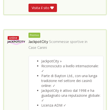
Visita il sito
Premio
online
JackpotCity
Scommesse sportive in
Case Canini
JackpotCity »
Riconosciuto a livello internazionale:
✓
Parte di Bayton Ltd., con una lunga
tradizione nel settore dei casinò
online: ✓
JackpotCity è attivo dal 1998 e ha
guadagnato una reputazione globale:
✓
Licenza ADM ✓