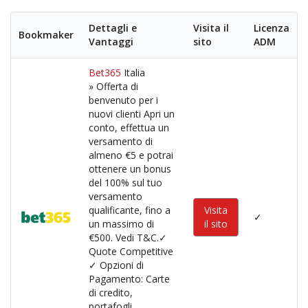
Dettagli e
Visita il
Licenza
Bookmaker
Vantaggi
sito
ADM
Bet365
Italia
» Offerta di
benvenuto per i
nuovi clienti Apri un
conto, effettua un
versamento di
almeno €5 e potrai
ottenere un bonus
del 100% sul tuo
versamento
qualificante, fino a
Visita
✓
un massimo di
il sito
€500. Vedi T&C.✓
Quote Competitive
✓ Opzioni di
Pagamento: Carte
di credito,
portafogli