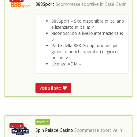
888Sport
Scommesse sportive in
Case Canini
888Sport » Sito disponibile in Italiano
e lizenziato in Italia: ✓
Riconosciuto a livello internazionale:
✓
Parte della 888 Group, uno dei più
grandi e antichi operatori di gioco
online: ✓
Licenza ADM ✓
Visita il sito
Premio
online
Spin Palace Casino
Scommesse sportive in