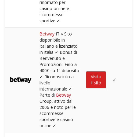
rinomato per
casinò online e
scommesse
sportive ✓
Betway
IT » Sito
disponibile in
Italiano e lizenziato
in Italia ✓ Bonus di
Benvenuto e
Promozioni: Fino a
400€ su 1° deposito
✓ Riconosciuto a
Visita
✓
livello
il sito
internazionale ✓
Parte di
Betway
Group, attivo dal
2006 e noto per le
scommesse
sportive e casinò
online ✓