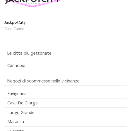
JackpotCity
Case Canini
Le città più gettonate:
Cannobio
Negozi di scommesse nelle vicinanze:
Favignana
Casa De Giorgis
Luogo Grande
Marausa