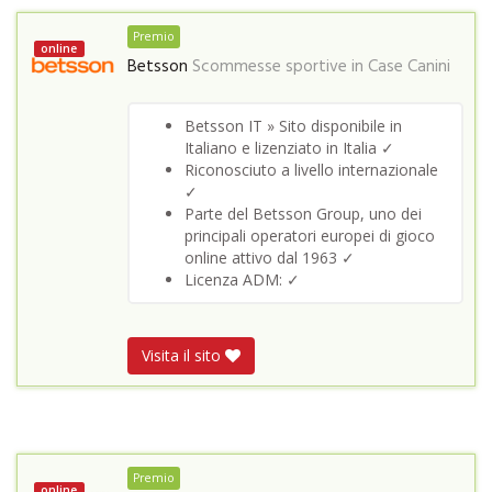
Premio
online
Betsson
Scommesse sportive in
Case Canini
Betsson IT » Sito disponibile in
Italiano e lizenziato in Italia ✓
Riconosciuto a livello internazionale
✓
Parte del Betsson Group, uno dei
principali operatori europei di gioco
online attivo dal 1963 ✓
Licenza ADM: ✓
Visita il sito
Premio
online