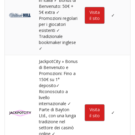
in Italia ✓ Bonus di
Benvenuto: 50€ +
5€ extra ✓
Visita
✓
Promozioni regolari
il sito
per i giocatori
esistenti ✓
Tradizionale
bookmaker inglese
✓
JackpotCity » Bonus
di Benvenuto e
Promozioni: Fino a
150€ su 1°
deposito✓
Riconosciuto a
livello
internazionale ✓
Parte di Bayton
Visita
✓
Ltd., con una lunga
il sito
tradizione nel
settore dei casinò
online ✓