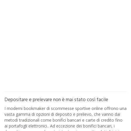
Depositare e prelevare non è mai stato così facile
I moderni bookmaker di scommesse sportive online offrono una
vasta gamma di opzioni di deposito e prelievo, che vanno dai
metodi tradizionali come bonifici bancari e carte di credito fino
ai portafogli elettronici.. Ad eccezione dei bonifici bancari, i