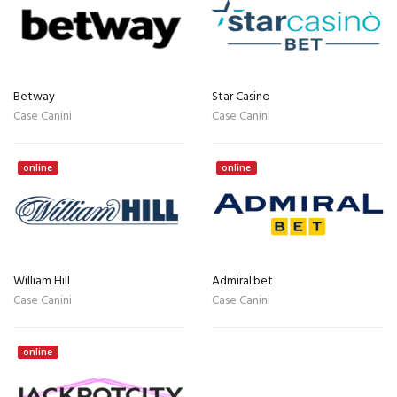
Betway
Star Casino
Case Canini
Case Canini
online
online
William Hill
Admiral.bet
Case Canini
Case Canini
online