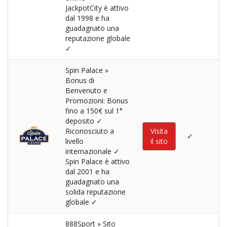
JackpotCity è attivo
dal 1998 e ha
guadagnato una
reputazione globale
✓
Spin Palace »
Bonus di
Benvenuto e
Promozioni: Bonus
fino a 150€ sul 1°
deposito ✓
Riconosciuto a
Visita
✓
livello
il sito
internazionale ✓
Spin Palace è attivo
dal 2001 e ha
guadagnato una
solida reputazione
globale ✓
888Sport » Sito