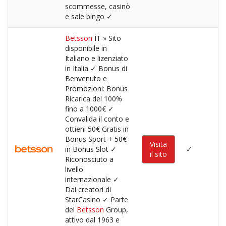
scommesse, casinò
e sale bingo ✓
Betsson
IT » Sito
disponibile in
Italiano e lizenziato
in Italia ✓ Bonus di
Benvenuto e
Promozioni: Bonus
Ricarica del 100%
fino a 1000€ ✓
Convalida il conto e
ottieni 50€ Gratis in
Bonus Sport + 50€
Visita
in Bonus Slot ✓
✓
il sito
Riconosciuto a
livello
internazionale ✓
Dai creatori di
StarCasino ✓ Parte
del
Betsson
Group,
attivo dal 1963 e