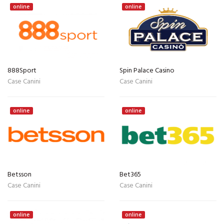
online
online
888Sport
Spin Palace Casino
Case Canini
Case Canini
online
online
Betsson
Bet365
Case Canini
Case Canini
online
online