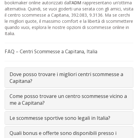
bookmaker online autorizzati dall’
ADM
rappresentano un’ottima
alternativa. Quindi, se vuoi goderti una serata con gli amici, visita
il centro scommesse a Capitana, 392.083, 9.3136. Ma se cerchi
le migliori quote, il massimo comfort e la libertà di scommettere
quando vuoi, esplora le nostre opzioni di scommesse online in
Italia.
FAQ – Centri Scommesse a Capitana, Italia
Dove posso trovare i migliori centri scommesse a
Capitana?
Come posso trovare un centro scommesse vicino a
me a Capitana?
Le scommesse sportive sono legali in Italia?
Quali bonus e offerte sono disponibili presso i