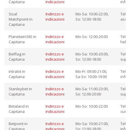
Capitana
indicazioni
info@
Sisal
Indirizzo e
Mo-Sa: 10:00-22:00,
Tel: 
Matchpoint in
indicazioni
So: 12:00-18:00
assis
Capitana
Planetwin365 in
Indirizzo e
Mo-So: 12:00-20:00
Tel: 
Capitana
indicazioni
help
Betflag in
Indirizzo e
Mo-Sa: 10:00-20:00,
Tel: 
Capitana
indicazioni
So: 12:00-18:00
suppo
Intralot in
Indirizzo e
Mo-Fr: 09:00-21:00,
Tel: 
Capitana
indicazioni
Sa-So: 10:00-19:00
info@
Stanleybet in
Indirizzo e
Mo-Sa: 11:00-23:00,
Tel: 
Capitana
indicazioni
So: 12:00-20:00
suppo
Betaland in
Indirizzo e
Mo-So: 10:00-22:00
Tel: 
Capitana
indicazioni
cust
Betpoint in
Indirizzo e
Mo-Sa: 10:00-21:00,
Tel: 
Capitana
indicazioni
So: 12:00-18:00
info@