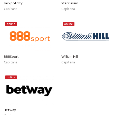
JackpotCity
Star Casino
Capitana
Capitana
online
online
888Sport
William Hill
Capitana
Capitana
online
Betway