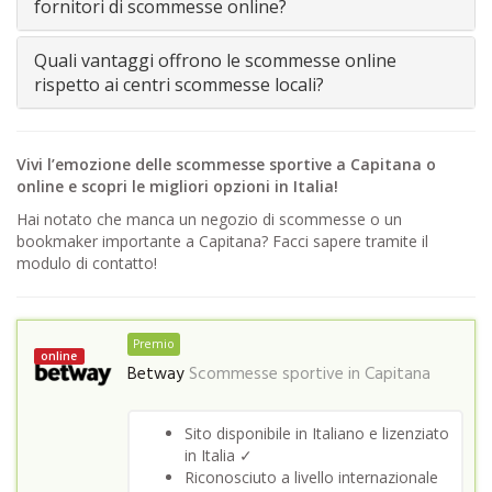
fornitori di scommesse online?
Quali vantaggi offrono le scommesse online
rispetto ai centri scommesse locali?
Vivi l’emozione delle scommesse sportive a Capitana o
online e scopri le migliori opzioni in Italia!
Hai notato che manca un negozio di scommesse o un
bookmaker importante a Capitana? Facci sapere tramite il
modulo di contatto!
Premio
online
Betway
Scommesse sportive in
Capitana
Sito disponibile in Italiano e lizenziato
in Italia ✓
Riconosciuto a livello internazionale