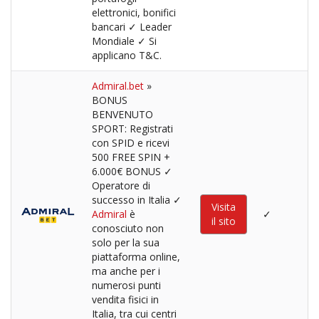
elettronici, bonifici
bancari ✓ Leader
Mondiale ✓ Si
applicano T&C.
Admiral.bet
»
BONUS
BENVENUTO
SPORT: Registrati
con SPID e ricevi
500 FREE SPIN +
6.000€ BONUS ✓
Operatore di
successo in Italia ✓
Visita
Admiral
è
✓
il sito
conosciuto non
solo per la sua
piattaforma online,
ma anche per i
numerosi punti
vendita fisici in
Italia, tra cui centri