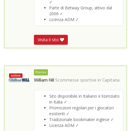
✓
Parte di Betway Group, attivo dal
2006 ✓
Licenza ADM ✓
Visita il sito
Premio
online
William Hill
Scommesse sportive in
Capitana
Sito disponibile in Italiano e lizenziato
in Italia ✓
Promozioni regolari per i giocatori
esistenti ✓
Tradizionale bookmaker inglese ✓
Licenza ADM ✓