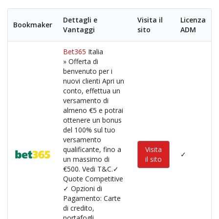
Dettagli e
Visita il
Licenza
Bookmaker
Vantaggi
sito
ADM
Bet365
Italia
» Offerta di
benvenuto per i
nuovi clienti Apri un
conto, effettua un
versamento di
almeno €5 e potrai
ottenere un bonus
del 100% sul tuo
versamento
qualificante, fino a
Visita
✓
un massimo di
il sito
€500. Vedi T&C.✓
Quote Competitive
✓ Opzioni di
Pagamento: Carte
di credito,
portafogli