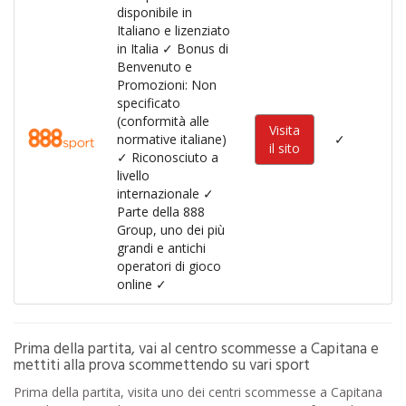
disponibile in
Italiano e lizenziato
in Italia ✓ Bonus di
Benvenuto e
Promozioni: Non
specificato
(conformità alle
Visita
normative italiane)
✓
il sito
✓ Riconosciuto a
livello
internazionale ✓
Parte della 888
Group, uno dei più
grandi e antichi
operatori di gioco
online ✓
Prima della partita, vai al centro scommesse a Capitana e
mettiti alla prova scommettendo su vari sport
Prima della partita, visita uno dei centri scommesse a Capitana