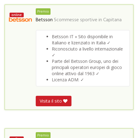
Premio
online
Betsson
Scommesse sportive in
Capitana
Betsson IT » Sito disponibile in
Italiano e lizenziato in Italia ✓
Riconosciuto a livello internazionale
✓
Parte del Betsson Group, uno dei
principali operatori europei di gioco
online attivo dal 1963 ✓
Licenza ADM: ✓
Visita il sito
Premio