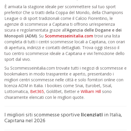
È arrivata la stagione ideale per scommettere sul tuo sport
preferito! Che si tratti della Coppa del Mondo, della Champions
League o di sport tradizionali come il Calcio Fiorentino, le
agenzie di scommesse a Capitana ti offrono un’esperienza
sicura e regolamentata grazie all’
Agenzia delle Dogane e dei
Monopoli (ADM)
. Su
Scommesseinitalia.com
trovi una lista
completa di tutti i centri scommesse locali a Capitana, con orari
di apertura, indirizzi e contatti dettagliati. Trova oggi stesso il
tuo centro scommesse ideale a Capitana e vivi l’emozione dello
sport dal vivo.
Su Scommesseinitalia.com trovate tutti i negozi di scommesse e
bookmakers in modo trasparente e aperto, presentando i
migliori centri scommesse nelle città e solo fornitori online con
licenza ADM in Italia. I bookies come Snai, Eurobet, Sisal,
Lottomatica,
Bet365
, GoldBet, Better e
William Hill
sono
chiaramente elencati con le migliori quote.
I migliori siti scommesse sportive
licenziati
in Italia,
Capitana nel 2026