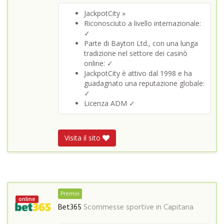
JackpotCity »
Riconosciuto a livello internazionale:
✓
Parte di Bayton Ltd., con una lunga
tradizione nel settore dei casinò
online: ✓
JackpotCity è attivo dal 1998 e ha
guadagnato una reputazione globale:
✓
Licenza ADM ✓
Visita il sito
Premio
online
Bet365
Scommesse sportive in
Capitana