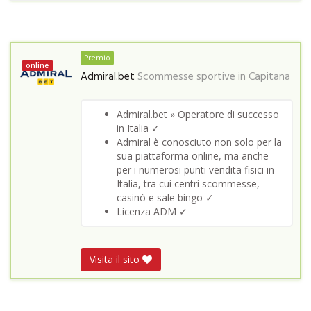
Premio
online
Admiral.bet
Scommesse sportive in
Capitana
Admiral.bet » Operatore di successo
in Italia ✓
Admiral è conosciuto non solo per la
sua piattaforma online, ma anche
per i numerosi punti vendita fisici in
Italia, tra cui centri scommesse,
casinò e sale bingo ✓
Licenza ADM ✓
Visita il sito