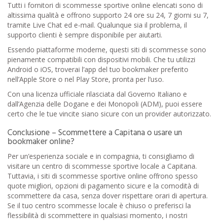
Tutti i fornitori di scommesse sportive online elencati sono di
altissima qualità e offrono supporto 24 ore su 24, 7 giorni su 7,
tramite Live Chat ed e-mail. Qualunque sia il problema, il
supporto clienti è sempre disponibile per aiutarti.
Essendo piattaforme moderne, questi siti di scommesse sono
pienamente compatibili con dispositivi mobili. Che tu utilizzi
Android o iOS, troverai l’app del tuo bookmaker preferito
nell’Apple Store o nel Play Store, pronta per l’uso.
Con una licenza ufficiale rilasciata dal Governo Italiano e
dall’Agenzia delle Dogane e dei Monopoli (ADM), puoi essere
certo che le tue vincite siano sicure con un provider autorizzato.
Conclusione – Scommettere a Capitana o usare un
bookmaker online?
Per un’esperienza sociale e in compagnia, ti consigliamo di
visitare un centro di scommesse sportive locale a Capitana.
Tuttavia, i siti di scommesse sportive online offrono spesso
quote migliori, opzioni di pagamento sicure e la comodità di
scommettere da casa, senza dover rispettare orari di apertura.
Se il tuo centro scommesse locale è chiuso o preferisci la
flessibilità di scommettere in qualsiasi momento, i nostri