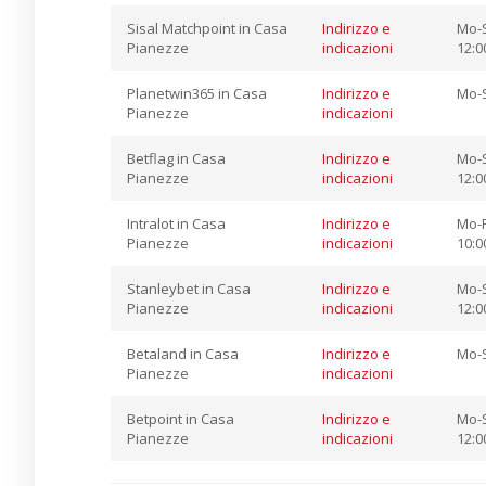
Sisal Matchpoint in Casa
Indirizzo e
Mo-S
Pianezze
indicazioni
12:0
Planetwin365 in Casa
Indirizzo e
Mo-S
Pianezze
indicazioni
Betflag in Casa
Indirizzo e
Mo-S
Pianezze
indicazioni
12:0
Intralot in Casa
Indirizzo e
Mo-F
Pianezze
indicazioni
10:0
Stanleybet in Casa
Indirizzo e
Mo-S
Pianezze
indicazioni
12:0
Betaland in Casa
Indirizzo e
Mo-S
Pianezze
indicazioni
Betpoint in Casa
Indirizzo e
Mo-S
Pianezze
indicazioni
12:0