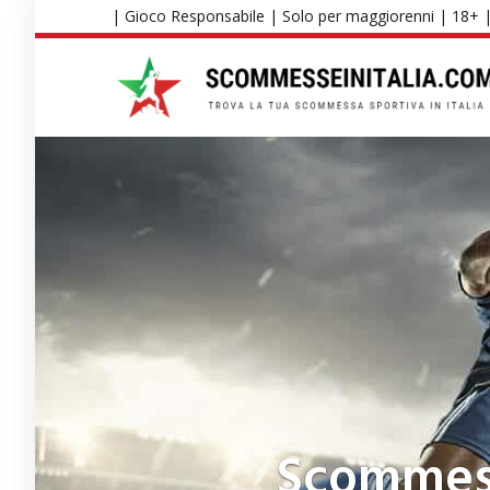
Skip
| Gioco Responsabile | Solo per maggiorenni | 18+ 
to
main
content
Scommess