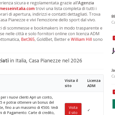
ienza sicura e regolamentata grazie all’
Agenzia
esseinitalia.com
trovi una lista completa di tutti i
ri di apertura, indirizzi e contatti dettagliati. Trova
8
sa Pianezze e vivi l’emozione dello sport dal vivo.
C
ozi di scommesse e bookmakers in modo trasparente e
e nelle città e solo fornitori online con licenza ADM
Lottomatica,
Bet365
, GoldBet, Better e
William Hill
sono
ziati
in Italia, Casa Pianezze nel 2026
J
C
Visita il
Licenza
sito
ADM
per i nuovi clienti Apri un conto,
5 e potrai ottenere un bonus del
te, fino a un massimo di €500. Vedi
Visita
✓
 di Pagamento: Carte di credito,
il sito