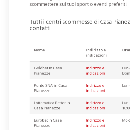
scommettere sui tuoi sport o eventi preferiti.
Tutti i centri scommesse di Casa Pianezze
contatti
Nome
Indirizzo e
Orar
indicazioni
Goldbet in Casa
Indirizzo e
Lun-
Pianezze
indicazioni
Dom:
Punto SNAI in Casa
Indirizzo e
Lun-
Pianezze
indicazioni
Lottomatica Better in
Indirizzo e
Lun-
Casa Pianezze
indicazioni
10:0
Eurobet in Casa
Indirizzo e
Mo-S
Pianezze
indicazioni