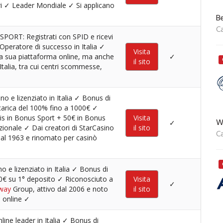
cari ✓ Leader Mondiale ✓ Si applicano
B
C
RT: Registrati con SPID e ricevi
eratore di successo in Italia ✓
Visita
a sua piattaforma online, ma anche
✓
il sito
 Italia, tra cui centri scommesse,
iano e lizenziato in Italia ✓ Bonus di
arica del 100% fino a 1000€ ✓
tis in Bonus Sport + 50€ in Bonus
Visita
Wi
✓
azionale ✓ Dai creatori di StarCasino
il sito
C
dal 1963 e rinomato per casinò
ano e lizenziato in Italia ✓ Bonus di
0€ su 1° deposito ✓ Riconosciuto a
Visita
✓
way
Group, attivo dal 2006 e noto
il sito
 online ✓
line leader in Italia ✓ Bonus di