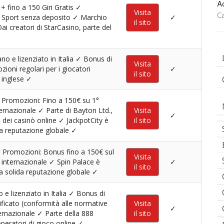
A
+ fino a 150 Giri Gratis ✓
Visita
C
s Sport senza deposito ✓ Marchio
✓
il sito
ai creatori di StarCasino, parte del
iano e lizenziato in Italia ✓ Bonus di
Visita
oni regolari per i giocatori
✓
il sito
 inglese ✓
 Promozioni: Fino a 150€ su 1°
ernazionale ✓ Parte di Bayton Ltd.,
Visita
✓
 dei casinò online ✓ JackpotCity è
il sito
a reputazione globale ✓
 Promozioni: Bonus fino a 150€ sul
Visita
o internazionale ✓ Spin Palace è
✓
il sito
a solida reputazione globale ✓
o e lizenziato in Italia ✓ Bonus di
icato (conformità alle normative
Visita
✓
ternazionale ✓ Parte della 888
il sito
operatori di gioco online ✓