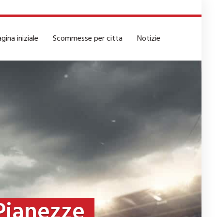
gina iniziale
Scommesse per citta
Notizie
Pianezze