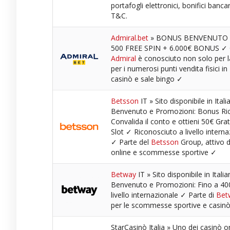
portafogli elettronici, bonifici ban
T&C.
Admiral.bet
» BONUS BENVENUTO SPO
500 FREE SPIN + 6.000€ BONUS ✓ Op
Admiral
è conosciuto non solo per l
per i numerosi punti vendita fisici in
casinò e sale bingo ✓
Betsson
IT » Sito disponibile in Ital
Benvenuto e Promozioni: Bonus Ric
Convalida il conto e ottieni 50€ Gra
Slot ✓ Riconosciuto a livello intern
✓ Parte del
Betsson
Group, attivo 
online e scommesse sportive ✓
Betway
IT » Sito disponibile in Itali
Benvenuto e Promozioni: Fino a 40
livello internazionale ✓ Parte di
Bet
per le scommesse sportive e casinò
StarCasinò Italia » Uno dei casinò on