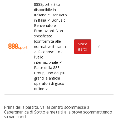
888Sport » Sito
disponibile in
Italiano e lizenziato
in Italia ✓ Bonus di
Benvenuto e
Promozioni: Non
specificato
(conformità alle
Visita
normative italiane)
✓
il sito
✓ Riconosciuto a
livello
internazionale ✓
Parte della 888
Group, uno dei più
grandi e antichi
operatori di gioco
online ✓
Prima della partita, vai al centro scommesse a
Capergnanica di Sotto e mettiti alla prova scommettendo
su vari sport