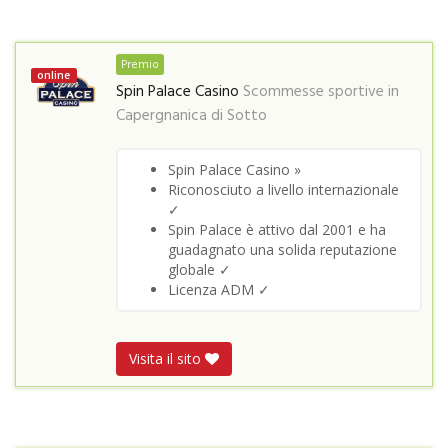
Premio
online
Spin Palace Casino
Scommesse sportive in
Capergnanica di Sotto
Spin Palace Casino »
Riconosciuto a livello internazionale
✓
Spin Palace è attivo dal 2001 e ha
guadagnato una solida reputazione
globale ✓
Licenza ADM ✓
Visita il sito