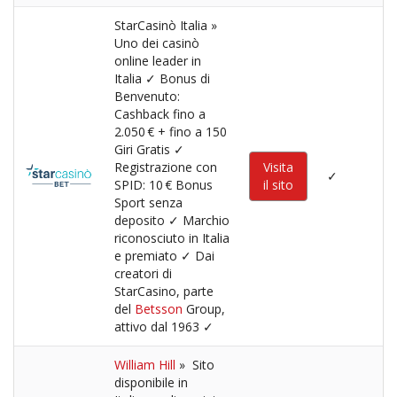
StarCasinò Italia »
Uno dei casinò
online leader in
Italia ✓ Bonus di
Benvenuto:
Cashback fino a
2.050 € + fino a 150
Giri Gratis ✓
Registrazione con
Visita
✓
SPID: 10 € Bonus
il sito
Sport senza
deposito ✓ Marchio
riconosciuto in Italia
e premiato ✓ Dai
creatori di
StarCasino, parte
del
Betsson
Group,
attivo dal 1963 ✓
William Hill
» Sito
disponibile in