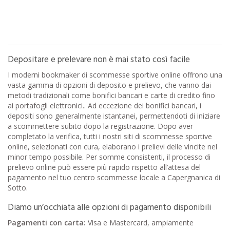
Depositare e prelevare non è mai stato così facile
I moderni bookmaker di scommesse sportive online offrono una
vasta gamma di opzioni di deposito e prelievo, che vanno dai
metodi tradizionali come bonifici bancari e carte di credito fino
ai portafogli elettronici.. Ad eccezione dei bonifici bancari, i
depositi sono generalmente istantanei, permettendoti di iniziare
a scommettere subito dopo la registrazione. Dopo aver
completato la verifica, tutti i nostri siti di scommesse sportive
online, selezionati con cura, elaborano i prelievi delle vincite nel
minor tempo possibile. Per somme consistenti, il processo di
prelievo online può essere più rapido rispetto all’attesa del
pagamento nel tuo centro scommesse locale a Capergnanica di
Sotto.
Diamo un’occhiata alle opzioni di pagamento disponibili
Pagamenti con carta:
Visa e Mastercard, ampiamente