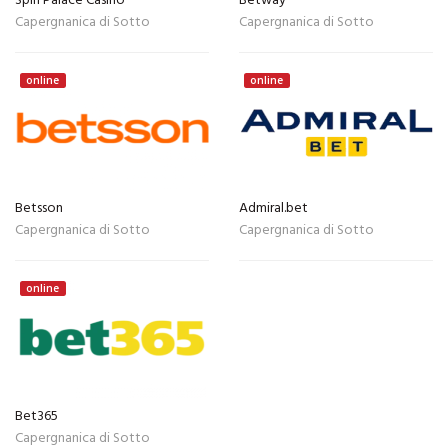
Spin Palace Casino
Betway
Capergnanica di Sotto
Capergnanica di Sotto
online
online
Betsson
Admiral.bet
Capergnanica di Sotto
Capergnanica di Sotto
online
Bet365
Capergnanica di Sotto