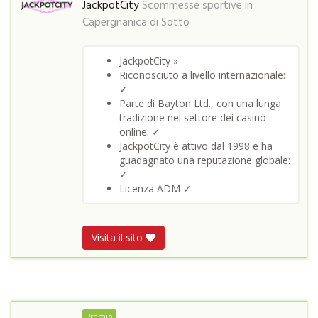
JackpotCity
Scommesse sportive in
Capergnanica di Sotto
JackpotCity »
Riconosciuto a livello internazionale:
✓
Parte di Bayton Ltd., con una lunga
tradizione nel settore dei casinò
online: ✓
JackpotCity è attivo dal 1998 e ha
guadagnato una reputazione globale:
✓
Licenza ADM ✓
Visita il sito
Premio