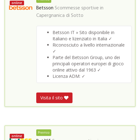
online
Betsson
Scommesse sportive in
Capergnanica di Sotto
Betsson IT » Sito disponibile in
Italiano e lizenziato in Italia ✓
Riconosciuto a livello internazionale
✓
Parte del Betsson Group, uno dei
principali operatori europei di gioco
online attivo dal 1963 ✓
Licenza ADM: ✓
Visita il sito
Premio
online