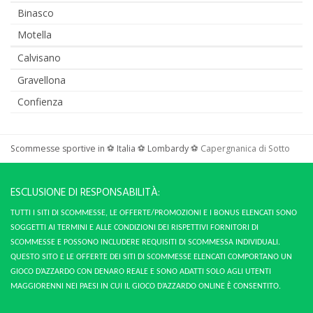
Binasco
Motella
Calvisano
Gravellona
Confienza
Scommesse sportive in
⚽
Italia
⚽
Lombardy
⚽
Capergnanica di Sotto
ESCLUSIONE DI RESPONSABILITÀ:
TUTTI I SITI DI SCOMMESSE, LE OFFERTE/PROMOZIONI E I BONUS ELENCATI SONO
SOGGETTI AI TERMINI E ALLE CONDIZIONI DEI RISPETTIVI FORNITORI DI
SCOMMESSE E POSSONO INCLUDERE REQUISITI DI SCOMMESSA INDIVIDUALI.
QUESTO SITO E LE OFFERTE DEI SITI DI SCOMMESSE ELENCATI COMPORTANO UN
GIOCO D’AZZARDO CON DENARO REALE E SONO ADATTI SOLO AGLI UTENTI
MAGGIORENNI NEI PAESI IN CUI IL GIOCO D’AZZARDO ONLINE È CONSENTITO.