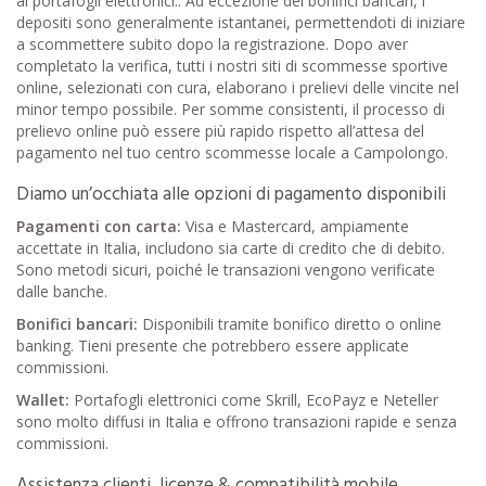
ai portafogli elettronici.. Ad eccezione dei bonifici bancari, i
depositi sono generalmente istantanei, permettendoti di iniziare
a scommettere subito dopo la registrazione. Dopo aver
completato la verifica, tutti i nostri siti di scommesse sportive
online, selezionati con cura, elaborano i prelievi delle vincite nel
minor tempo possibile. Per somme consistenti, il processo di
prelievo online può essere più rapido rispetto all’attesa del
pagamento nel tuo centro scommesse locale a Campolongo.
Diamo un’occhiata alle opzioni di pagamento disponibili
Pagamenti con carta:
Visa e Mastercard, ampiamente
accettate in Italia, includono sia carte di credito che di debito.
Sono metodi sicuri, poiché le transazioni vengono verificate
dalle banche.
Bonifici bancari:
Disponibili tramite bonifico diretto o online
banking. Tieni presente che potrebbero essere applicate
commissioni.
Wallet:
Portafogli elettronici come Skrill, EcoPayz e Neteller
sono molto diffusi in Italia e offrono transazioni rapide e senza
commissioni.
Assistenza clienti, licenze & compatibilità mobile