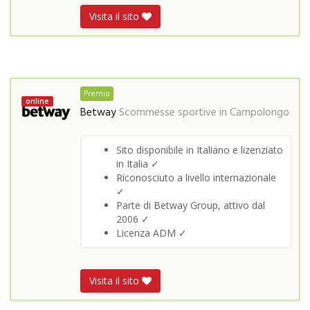
Visita il sito
Premio
online
Betway
Scommesse sportive in
Campolongo
Sito disponibile in Italiano e lizenziato
in Italia ✓
Riconosciuto a livello internazionale
✓
Parte di Betway Group, attivo dal
2006 ✓
Licenza ADM ✓
Visita il sito