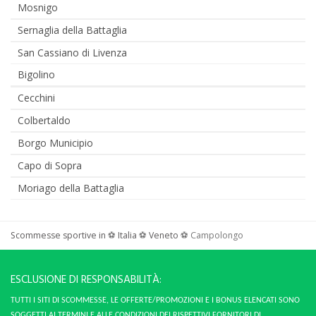
Mosnigo
Sernaglia della Battaglia
San Cassiano di Livenza
Bigolino
Cecchini
Colbertaldo
Borgo Municipio
Capo di Sopra
Moriago della Battaglia
Scommesse sportive in
⚽
Italia
⚽
Veneto
⚽
Campolongo
ESCLUSIONE DI RESPONSABILITÀ:
TUTTI I SITI DI SCOMMESSE, LE OFFERTE/PROMOZIONI E I BONUS ELENCATI SONO
SOGGETTI AI TERMINI E ALLE CONDIZIONI DEI RISPETTIVI FORNITORI DI