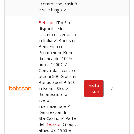
scommesse, casinò
e sale bingo ✓
Betsson
IT » Sito
disponibile in
Italiano e lizenziato
in Italia ✓ Bonus di
Benvenuto e
Promozioni: Bonus
Ricarica del 100%
fino a 1000€ ✓
Convalida il conto e
ottieni 50€ Gratis in
Bonus Sport + 50€
Visita
in Bonus Slot ✓
✓
il sito
Riconosciuto a
livello
internazionale ✓
Dai creatori di
StarCasino ✓ Parte
del
Betsson
Group,
attivo dal 1963 e