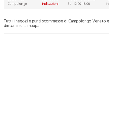
Campolongo
indicazioni
So: 12:00-18:00
info
Tutti i negozi e punti scommesse di Campolongo Veneto e
dintorni sulla mappa