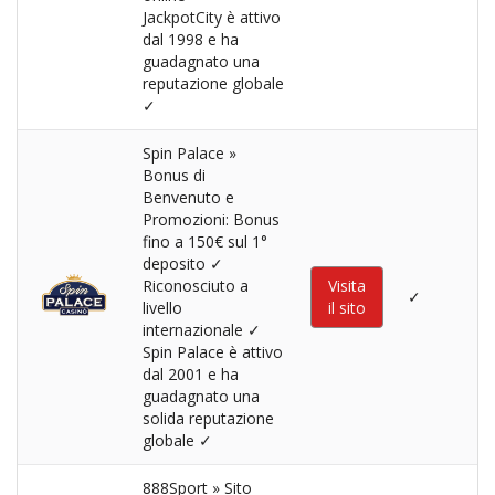
JackpotCity è attivo
dal 1998 e ha
guadagnato una
reputazione globale
✓
Spin Palace »
Bonus di
Benvenuto e
Promozioni: Bonus
fino a 150€ sul 1°
deposito ✓
Riconosciuto a
Visita
✓
livello
il sito
internazionale ✓
Spin Palace è attivo
dal 2001 e ha
guadagnato una
solida reputazione
globale ✓
888Sport » Sito