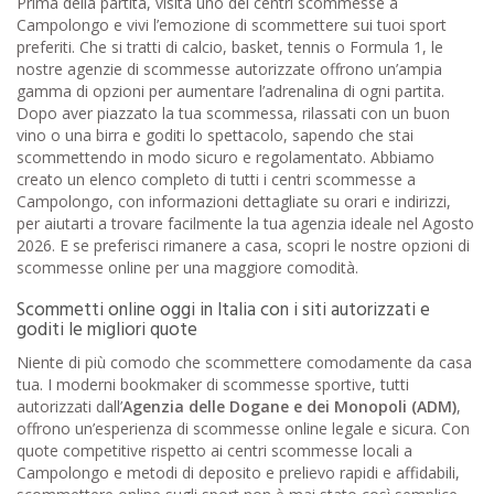
Prima della partita, visita uno dei centri scommesse a
Campolongo e vivi l’emozione di scommettere sui tuoi sport
preferiti. Che si tratti di calcio, basket, tennis o Formula 1, le
nostre agenzie di scommesse autorizzate offrono un’ampia
gamma di opzioni per aumentare l’adrenalina di ogni partita.
Dopo aver piazzato la tua scommessa, rilassati con un buon
vino o una birra e goditi lo spettacolo, sapendo che stai
scommettendo in modo sicuro e regolamentato. Abbiamo
creato un elenco completo di tutti i centri scommesse a
Campolongo, con informazioni dettagliate su orari e indirizzi,
per aiutarti a trovare facilmente la tua agenzia ideale nel Agosto
2026. E se preferisci rimanere a casa, scopri le nostre opzioni di
scommesse online per una maggiore comodità.
Scommetti online oggi in Italia con i siti autorizzati e
goditi le migliori quote
Niente di più comodo che scommettere comodamente da casa
tua. I moderni bookmaker di scommesse sportive, tutti
autorizzati dall’
Agenzia delle Dogane e dei Monopoli (ADM)
,
offrono un’esperienza di scommesse online legale e sicura. Con
quote competitive rispetto ai centri scommesse locali a
Campolongo e metodi di deposito e prelievo rapidi e affidabili,