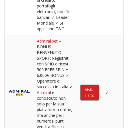
di credito,
portafogli
elettronici, bonifici
bancari ✓ Leader
Mondiale ✓ Si
applicano T&C.
Admiral.bet
»
BONUS
BENVENUTO
SPORT: Registrati
con SPID e ricevi
500 FREE SPIN +
6.000€ BONUS ✓
Operatore di
successo in Italia ✓
Visita
Admiral
è
✓
il sito
conosciuto non
solo per la sua
piattaforma online,
ma anche per i
numerosi punti
vendita fisici in