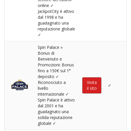
online ✓
JackpotCity è attivo
dal 1998 e ha
guadagnato una
reputazione globale
✓
Spin Palace »
Bonus di
Benvenuto e
Promozioni: Bonus
fino a 150€ sul 1°
deposito ✓
Riconosciuto a
Visita
✓
livello
il sito
internazionale ✓
Spin Palace è attivo
dal 2001 e ha
guadagnato una
solida reputazione
globale ✓