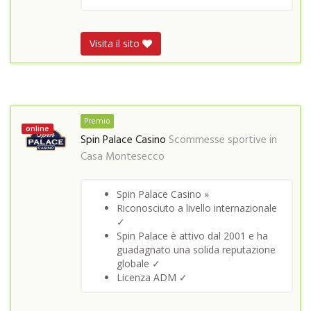
Visita il sito
Premio
online
Spin Palace Casino
Scommesse sportive in
Casa Montesecco
Spin Palace Casino »
Riconosciuto a livello internazionale
✓
Spin Palace è attivo dal 2001 e ha
guadagnato una solida reputazione
globale ✓
Licenza ADM ✓