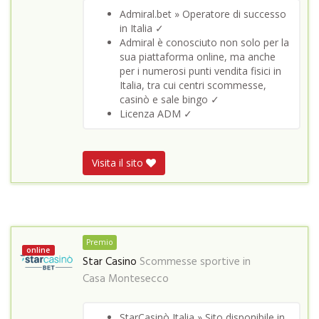
Admiral.bet » Operatore di successo
in Italia ✓
Admiral è conosciuto non solo per la
sua piattaforma online, ma anche
per i numerosi punti vendita fisici in
Italia, tra cui centri scommesse,
casinò e sale bingo ✓
Licenza ADM ✓
Visita il sito
Premio
online
Star Casino
Scommesse sportive in
Casa Montesecco
StarCasinò Italia » Sito disponibile in