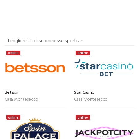
I migliori siti di scommesse sportive:
online
online
Betsson
Star Casino
Casa Montesecco
Casa Montesecco
online
online