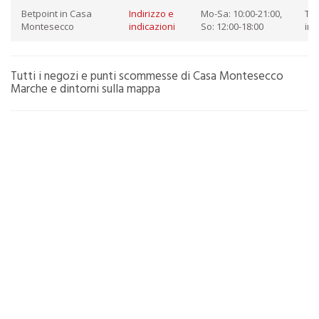
Betpoint in Casa
Indirizzo e
Mo-Sa: 10:00-21:00,
Tel
Montesecco
indicazioni
So: 12:00-18:00
inf
Tutti i negozi e punti scommesse di Casa Montesecco
Marche e dintorni sulla mappa