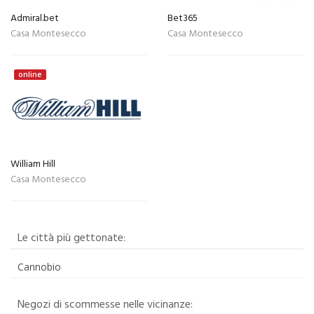
Admiral.bet
Bet365
Casa Montesecco
Casa Montesecco
online
William Hill
Casa Montesecco
Le città più gettonate:
Cannobio
Negozi di scommesse nelle vicinanze: