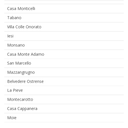
Casa Monticelli
Tabano
Villa Colle Onorato
Iesi
Monsano
Casa Monte Adamo
San Marcello
Mazzangrugno
Belvedere Ostrense
La Pieve
Montecarotto
Casa Cappanera
Moie