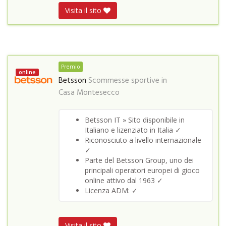
Visita il sito
Premio
online
Betsson
Scommesse sportive in
Casa Montesecco
Betsson IT » Sito disponibile in
Italiano e lizenziato in Italia ✓
Riconosciuto a livello internazionale
✓
Parte del Betsson Group, uno dei
principali operatori europei di gioco
online attivo dal 1963 ✓
Licenza ADM: ✓
Visita il sito