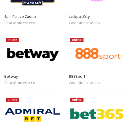
Spin Palace Casino
JackpotCity
Casa Montesecco
Casa Montesecco
online
online
Betway
888Sport
Casa Montesecco
Casa Montesecco
online
online