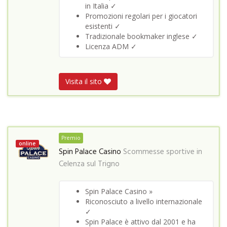
in Italia ✓
Promozioni regolari per i giocatori
esistenti ✓
Tradizionale bookmaker inglese ✓
Licenza ADM ✓
Visita il sito
Premio
online
Spin Palace Casino
Scommesse sportive in
Celenza sul Trigno
Spin Palace Casino »
Riconosciuto a livello internazionale
✓
Spin Palace è attivo dal 2001 e ha