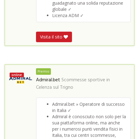
guadagnato una solida reputazione
globale ✓
Licenza ADM ✓
Visita il sito
Premio
online
Admiral.bet
Scommesse sportive in
Celenza sul Trigno
Admiral.bet » Operatore di successo
in Italia ✓
Admiral è conosciuto non solo per la
sua piattaforma online, ma anche
per i numerosi punti vendita fisici in
Italia, tra cui centri scommesse,