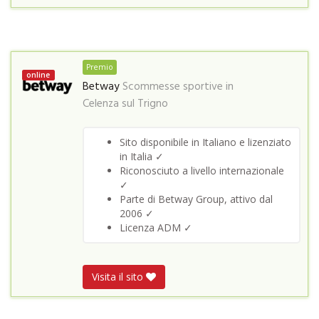
Premio
online
Betway
Scommesse sportive in
Celenza sul Trigno
Sito disponibile in Italiano e lizenziato
in Italia ✓
Riconosciuto a livello internazionale
✓
Parte di Betway Group, attivo dal
2006 ✓
Licenza ADM ✓
Visita il sito