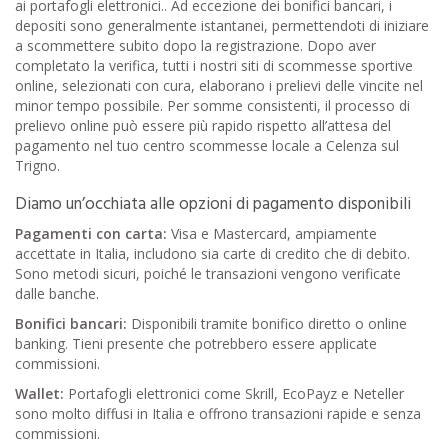
ai portafogli elettronici.. Ad eccezione dei bonifici bancari, i
depositi sono generalmente istantanei, permettendoti di iniziare
a scommettere subito dopo la registrazione. Dopo aver
completato la verifica, tutti i nostri siti di scommesse sportive
online, selezionati con cura, elaborano i prelievi delle vincite nel
minor tempo possibile. Per somme consistenti, il processo di
prelievo online può essere più rapido rispetto all’attesa del
pagamento nel tuo centro scommesse locale a Celenza sul
Trigno.
Diamo un’occhiata alle opzioni di pagamento disponibili
Pagamenti con carta:
Visa e Mastercard, ampiamente
accettate in Italia, includono sia carte di credito che di debito.
Sono metodi sicuri, poiché le transazioni vengono verificate
dalle banche.
Bonifici bancari:
Disponibili tramite bonifico diretto o online
banking. Tieni presente che potrebbero essere applicate
commissioni.
Wallet:
Portafogli elettronici come Skrill, EcoPayz e Neteller
sono molto diffusi in Italia e offrono transazioni rapide e senza
commissioni.