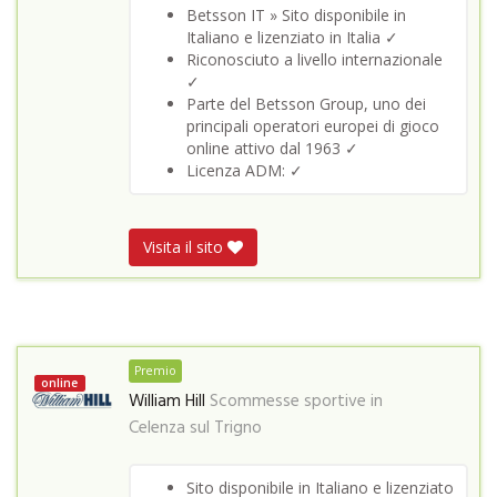
Betsson IT » Sito disponibile in
Italiano e lizenziato in Italia ✓
Riconosciuto a livello internazionale
✓
Parte del Betsson Group, uno dei
principali operatori europei di gioco
online attivo dal 1963 ✓
Licenza ADM: ✓
Visita il sito
Premio
online
William Hill
Scommesse sportive in
Celenza sul Trigno
Sito disponibile in Italiano e lizenziato