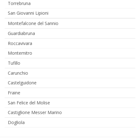
Torrebruna
San Giovanni Lipioni
Montefalcone del Sannio
Guardiabruna
Roccavivara
Montemitro
Tufillo
Carunchio
Castelguidone
Fraine
San Felice del Molise
Castiglione Messer Marino
Dogliola