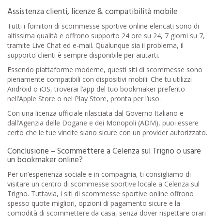
Assistenza clienti, licenze & compatibilità mobile
Tutti i fornitori di scommesse sportive online elencati sono di
altissima qualità e offrono supporto 24 ore su 24, 7 giorni su 7,
tramite Live Chat ed e-mail. Qualunque sia il problema, il
supporto clienti è sempre disponibile per aiutarti.
Essendo piattaforme moderne, questi siti di scommesse sono
pienamente compatibili con dispositivi mobili. Che tu utilizzi
Android o iOS, troverai l’app del tuo bookmaker preferito
nell’Apple Store o nel Play Store, pronta per l’uso.
Con una licenza ufficiale rilasciata dal Governo Italiano e
dall’Agenzia delle Dogane e dei Monopoli (ADM), puoi essere
certo che le tue vincite siano sicure con un provider autorizzato.
Conclusione – Scommettere a Celenza sul Trigno o usare
un bookmaker online?
Per un’esperienza sociale e in compagnia, ti consigliamo di
visitare un centro di scommesse sportive locale a Celenza sul
Trigno. Tuttavia, i siti di scommesse sportive online offrono
spesso quote migliori, opzioni di pagamento sicure e la
comodità di scommettere da casa, senza dover rispettare orari