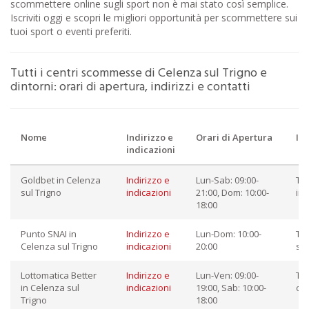
scommettere online sugli sport non è mai stato così semplice.
Iscriviti oggi e scopri le migliori opportunità per scommettere sui
tuoi sport o eventi preferiti.
Tutti i centri scommesse di Celenza sul Trigno e
dintorni: orari di apertura, indirizzi e contatti
Nome
Indirizzo e
Orari di Apertura
In
indicazioni
Goldbet in Celenza
Indirizzo e
Lun-Sab: 09:00-
Tel
sul Trigno
indicazioni
21:00, Dom: 10:00-
inf
18:00
Punto SNAI in
Indirizzo e
Lun-Dom: 10:00-
Tel
Celenza sul Trigno
indicazioni
20:00
ser
Lottomatica Better
Indirizzo e
Lun-Ven: 09:00-
Tel
in Celenza sul
indicazioni
19:00, Sab: 10:00-
con
Trigno
18:00