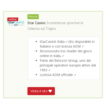
Premio
online
Star Casino
Scommesse sportive in
Celenza sul Trigno
StarCasinò Italia » Sito disponibile in
Italiano e con licenza ADM ✓
Riconosciuto tra i leader del gioco
online in Italia ✓
Parte del Betsson Group, uno dei
principali operatori europei attivo dal
1963 ✓
Licenza ADM ufficiale ✓
Visita il sito