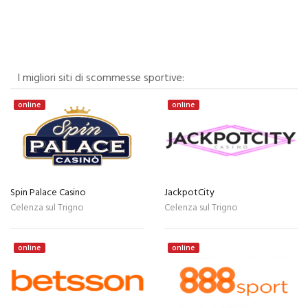
I migliori siti di scommesse sportive:
online
online
Spin Palace Casino
JackpotCity
Celenza sul Trigno
Celenza sul Trigno
online
online