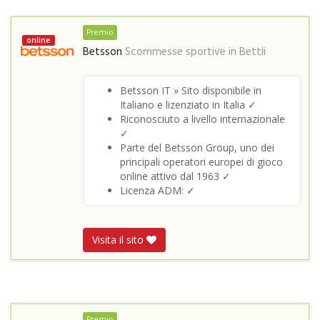
Premio
online
Betsson
Scommesse sportive in
Bettli
Betsson IT » Sito disponibile in
Italiano e lizenziato in Italia ✓
Riconosciuto a livello internazionale
✓
Parte del Betsson Group, uno dei
principali operatori europei di gioco
online attivo dal 1963 ✓
Licenza ADM: ✓
Visita il sito
Premio