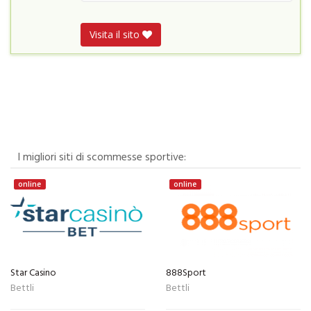
Visita il sito
I migliori siti di scommesse sportive:
online
online
Star Casino
888Sport
Bettli
Bettli