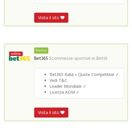
Visita il sito
Premio
online
Bet365
Scommesse sportive in
Bettli
Bet365 Italia » Quote Competitive ✓
Vedi T&C.
Leader Mondiale ✓
Licenza ADM ✓
Visita il sito