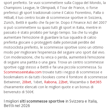
sport preferito. Se vuoi scommettere sulla Coppa del Mondo, la
Champions League, le Olimpiadi, il Tour de France, o forse
preferisci gli sport tradizionali come il Calcio Fiorentino, Palla o
Hitball, il tuo centro locale di scommesse sportive in Svizzera,
Zürich, Bettli è quello che fa per te. Dopo il Finance Act del 2007
si può scommettere su quasi tutti gli sport in Italia, mentre in
passato è stato proibito per lungo tempo. Sia che tu voglia
aumentare l’emozione di guardare la tua squadra di calcio
preferita giocare o proteggerti dalle potenziali perdite del
motociclista preferito, le scommesse sportive sono un ottimo
modo per migliorare l’esperienza del seguire uno sport dal vivo.
Con moderazione, che tu vinca o perda, aumenterà l’emozione
di seguire una partita o una gara. Trova un centro scommesse
sportive oggi stesso a Bettli e fai una piccola scommessa. Su
Scommesseinitalia.com
trovate tutti i negozi di scommesse e
bookmakers in da tutti i bookies come il fornitore di scommesse
Betwinner,
20bet
, 1xbet,
Rabona
,
22bet
, Wazamba o
Bet365
chiaramente elencati con le migliori quote e un bonus di
benvenuto di 500€.
I migliori
siti scommesse sportive
in Svizzera e Italia,
Bettli nel 2026