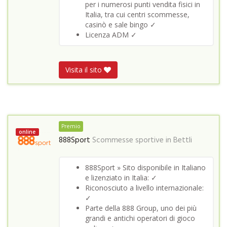
per i numerosi punti vendita fisici in
Italia, tra cui centri scommesse,
casinò e sale bingo ✓
Licenza ADM ✓
Visita il sito
Premio
online
888Sport
Scommesse sportive in
Bettli
888Sport » Sito disponibile in Italiano
e lizenziato in Italia: ✓
Riconosciuto a livello internazionale:
✓
Parte della 888 Group, uno dei più
grandi e antichi operatori di gioco