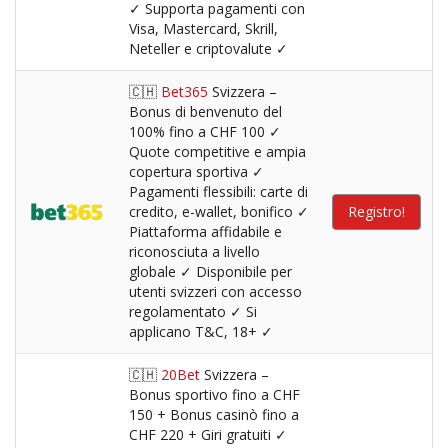
✓ Supporta pagamenti con
Visa, Mastercard, Skrill,
Neteller e criptovalute ✓
🇨🇭
Bet365
Svizzera –
Bonus di benvenuto del
100% fino a CHF 100 ✓
Quote competitive e ampia
copertura sportiva ✓
Pagamenti flessibili: carte di
credito, e-wallet, bonifico ✓
Registro!
Piattaforma affidabile e
riconosciuta a livello
globale ✓ Disponibile per
utenti svizzeri con accesso
regolamentato ✓ Si
applicano T&C, 18+ ✓
🇨🇭
20Bet
Svizzera –
Bonus sportivo fino a CHF
150 + Bonus casinò fino a
CHF 220 + Giri gratuiti ✓