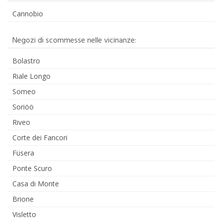
Cannobio
Negozi di scommesse nelle vicinanze:
Bolastro
Riale Longo
Someo
Soriöö
Riveo
Corte dei Fancori
Füsera
Ponte Scuro
Casa di Monte
Brione
Visletto