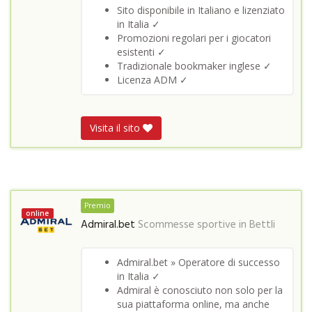
Sito disponibile in Italiano e lizenziato
in Italia ✓
Promozioni regolari per i giocatori
esistenti ✓
Tradizionale bookmaker inglese ✓
Licenza ADM ✓
Visita il sito
Premio
online
Admiral.bet
Scommesse sportive in
Bettli
Admiral.bet » Operatore di successo
in Italia ✓
Admiral è conosciuto non solo per la
sua piattaforma online, ma anche