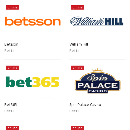
online
online
Betsson
William Hill
Bettli
Bettli
online
online
Bet365
Spin Palace Casino
Bettli
Bettli
online
online