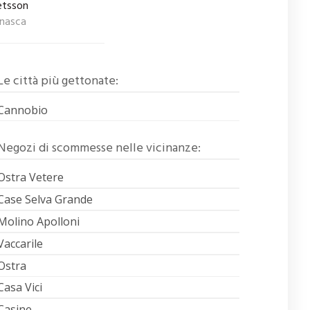
etsson
lnasca
Le città più gettonate:
Cannobio
Negozi di scommesse nelle vicinanze:
Ostra Vetere
Case Selva Grande
Molino Apolloni
Vaccarile
Ostra
Casa Vici
Casine