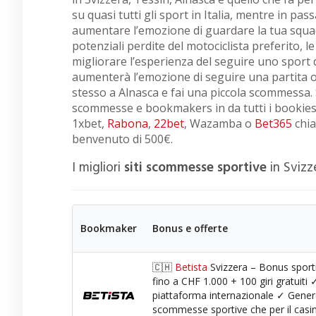
su quasi tutti gli sport in Italia, mentre in pa
aumentare l’emozione di guardare la tua squadr
potenziali perdite del motociclista preferito
migliorare l’esperienza del seguire uno sport 
aumenterà l’emozione di seguire una partita 
stesso a Alnasca e fai una piccola scommessa.
scommesse e bookmakers in da tutti i bookies
1xbet,
Rabona
,
22bet
, Wazamba o
Bet365
chia
benvenuto di 500€.
I migliori
siti scommesse sportive
in Svizze
Bookmaker
Bonus e offerte
🇨🇭
Betista
Svizzera – Bonus sport
fino a CHF 1.000 + 100 giri gratuiti 
piattaforma internazionale ✓ Genero
scommesse sportive che per il casi