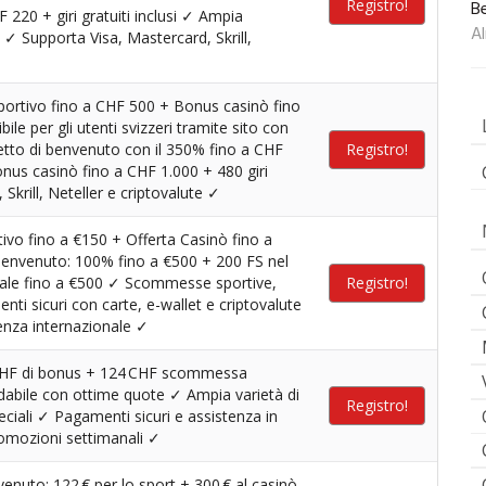
Registro!
B
 220 + giri gratuiti inclusi ✓ Ampia
A
t ✓ Supporta Visa, Mastercard, Skrill,
ortivo fino a CHF 500 + Bonus casinò fino
ile per gli utenti svizzeri tramite sito con
tto di benvenuto con il 350% fino a CHF
Registro!
us casinò fino a CHF 1.000 + 480 giri
 Skrill, Neteller e criptovalute ✓
ivo fino a €150 + Offerta Casinò fino a
 benvenuto: 100% fino a €500 + 200 FS nel
ale fino a €500 ✓ Scommesse sportive,
Registro!
enti sicuri con carte, e-wallet e criptovalute
cenza internazionale ✓
 CHF di bonus + 124 CHF scommessa
idabile con ottime quote ✓ Ampia varietà di
Registro!
ciali ✓ Pagamenti sicuri e assistenza in
romozioni settimanali ✓
enuto: 122 € per lo sport + 300 € al casinò