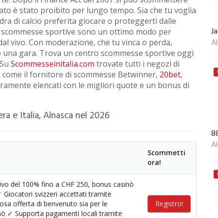
ssato è stato proibito per lungo tempo. Sia che tu voglia
a di calcio preferita giocare o proteggerti dalle
J
, le scommesse sportive sono un ottimo modo per
A
dal vivo. Con moderazione, che tu vinca o perda,
o una gara. Trova un centro scommesse sportive oggi
 Su
Scommesseinitalia.com
trovate tutti i negozi di
 come il fornitore di scommesse Betwinner,
20bet
,
ramente elencati con le migliori quote e un bonus di
ra e Italia, Alnasca nel 2026
8
A
Scommetti
ora!
ivo del 100% fino a CHF 250, bonus casinò
✓ Giocatori svizzeri accettati tramite
sa offerta di benvenuto sia per le
Registro!
nò ✓ Supporta pagamenti locali tramite