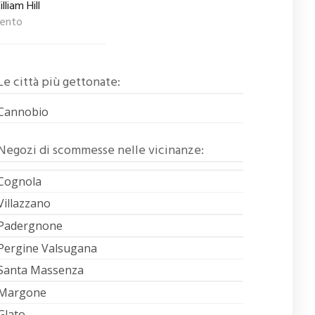
lliam Hill
rento
Le città più gettonate:
Cannobio
Negozi di scommesse nelle vicinanze:
Cognola
Villazzano
Padergnone
Pergine Valsugana
Santa Massenza
Margone
Glato