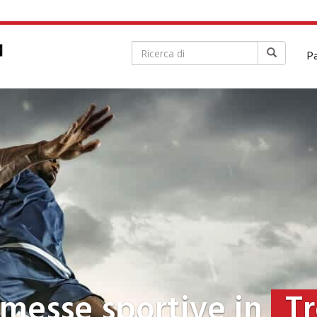
|
Pa
messe sportive in
T