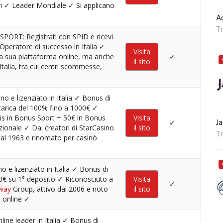
cari ✓ Leader Mondiale ✓ Si applicano
A
T
RT: Registrati con SPID e ricevi
eratore di successo in Italia ✓
Visita
a sua piattaforma online, ma anche
✓
il sito
 Italia, tra cui centri scommesse,
iano e lizenziato in Italia ✓ Bonus di
arica del 100% fino a 1000€ ✓
tis in Bonus Sport + 50€ in Bonus
Visita
J
✓
azionale ✓ Dai creatori di StarCasino
il sito
T
dal 1963 e rinomato per casinò
ano e lizenziato in Italia ✓ Bonus di
0€ su 1° deposito ✓ Riconosciuto a
Visita
✓
way
Group, attivo dal 2006 e noto
il sito
 online ✓
line leader in Italia ✓ Bonus di