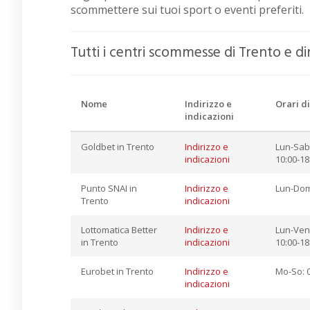
scommettere sui tuoi sport o eventi preferiti.
Tutti i centri scommesse di Trento e dint
Nome
Indirizzo e
Orari d
indicazioni
Goldbet in Trento
Indirizzo e
Lun-Sab:
indicazioni
10:00-18
Punto SNAI in
Indirizzo e
Lun-Dom
Trento
indicazioni
Lottomatica Better
Indirizzo e
Lun-Ven:
in Trento
indicazioni
10:00-18
Eurobet in Trento
Indirizzo e
Mo-So: 0
indicazioni