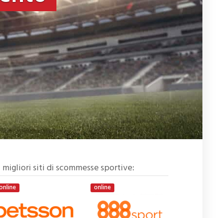
I migliori siti di scommesse sportive:
online
online