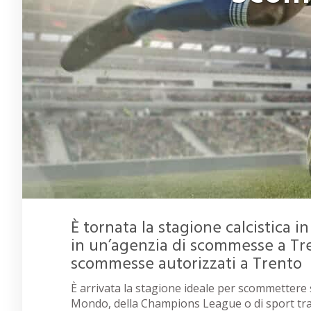
È tornata la stagione calcistica in
in un’agenzia di scommesse a Tre
scommesse autorizzati a Trento
È arrivata la stagione ideale per scommettere s
Mondo, della Champions League o di sport tradi