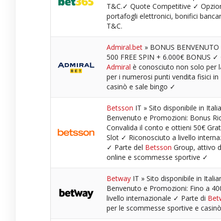
T&C.✓ Quote Competitive ✓ Opzioni
portafogli elettronici, bonifici ban
T&C.
Admiral.bet
» BONUS BENVENUTO SPO
500 FREE SPIN + 6.000€ BONUS ✓ Op
Admiral
è conosciuto non solo per l
per i numerosi punti vendita fisici in
casinò e sale bingo ✓
Betsson
IT » Sito disponibile in Ital
Benvenuto e Promozioni: Bonus Ric
Convalida il conto e ottieni 50€ Gra
Slot ✓ Riconosciuto a livello intern
✓ Parte del
Betsson
Group, attivo 
online e scommesse sportive ✓
Betway
IT » Sito disponibile in Itali
Benvenuto e Promozioni: Fino a 40
livello internazionale ✓ Parte di
Bet
per le scommesse sportive e casinò