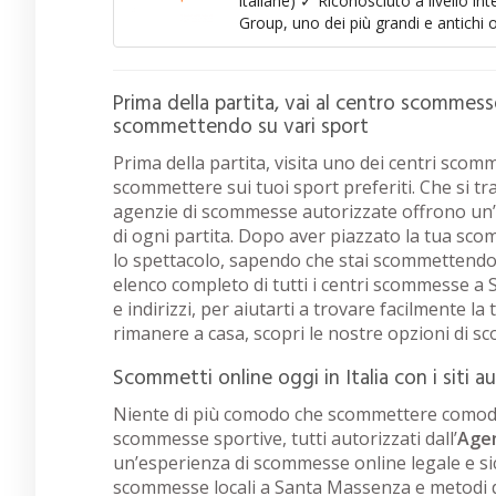
italiane) ✓ Riconosciuto a livello in
Group, uno dei più grandi e antichi 
Prima della partita, vai al centro scommes
scommettendo su vari sport
Prima della partita, visita uno dei centri sco
scommettere sui tuoi sport preferiti. Che si tra
agenzie di scommesse autorizzate offrono un
di ogni partita. Dopo aver piazzato la tua sco
lo spettacolo, sapendo che stai scommettend
elenco completo di tutti i centri scommesse a
e indirizzi, per aiutarti a trovare facilmente la
rimanere a casa, scopri le nostre opzioni di
Scommetti online oggi in Italia con i siti au
Niente di più comodo che scommettere comod
scommesse sportive, tutti autorizzati dall’
Agen
un’esperienza di scommesse online legale e sic
scommesse locali a Santa Massenza e metodi di