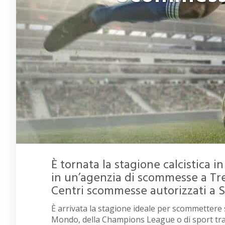
È tornata la stagione calcistica in
in un’agenzia di scommesse a Tr
Centri scommesse autorizzati a 
È arrivata la stagione ideale per scommettere s
Mondo, della Champions League o di sport tradi