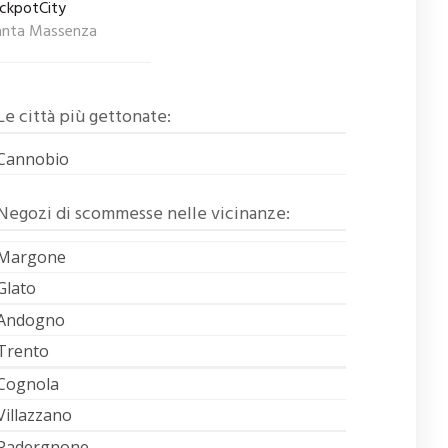
ackpotCity
anta Massenza
Le città più gettonate:
Cannobio
Negozi di scommesse nelle vicinanze:
Margone
Glato
Andogno
Trento
Cognola
Villazzano
Padergnone