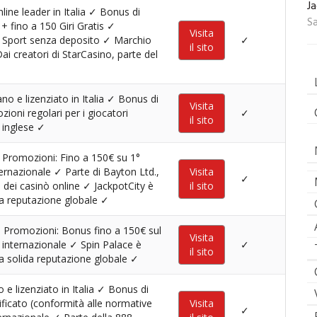
J
line leader in Italia ✓ Bonus di
S
+ fino a 150 Giri Gratis ✓
Visita
s Sport senza deposito ✓ Marchio
✓
il sito
ai creatori di StarCasino, parte del
iano e lizenziato in Italia ✓ Bonus di
Visita
oni regolari per i giocatori
✓
il sito
 inglese ✓
 Promozioni: Fino a 150€ su 1°
ernazionale ✓ Parte di Bayton Ltd.,
Visita
✓
 dei casinò online ✓ JackpotCity è
il sito
a reputazione globale ✓
 Promozioni: Bonus fino a 150€ sul
Visita
o internazionale ✓ Spin Palace è
✓
il sito
a solida reputazione globale ✓
o e lizenziato in Italia ✓ Bonus di
icato (conformità alle normative
Visita
✓