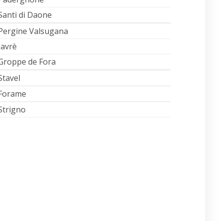
Santi di Daone
Pergine Valsugana
Iavrè
Groppe de Fora
Stavel
Forame
Strigno