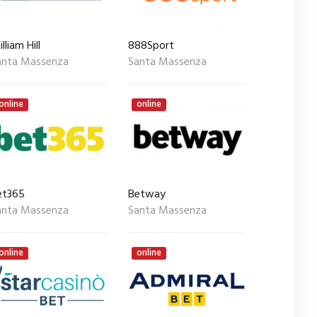
lliam Hill
888Sport
anta Massenza
Santa Massenza
online
online
et365
Betway
anta Massenza
Santa Massenza
online
online