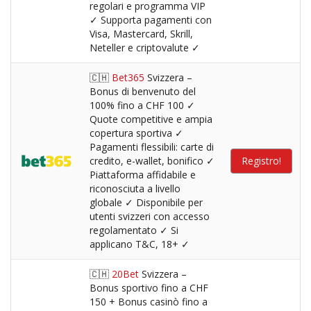
regolari e programma VIP
✓ Supporta pagamenti con
Visa, Mastercard, Skrill,
Neteller e criptovalute ✓
🇨🇭
Bet365
Svizzera –
Bonus di benvenuto del
100% fino a CHF 100 ✓
Quote competitive e ampia
copertura sportiva ✓
Pagamenti flessibili: carte di
credito, e-wallet, bonifico ✓
Registro!
Piattaforma affidabile e
riconosciuta a livello
globale ✓ Disponibile per
utenti svizzeri con accesso
regolamentato ✓ Si
applicano T&C, 18+ ✓
🇨🇭
20Bet
Svizzera –
Bonus sportivo fino a CHF
150 + Bonus casinò fino a