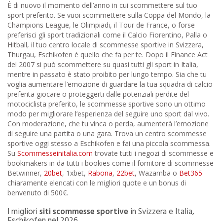
È di nuovo il momento dell’anno in cui scommettere sul tuo
sport preferito. Se vuoi scommettere sulla Coppa del Mondo, la
Champions League, le Olimpiadi, il Tour de France, o forse
preferisci gli sport tradizionali come il Calcio Fiorentino, Palla o
Hitball, il tuo centro locale di scommesse sportive in Svizzera,
Thurgau, Eschikofen è quello che fa per te. Dopo il Finance Act
del 2007 si può scommettere su quasi tutti gli sport in Italia,
mentre in passato è stato proibito per lungo tempo. Sia che tu
voglia aumentare l’emozione di guardare la tua squadra di calcio
preferita giocare o proteggerti dalle potenziali perdite del
motociclista preferito, le scommesse sportive sono un ottimo
modo per migliorare l’esperienza del seguire uno sport dal vivo.
Con moderazione, che tu vinca o perda, aumenterà l’emozione
di seguire una partita o una gara. Trova un centro scommesse
sportive oggi stesso a Eschikofen e fai una piccola scommessa.
Su
Scommesseinitalia.com
trovate tutti i negozi di scommesse e
bookmakers in da tutti i bookies come il fornitore di scommesse
Betwinner,
20bet
, 1xbet,
Rabona
,
22bet
, Wazamba o
Bet365
chiaramente elencati con le migliori quote e un bonus di
benvenuto di 500€.
I migliori
siti scommesse sportive
in Svizzera e Italia,
Eschikofen nel 2026