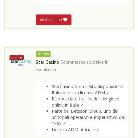
Visita il sito
Premio
online
Star Casino
Scommesse sportive in
Eschikofen
StarCasinò Italia » Sito disponibile in
Italiano e con licenza ADM ✓
Riconosciuto tra i leader del gioco
online in Italia ✓
Parte del Betsson Group, uno dei
principali operatori europei attivo dal
1963 ✓
Licenza ADM ufficiale ✓