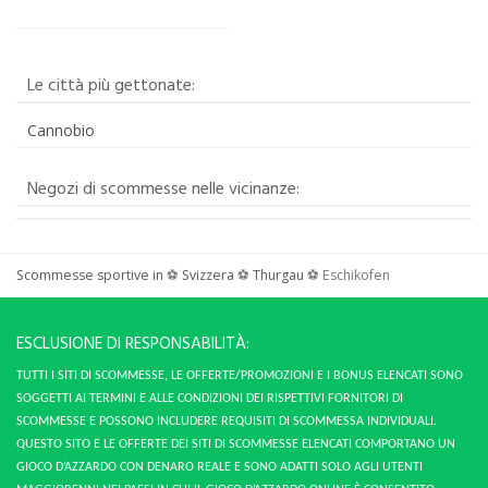
Le città più gettonate:
Cannobio
Negozi di scommesse nelle vicinanze:
Scommesse sportive in
⚽
Svizzera
⚽
Thurgau
⚽
Eschikofen
ESCLUSIONE DI RESPONSABILITÀ:
TUTTI I SITI DI SCOMMESSE, LE OFFERTE/PROMOZIONI E I BONUS ELENCATI SONO
SOGGETTI AI TERMINI E ALLE CONDIZIONI DEI RISPETTIVI FORNITORI DI
SCOMMESSE E POSSONO INCLUDERE REQUISITI DI SCOMMESSA INDIVIDUALI.
QUESTO SITO E LE OFFERTE DEI SITI DI SCOMMESSE ELENCATI COMPORTANO UN
GIOCO D’AZZARDO CON DENARO REALE E SONO ADATTI SOLO AGLI UTENTI