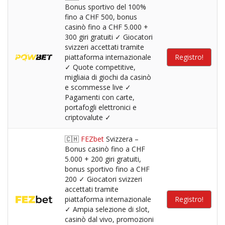
Bonus sportivo del 100%
fino a CHF 500, bonus
casinò fino a CHF 5.000 +
300 giri gratuiti ✓ Giocatori
svizzeri accettati tramite
piattaforma internazionale
Registro!
✓ Quote competitive,
migliaia di giochi da casinò
e scommesse live ✓
Pagamenti con carte,
portafogli elettronici e
criptovalute ✓
🇨🇭
FEZbet
Svizzera –
Bonus casinò fino a CHF
5.000 + 200 giri gratuiti,
bonus sportivo fino a CHF
200 ✓ Giocatori svizzeri
accettati tramite
piattaforma internazionale
Registro!
✓ Ampia selezione di slot,
casinò dal vivo, promozioni