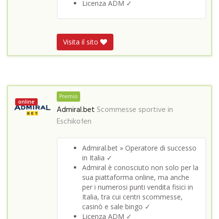
Licenza ADM ✓
Visita il sito
Premio
online
Admiral.bet
Scommesse sportive in
Eschikofen
Admiral.bet » Operatore di successo
in Italia ✓
Admiral è conosciuto non solo per la
sua piattaforma online, ma anche
per i numerosi punti vendita fisici in
Italia, tra cui centri scommesse,
casinò e sale bingo ✓
Licenza ADM ✓