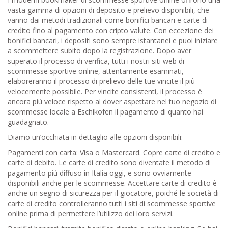
vasta gamma di opzioni di deposito e prelievo disponibili, che
vanno dai metodi tradizionali come bonifici bancari e carte di
credito fino al pagamento con cripto valute. Con eccezione dei
bonifici bancari, i depositi sono sempre istantanei e puoi iniziare
a scommettere subito dopo la registrazione. Dopo aver
superato il processo di verifica, tutti i nostri siti web di
scommesse sportive online, attentamente esaminati,
elaboreranno il processo di prelievo delle tue vincite il più
velocemente possibile. Per vincite consistenti, il processo è
ancora più veloce rispetto al dover aspettare nel tuo negozio di
scommesse locale a Eschikofen il pagamento di quanto hai
guadagnato.
Diamo un’occhiata in dettaglio alle opzioni disponibili:
Pagamenti con carta: Visa o Mastercard. Copre carte di credito e
carte di debito. Le carte di credito sono diventate il metodo di
pagamento più diffuso in Italia oggi, e sono ovviamente
disponibili anche per le scommesse. Accettare carte di credito è
anche un segno di sicurezza per il giocatore, poiché le società di
carte di credito controlleranno tutti i siti di scommesse sportive
online prima di permettere l’utilizzo dei loro servizi.