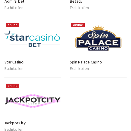
Admiral.bet
Bet365
Eschikofen
Eschikofen
online
online
Star Casino
Spin Palace Casino
Eschikofen
Eschikofen
online
JackpotCity
Eschikofen