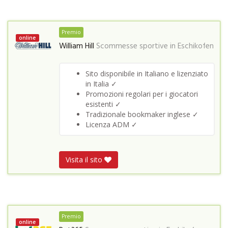
Premio
online
William Hill
Scommesse sportive in
Eschikofen
Sito disponibile in Italiano e lizenziato
in Italia ✓
Promozioni regolari per i giocatori
esistenti ✓
Tradizionale bookmaker inglese ✓
Licenza ADM ✓
Visita il sito
Premio
online