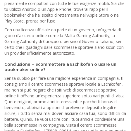
pienamente compatibili con tutte le tue esigenze mobili. Sia che
tu utilizzi Android o un Apple Phone, troverai l’app per il
bookmaker che hai scelto direttamente nell’Apple Store o nel
Play Store, pronta per l’uso.
Con una licenza ufficiale da parte di un governo, un’agenzia di
gioco d’azzardo online come la Malta Gaming Authority, la
Gaming Authority di Curaçao o persino il Governo Italiano, sei
certo che i guadagni dalle scommesse sportive siano sicuri con
un provider ufficialmente autorizzato.
Conclusione – Scommettere a Eschikofen o usare un
bookmaker online?
Senza dubbio per fare una migliore esperienza in compagnia, ti
consigliamo il centro scommesse sportive locale a Eschikofen,
ma non si può negare che i siti web di scommesse sportive
online ti offrano un’esperienza superiore sotto vari punti di vista.
Quote migliori, promozioni interessanti e pacchetti bonus di
benvenuto, abbinati a opzioni di prelievo e deposito legali e
sicure, il tutto senza mai dover lasciare casa tua, sono difficili da
battere. Quindi, se vuoi uscire con i tuoi amici e condividere una
bella scommessa in compagnia, visita il centro scommesse
locale a Eschikofen, 475808, 90054, ma se vuoi le migliori quote