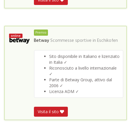
Premio
online
Betway
Scommesse sportive in
Eschikofen
Sito disponibile in Italiano e lizenziato
in Italia ✓
Riconosciuto a livello internazionale
✓
Parte di Betway Group, attivo dal
2006 ✓
Licenza ADM ✓
Visita il sito