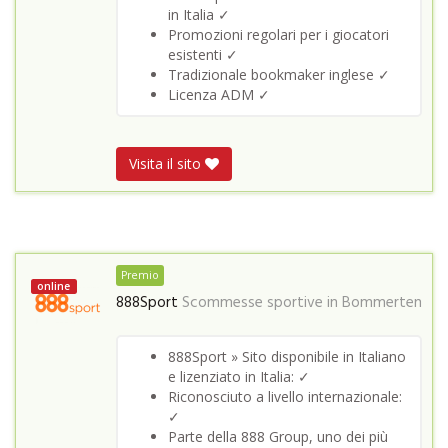
in Italia ✓
Promozioni regolari per i giocatori
esistenti ✓
Tradizionale bookmaker inglese ✓
Licenza ADM ✓
Visita il sito
Premio
online
888Sport
Scommesse sportive in
Bommerten
888Sport » Sito disponibile in Italiano
e lizenziato in Italia: ✓
Riconosciuto a livello internazionale:
✓
Parte della 888 Group, uno dei più