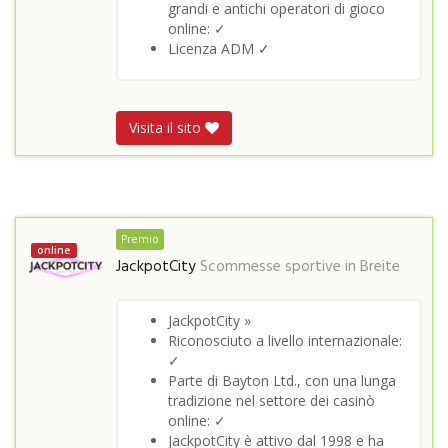
grandi e antichi operatori di gioco
online: ✓
Licenza ADM ✓
Visita il sito
Premio
online
JackpotCity
Scommesse sportive in
Breite
JackpotCity »
Riconosciuto a livello internazionale:
✓
Parte di Bayton Ltd., con una lunga
tradizione nel settore dei casinò
online: ✓
JackpotCity è attivo dal 1998 e ha