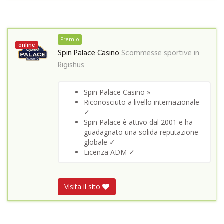
Premio
online
Spin Palace Casino
Scommesse sportive in
Rigishus
Spin Palace Casino »
Riconosciuto a livello internazionale
✓
Spin Palace è attivo dal 2001 e ha
guadagnato una solida reputazione
globale ✓
Licenza ADM ✓
Visita il sito