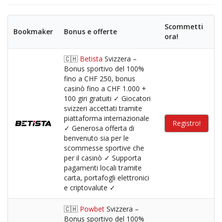
Scommetti
Bookmaker
Bonus e offerte
ora!
🇨🇭
Betista
Svizzera –
Bonus sportivo del 100%
fino a CHF 250, bonus
casinò fino a CHF 1.000 +
100 giri gratuiti ✓ Giocatori
svizzeri accettati tramite
piattaforma internazionale
Registro!
✓ Generosa offerta di
benvenuto sia per le
scommesse sportive che
per il casinò ✓ Supporta
pagamenti locali tramite
carta, portafogli elettronici
e criptovalute ✓
🇨🇭
Powbet
Svizzera –
Bonus sportivo del 100%