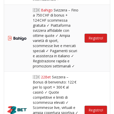
🇨🇭
Bahigo
Svizzera – Fino
a 750 CHF di bonus +
124 CHF scommessa
gratuita ✓ Piattaforma
svizzera affidabile con
ottime quote ✓ Ampia
Registro!
varietà di sport,
scommesse live e mercati
speciali ✓ Pagamenti sicuri
e assistenza in italiano ✓
Registrazione rapida e
promozioni settimanali ✓
🇨🇭
22Bet
Svizzera –
Bonus di benvenuto: 122 €
per lo sport + 300 € al
casinò ✓ Quote
competitive e limiti di
scommessa elevati ✓
Scommesse live, virtuali e
Registro!
ampia copertura sportiva ✓