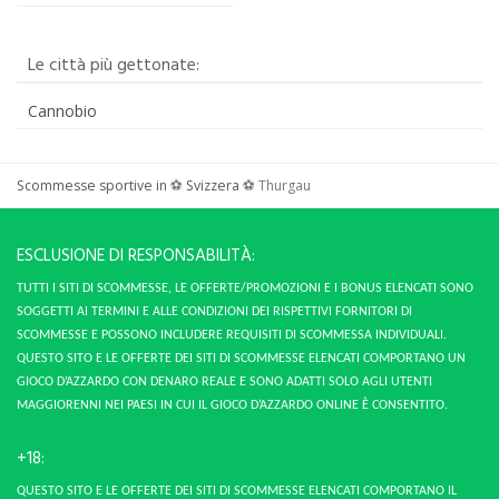
Le città più gettonate:
Cannobio
Scommesse sportive in
⚽
Svizzera
⚽
Thurgau
ESCLUSIONE DI RESPONSABILITÀ:
TUTTI I SITI DI SCOMMESSE, LE OFFERTE/PROMOZIONI E I BONUS ELENCATI SONO
SOGGETTI AI TERMINI E ALLE CONDIZIONI DEI RISPETTIVI FORNITORI DI
SCOMMESSE E POSSONO INCLUDERE REQUISITI DI SCOMMESSA INDIVIDUALI.
QUESTO SITO E LE OFFERTE DEI SITI DI SCOMMESSE ELENCATI COMPORTANO UN
GIOCO D’AZZARDO CON DENARO REALE E SONO ADATTI SOLO AGLI UTENTI
MAGGIORENNI NEI PAESI IN CUI IL GIOCO D’AZZARDO ONLINE È CONSENTITO.
+18:
QUESTO SITO E LE OFFERTE DEI SITI DI SCOMMESSE ELENCATI COMPORTANO IL