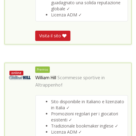
guadagnato una solida reputazione
globale ✓
Licenza ADM ✓
Visita il sito
Premio
online
William Hill
Scommesse sportive in
Altrappenhof
Sito disponibile in Italiano e lizenziato
in Italia ✓
Promozioni regolari per i giocatori
esistenti ✓
Tradizionale bookmaker inglese ✓
Licenza ADM ✓