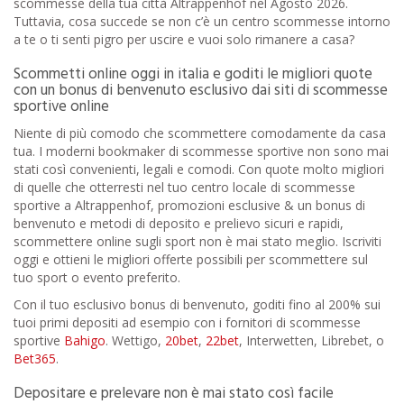
scommesse della tua città Altrappenhof nel Agosto 2026.
Tuttavia, cosa succede se non c’è un centro scommesse intorno
a te o ti senti pigro per uscire e vuoi solo rimanere a casa?
Scommetti online oggi in italia e goditi le migliori quote
con un bonus di benvenuto esclusivo dai siti di scommesse
sportive online
Niente di più comodo che scommettere comodamente da casa
tua. I moderni bookmaker di scommesse sportive non sono mai
stati così convenienti, legali e comodi. Con quote molto migliori
di quelle che otterresti nel tuo centro locale di scommesse
sportive a Altrappenhof, promozioni esclusive & un bonus di
benvenuto e metodi di deposito e prelievo sicuri e rapidi,
scommettere online sugli sport non è mai stato meglio. Iscriviti
oggi e ottieni le migliori offerte possibili per scommettere sul
tuo sport o evento preferito.
Con il tuo esclusivo bonus di benvenuto, goditi fino al 200% sui
tuoi primi depositi ad esempio con i fornitori di scommesse
sportive
Bahigo
. Wettigo,
20bet
,
22bet
, Interwetten, Librebet, o
Bet365
.
Depositare e prelevare non è mai stato così facile