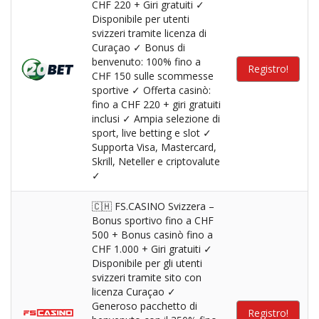
CHF 220 + Giri gratuiti ✓
Disponibile per utenti
svizzeri tramite licenza di
Curaçao ✓ Bonus di
benvenuto: 100% fino a
Registro!
CHF 150 sulle scommesse
sportive ✓ Offerta casinò:
fino a CHF 220 + giri gratuiti
inclusi ✓ Ampia selezione di
sport, live betting e slot ✓
Supporta Visa, Mastercard,
Skrill, Neteller e criptovalute
✓
🇨🇭 FS.CASINO Svizzera –
Bonus sportivo fino a CHF
500 + Bonus casinò fino a
CHF 1.000 + Giri gratuiti ✓
Disponibile per gli utenti
svizzeri tramite sito con
licenza Curaçao ✓
Generoso pacchetto di
Registro!