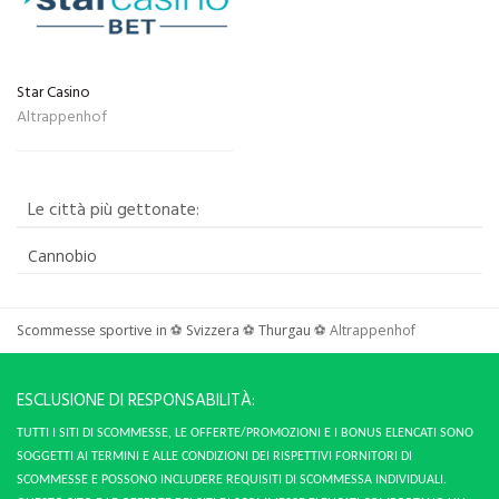
Star Casino
Altrappenhof
Le città più gettonate:
Cannobio
Scommesse sportive in
⚽
Svizzera
⚽
Thurgau
⚽
Altrappenhof
ESCLUSIONE DI RESPONSABILITÀ:
TUTTI I SITI DI SCOMMESSE, LE OFFERTE/PROMOZIONI E I BONUS ELENCATI SONO
SOGGETTI AI TERMINI E ALLE CONDIZIONI DEI RISPETTIVI FORNITORI DI
SCOMMESSE E POSSONO INCLUDERE REQUISITI DI SCOMMESSA INDIVIDUALI.