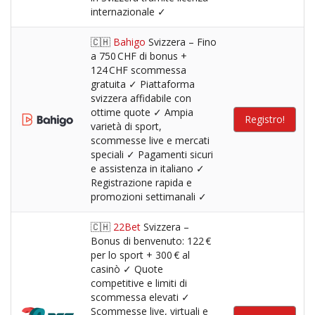
internazionale ✓
🇨🇭
Bahigo
Svizzera – Fino
a 750 CHF di bonus +
124 CHF scommessa
gratuita ✓ Piattaforma
svizzera affidabile con
ottime quote ✓ Ampia
Registro!
varietà di sport,
scommesse live e mercati
speciali ✓ Pagamenti sicuri
e assistenza in italiano ✓
Registrazione rapida e
promozioni settimanali ✓
🇨🇭
22Bet
Svizzera –
Bonus di benvenuto: 122 €
per lo sport + 300 € al
casinò ✓ Quote
competitive e limiti di
scommessa elevati ✓
Scommesse live, virtuali e