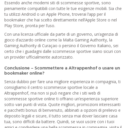
Essendo anche moderni siti di scommesse sportive, sono
pienamente compatibili con tutte le tue esigenze mobili. Sia che
tu utilizzi Android o un Apple Phone, troverai l’app per il
bookmaker che hai scelto direttamente nell’Apple Store o nel
Play Store, pronta per l’uso.
Con una licenza ufficiale da parte di un governo, un’agenzia di
gioco d’azzardo online come la Malta Gaming Authority, la
Gaming Authority di Curaçao o persino il Governo Italiano, sei
certo che i guadagni dalle scommesse sportive siano sicuri con
un provider ufficialmente autorizzato.
Conclusione – Scommettere a Altrappenhof o usare un
bookmaker online?
Senza dubbio per fare una migliore esperienza in compagnia, ti
consigliamo il centro scommesse sportive locale a
Altrappenhof, ma non si può negare che i siti web di
scommesse sportive online ti offrano un’esperienza superiore
sotto vari punti di vista. Quote migliori, promozioni interessanti
e pacchetti bonus di benvenuto, abbinati a opzioni di prelievo e
deposito legali e sicure, il tutto senza mai dover lasciare casa
tua, sono difficili da battere. Quindi, se vuoi uscire con i tuoi
amici e condividere una bella scommessa in compagnia, visita il