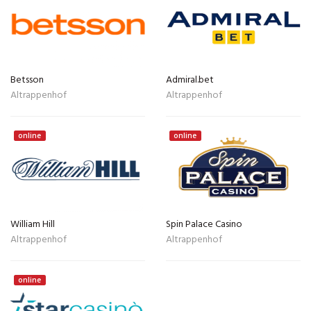
Betsson
Admiral.bet
Altrappenhof
Altrappenhof
online
online
William Hill
Spin Palace Casino
Altrappenhof
Altrappenhof
online