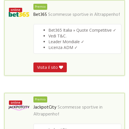
Premio
online
Bet365
Scommesse sportive in
Altrappenhof
Bet365 Italia » Quote Competitive ✓
Vedi T&C.
Leader Mondiale ✓
Licenza ADM ✓
Visita il sito
Premio
online
JackpotCity
Scommesse sportive in
Altrappenhof