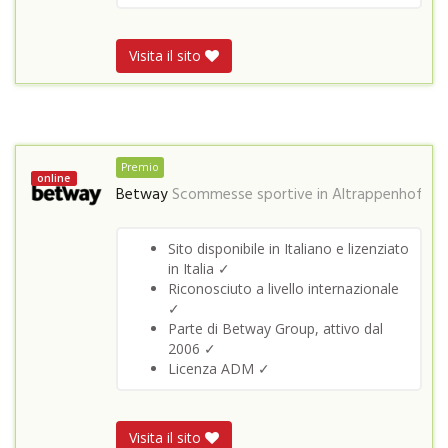
Visita il sito
Premio
online
Betway
Scommesse sportive in
Altrappenhof
Sito disponibile in Italiano e lizenziato
in Italia ✓
Riconosciuto a livello internazionale
✓
Parte di Betway Group, attivo dal
2006 ✓
Licenza ADM ✓
Visita il sito