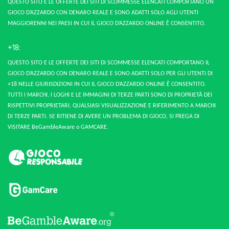
QUESTO SITO E LE OFFERTE DEI SITI DI SCOMMESSE ELENCATI COMPORTANO UN
GIOCO D’AZZARDO CON DENARO REALE E SONO ADATTI SOLO AGLI UTENTI
MAGGIORENNI NEI PAESI IN CUI IL GIOCO D’AZZARDO ONLINE È CONSENTITO.
+18:
QUESTO SITO E LE OFFERTE DEI SITI DI SCOMMESSE ELENCATI COMPORTANO IL
GIOCO D’AZZARDO CON DENARO REALE E SONO ADATTI SOLO PER GLI UTENTI DI
+18 NELLE GIURISDIZIONI IN CUI IL GIOCO D’AZZARDO ONLINE È CONSENTITO.
TUTTI I MARCHI, I LOGHI E LE IMMAGINI DI TERZE PARTI SONO DI PROPRIETÀ DEI
RISPETTIVI PROPRIETARI. QUALSIASI VISUALIZZAZIONE E RIFERIMENTO A MARCHI
DI TERZE PARTI. SE RITIENE DI AVERE UN PROBLEMA DI GIOCO, SI PREGA DI
VISITARE BeGambleAware o GAMCARE.