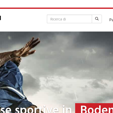
|
Pa
e sportive in
Boden