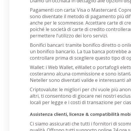
Diamo un’occhiata in dettaglio alle opzioni disp
Pagamenti con carta: Visa o Mastercard. Copre ca
sono diventate il metodo di pagamento più diff
anche per le scommesse. Accettare carte di cre
poiché le società di carte di credito controller
permettere l’utilizzo dei loro servizi.
Bonifici bancari: tramite bonifico diretto o on
un bonifico bancario. La tua banca potrebbe ad
controllare prima di scegliere questo tipo di o
Wallet: i Web Wallet, eWallet o portafogli elett
costeranno alcuna commissione e sono istantane
Neteller sono diventati valide e interessanti al
Criptovalute: le migliori per chi vuole più ano
altri, ti consentono di giocare nei nostri esclusi
locali per legge e i costi di transazione per cia
Assistenza clienti, licenze & compatibilità mob
Ci siamo assicurati che tutti i fornitori di sco
qualità. Offrono tutti supporto online 24 ore s