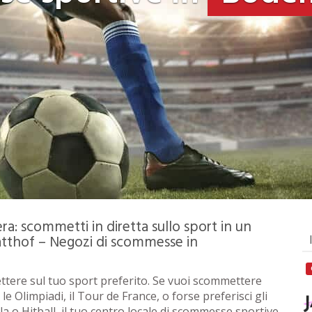
era: scommetti in diretta sullo sport in un
thof – Negozi di scommesse in
ttere sul tuo sport preferito. Se vuoi scommettere
 Olimpiadi, il Tour de France, o forse preferisci gli
lla o Hitball, il tuo centro locale di scommesse sportive