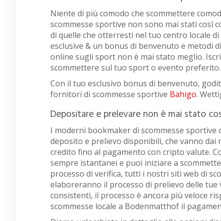
Niente di più comodo che scommettere comod
scommesse sportive non sono mai stati così co
di quelle che otterresti nel tuo centro local
esclusive & un bonus di benvenuto e metodi di 
online sugli sport non è mai stato meglio. Iscriv
scommettere sul tuo sport o evento preferito.
Con il tuo esclusivo bonus di benvenuto, goditi
fornitori di scommesse sportive
Bahigo
. Wett
Depositare e prelevare non è mai stato così
I moderni bookmaker di scommesse sportive o
deposito e prelievo disponibili, che vanno dai 
credito fino al pagamento con cripto valute. Co
sempre istantanei e puoi iniziare a scommette
processo di verifica, tutti i nostri siti web d
elaboreranno il processo di prelievo delle tue v
consistenti, il processo è ancora più veloce ri
scommesse locale a Bodenmatthof il pagamen