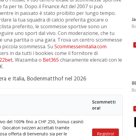
 fa per te. Dopo il Finance Act del 2007 si può
 mentre in passato è stato proibito per lungo tempo.
J
dare la tua squadra di calcio preferita giocare o
B
iclista preferito, le scommesse sportive sono un
eguire uno sport dal vivo. Con moderazione, che tu
re una partita o una gara. Trova un centro scommesse
a piccola scommessa. Su
Scommesseinitalia.com
s in da tutti i bookies come il fornitore di
22bet
, Wazamba o
Bet365
chiaramente elencati con le
€.
era e Italia, Bodenmatthof nel 2026
8
B
Scommetti
ora!
ivo del 100% fino a CHF 250, bonus casinò
✓ Giocatori svizzeri accettati tramite
sa offerta di benvenuto sia per le
Registro!