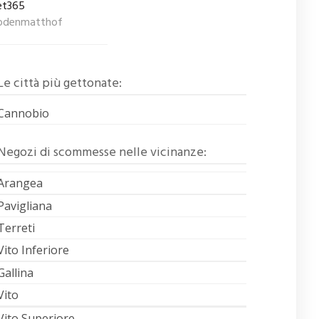
et365
odenmatthof
Le città più gettonate:
Cannobio
Negozi di scommesse nelle vicinanze:
Arangea
Pavigliana
Terreti
Vito Inferiore
Gallina
Vito
Vito Superiore