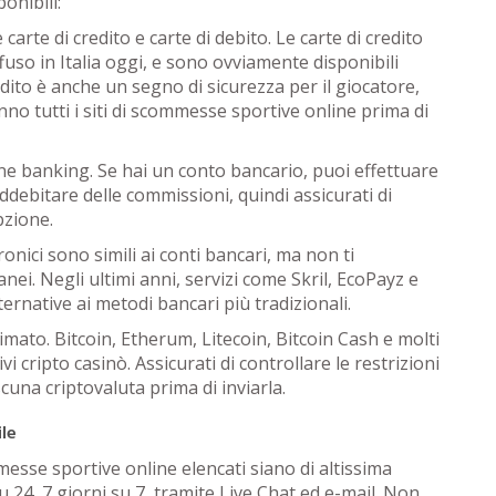
onibili:
rte di credito e carte di debito. Le carte di credito
uso in Italia oggi, e sono ovviamente disponibili
dito è anche un segno di sicurezza per il giocatore,
anno tutti i siti di scommesse sportive online prima di
line banking. Se hai un conto bancario, puoi effettuare
debitare delle commissioni, quindi assicurati di
pzione.
ronici sono simili ai conti bancari, ma non ti
i. Negli ultimi anni, servizi come Skril, EcoPayz e
ternative ai metodi bancari più tradizionali.
nimato. Bitcoin, Etherum, Litecoin, Bitcoin Cash e molti
vi cripto casinò. Assicurati di controllare le restrizioni
scuna criptovaluta prima di inviarla.
ile
mmesse sportive online elencati siano di altissima
u 24, 7 giorni su 7, tramite Live Chat ed e-mail. Non