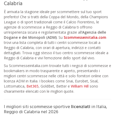
Calabria
È arrivata la stagione ideale per scommettere sul tuo sport
preferito! Che si tratti della Coppa del Mondo, della Champions
League o di sport tradizionali come il Calcio Fiorentino, le
agenzie di scommesse a Reggio di Calabria ti offrono
un’esperienza sicura e regolamentata grazie all’
Agenzia delle
Dogane e dei Monopoli (ADM)
. Su
Scommesseinitalia.com
trovi una lista completa di tutti i centri scommesse locali a
Reggio di Calabria, con orari di apertura, indirizzi e contatti
dettagliati. Trova oggi stesso il tuo centro scommesse ideale a
Reggio di Calabria e vivi l’emozione dello sport dal vivo.
Su Scommesseinitalia.com trovate tutti i negozi di scommesse e
bookmakers in modo trasparente e aperto, presentando i
migliori centri scommesse nelle città e solo fornitori online con
licenza ADM in Italia. I bookies come Snai, Eurobet, Sisal,
Lottomatica,
Bet365
, GoldBet, Better e
William Hill
sono
chiaramente elencati con le migliori quote.
I migliori siti scommesse sportive
licenziati
in Italia,
Reggio di Calabria nel 2026