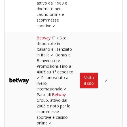
attivo dal 1963 e
rinomato per
casinò online e
scommesse
sportive ✓
Betway
IT » Sito
disponibile in
Italiano e lizenziato
in Italia ✓ Bonus di
Benvenuto e
Promozioni: Fino a
400€ su 1° deposito
✓ Riconosciuto a
Visita
✓
livello
il sito
internazionale ✓
Parte di
Betway
Group, attivo dal
2006 e noto per le
scommesse
sportive e casinò
online ✓