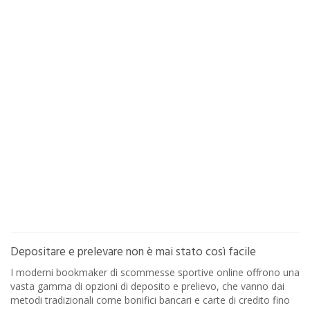
Depositare e prelevare non è mai stato così facile
I moderni bookmaker di scommesse sportive online offrono una
vasta gamma di opzioni di deposito e prelievo, che vanno dai
metodi tradizionali come bonifici bancari e carte di credito fino