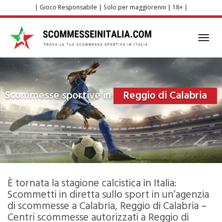
Skip
| Gioco Responsabile | Solo per maggiorenni | 18+ |
to
main
content
Toggl
navig
Scommesse sportive in
Reggio di Calabria
È tornata la stagione calcistica in Italia:
Scommetti in diretta sullo sport in un’agenzia
di scommesse a Calabria, Reggio di Calabria –
Centri scommesse autorizzati a Reggio di