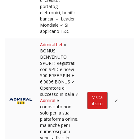
di credito,
portafogli
elettronici, bonifici
bancari ✓ Leader
Mondiale ✓ Si
applicano T&C.
Admiral.bet
»
BONUS
BENVENUTO
SPORT: Registrati
con SPID e ricevi
500 FREE SPIN +
6.000€ BONUS ✓
Operatore di
successo in Italia ✓
Visita
Admiral
è
✓
il sito
conosciuto non
solo per la sua
piattaforma online,
ma anche per i
numerosi punti
vendita fisici in