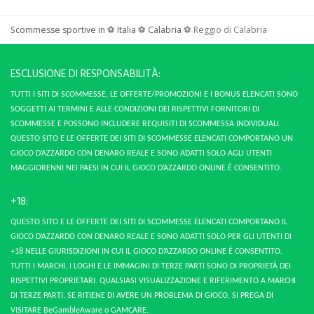
Scommesse sportive in
⚽
Italia
⚽
Calabria
⚽
Reggio di Calabria
ESCLUSIONE DI RESPONSABILITÀ:
TUTTI I SITI DI SCOMMESSE, LE OFFERTE/PROMOZIONI E I BONUS ELENCATI SONO
SOGGETTI AI TERMINI E ALLE CONDIZIONI DEI RISPETTIVI FORNITORI DI
SCOMMESSE E POSSONO INCLUDERE REQUISITI DI SCOMMESSA INDIVIDUALI.
QUESTO SITO E LE OFFERTE DEI SITI DI SCOMMESSE ELENCATI COMPORTANO UN
GIOCO D’AZZARDO CON DENARO REALE E SONO ADATTI SOLO AGLI UTENTI
MAGGIORENNI NEI PAESI IN CUI IL GIOCO D’AZZARDO ONLINE È CONSENTITO.
+18:
QUESTO SITO E LE OFFERTE DEI SITI DI SCOMMESSE ELENCATI COMPORTANO IL
GIOCO D’AZZARDO CON DENARO REALE E SONO ADATTI SOLO PER GLI UTENTI DI
+18 NELLE GIURISDIZIONI IN CUI IL GIOCO D’AZZARDO ONLINE È CONSENTITO.
TUTTI I MARCHI, I LOGHI E LE IMMAGINI DI TERZE PARTI SONO DI PROPRIETÀ DEI
RISPETTIVI PROPRIETARI. QUALSIASI VISUALIZZAZIONE E RIFERIMENTO A MARCHI
DI TERZE PARTI. SE RITIENE DI AVERE UN PROBLEMA DI GIOCO, SI PREGA DI
VISITARE BeGambleAware o GAMCARE.