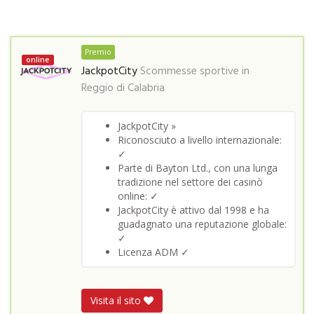
Premio
online
JackpotCity
Scommesse sportive in
Reggio di Calabria
JackpotCity »
Riconosciuto a livello internazionale:
✓
Parte di Bayton Ltd., con una lunga
tradizione nel settore dei casinò
online: ✓
JackpotCity è attivo dal 1998 e ha
guadagnato una reputazione globale:
✓
Licenza ADM ✓
Visita il sito