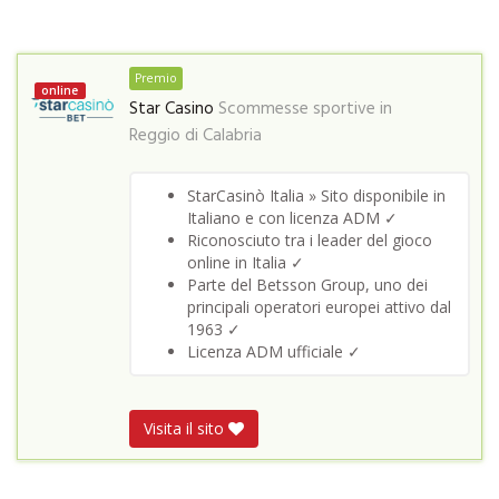
Premio
online
Star Casino
Scommesse sportive in
Reggio di Calabria
StarCasinò Italia » Sito disponibile in
Italiano e con licenza ADM ✓
Riconosciuto tra i leader del gioco
online in Italia ✓
Parte del Betsson Group, uno dei
principali operatori europei attivo dal
1963 ✓
Licenza ADM ufficiale ✓
Visita il sito