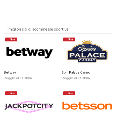
I migliori siti di scommesse sportive:
online
online
Betway
Spin Palace Casino
Reggio di Calabria
Reggio di Calabria
online
online