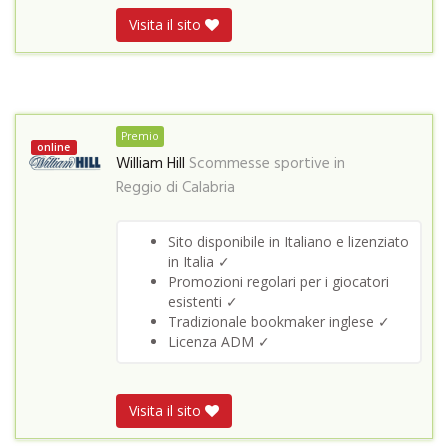
Visita il sito
Premio
online
William Hill
Scommesse sportive in
Reggio di Calabria
Sito disponibile in Italiano e lizenziato
in Italia ✓
Promozioni regolari per i giocatori
esistenti ✓
Tradizionale bookmaker inglese ✓
Licenza ADM ✓
Visita il sito