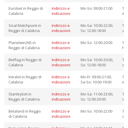
Eurobet in Reggio di
Indirizzo e
Mo-So: 09:00-21:00
Tel
Calabria
indicazioni
inf
Sisal Matchpoint in
Indirizzo e
Mo-Sa: 10:00-22:00,
Tel
Reggio di Calabria
indicazioni
So: 12:00-18:00
ass
Planetwin365 in
Indirizzo e
Mo-So: 12:00-20:00
Tel
Reggio di Calabria
indicazioni
hel
Betflag in Reggio di
Indirizzo e
Mo-Sa: 10:00-20:00,
Tel
Calabria
indicazioni
So: 12:00-18:00
sup
Intralot in Reggio di
Indirizzo e
Mo-Fr: 09:00-21:00,
Tel
Calabria
indicazioni
Sa-So: 10:00-19:00
inf
Stanleybet in
Indirizzo e
Mo-Sa: 11:00-23:00,
Tel
Reggio di Calabria
indicazioni
So: 12:00-20:00
sup
Betaland in Reggio
Indirizzo e
Mo-So: 10:00-22:00
Tel
di Calabria
indicazioni
cu