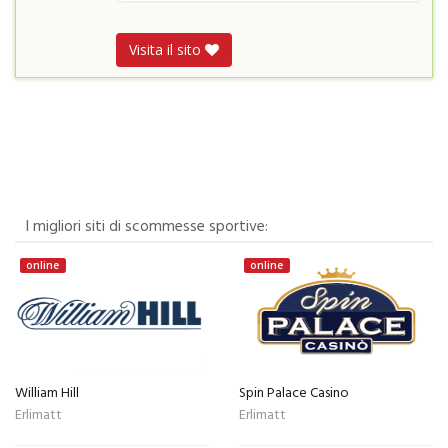
Visita il sito
I migliori siti di scommesse sportive:
online
online
William Hill
Spin Palace Casino
Erlimatt
Erlimatt