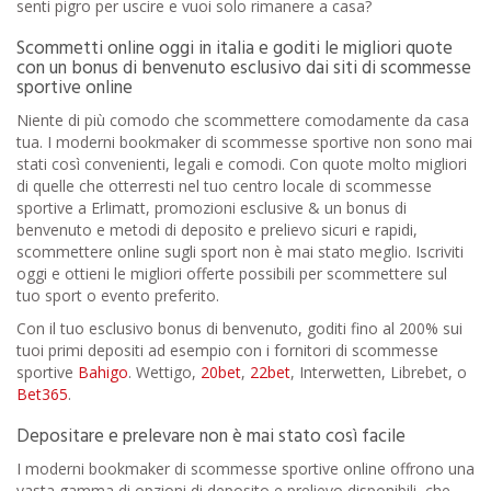
senti pigro per uscire e vuoi solo rimanere a casa?
Scommetti online oggi in italia e goditi le migliori quote
con un bonus di benvenuto esclusivo dai siti di scommesse
sportive online
Niente di più comodo che scommettere comodamente da casa
tua. I moderni bookmaker di scommesse sportive non sono mai
stati così convenienti, legali e comodi. Con quote molto migliori
di quelle che otterresti nel tuo centro locale di scommesse
sportive a Erlimatt, promozioni esclusive & un bonus di
benvenuto e metodi di deposito e prelievo sicuri e rapidi,
scommettere online sugli sport non è mai stato meglio. Iscriviti
oggi e ottieni le migliori offerte possibili per scommettere sul
tuo sport o evento preferito.
Con il tuo esclusivo bonus di benvenuto, goditi fino al 200% sui
tuoi primi depositi ad esempio con i fornitori di scommesse
sportive
Bahigo
. Wettigo,
20bet
,
22bet
, Interwetten, Librebet, o
Bet365
.
Depositare e prelevare non è mai stato così facile
I moderni bookmaker di scommesse sportive online offrono una
vasta gamma di opzioni di deposito e prelievo disponibili, che