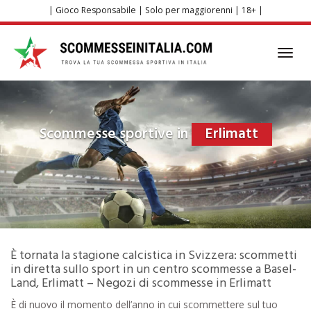
Skip
| Gioco Responsabile | Solo per maggiorenni | 18+ |
to
main
content
Toggl
navig
Scommesse sportive in
Erlimatt
È tornata la stagione calcistica in Svizzera: scommetti
in diretta sullo sport in un centro scommesse a Basel-
Land, Erlimatt – Negozi di scommesse in Erlimatt
È di nuovo il momento dell’anno in cui scommettere sul tuo