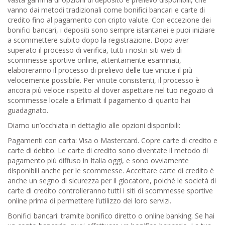
vanno dai metodi tradizionali come bonifici bancari e carte di
credito fino al pagamento con cripto valute. Con eccezione dei
bonifici bancari, i depositi sono sempre istantanei e puoi iniziare
a scommettere subito dopo la registrazione. Dopo aver
superato il processo di verifica, tutti i nostri siti web di
scommesse sportive online, attentamente esaminati,
elaboreranno il processo di prelievo delle tue vincite il più
velocemente possibile. Per vincite consistenti, il processo è
ancora più veloce rispetto al dover aspettare nel tuo negozio di
scommesse locale a Erlimatt il pagamento di quanto hai
guadagnato.
Diamo un’occhiata in dettaglio alle opzioni disponibili:
Pagamenti con carta: Visa o Mastercard. Copre carte di credito e
carte di debito. Le carte di credito sono diventate il metodo di
pagamento più diffuso in Italia oggi, e sono ovviamente
disponibili anche per le scommesse. Accettare carte di credito è
anche un segno di sicurezza per il giocatore, poiché le società di
carte di credito controlleranno tutti i siti di scommesse sportive
online prima di permettere l’utilizzo dei loro servizi.
Bonifici bancari: tramite bonifico diretto o online banking. Se hai