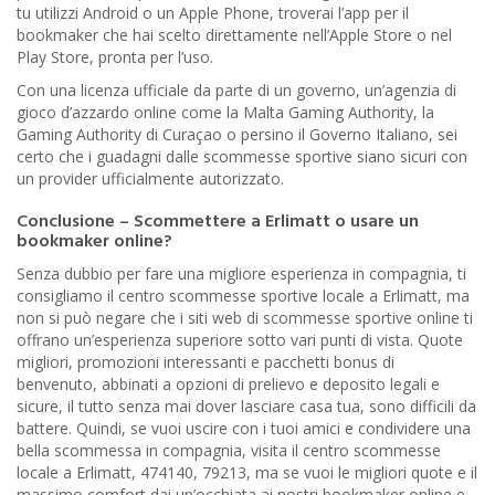
tu utilizzi Android o un Apple Phone, troverai l’app per il
bookmaker che hai scelto direttamente nell’Apple Store o nel
Play Store, pronta per l’uso.
Con una licenza ufficiale da parte di un governo, un’agenzia di
gioco d’azzardo online come la Malta Gaming Authority, la
Gaming Authority di Curaçao o persino il Governo Italiano, sei
certo che i guadagni dalle scommesse sportive siano sicuri con
un provider ufficialmente autorizzato.
Conclusione – Scommettere a Erlimatt o usare un
bookmaker online?
Senza dubbio per fare una migliore esperienza in compagnia, ti
consigliamo il centro scommesse sportive locale a Erlimatt, ma
non si può negare che i siti web di scommesse sportive online ti
offrano un’esperienza superiore sotto vari punti di vista. Quote
migliori, promozioni interessanti e pacchetti bonus di
benvenuto, abbinati a opzioni di prelievo e deposito legali e
sicure, il tutto senza mai dover lasciare casa tua, sono difficili da
battere. Quindi, se vuoi uscire con i tuoi amici e condividere una
bella scommessa in compagnia, visita il centro scommesse
locale a Erlimatt, 474140, 79213, ma se vuoi le migliori quote e il
massimo comfort dai un’occhiata ai nostri bookmaker online e