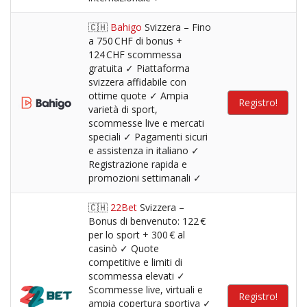
🇨🇭
Bahigo
Svizzera – Fino
a 750 CHF di bonus +
124 CHF scommessa
gratuita ✓ Piattaforma
svizzera affidabile con
ottime quote ✓ Ampia
Registro!
varietà di sport,
scommesse live e mercati
speciali ✓ Pagamenti sicuri
e assistenza in italiano ✓
Registrazione rapida e
promozioni settimanali ✓
🇨🇭
22Bet
Svizzera –
Bonus di benvenuto: 122 €
per lo sport + 300 € al
casinò ✓ Quote
competitive e limiti di
scommessa elevati ✓
Scommesse live, virtuali e
Registro!
ampia copertura sportiva ✓