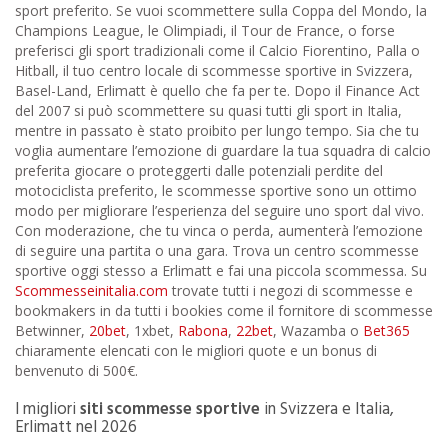
sport preferito. Se vuoi scommettere sulla Coppa del Mondo, la
Champions League, le Olimpiadi, il Tour de France, o forse
preferisci gli sport tradizionali come il Calcio Fiorentino, Palla o
Hitball, il tuo centro locale di scommesse sportive in Svizzera,
Basel-Land, Erlimatt è quello che fa per te. Dopo il Finance Act
del 2007 si può scommettere su quasi tutti gli sport in Italia,
mentre in passato è stato proibito per lungo tempo. Sia che tu
voglia aumentare l’emozione di guardare la tua squadra di calcio
preferita giocare o proteggerti dalle potenziali perdite del
motociclista preferito, le scommesse sportive sono un ottimo
modo per migliorare l’esperienza del seguire uno sport dal vivo.
Con moderazione, che tu vinca o perda, aumenterà l’emozione
di seguire una partita o una gara. Trova un centro scommesse
sportive oggi stesso a Erlimatt e fai una piccola scommessa. Su
Scommesseinitalia.com
trovate tutti i negozi di scommesse e
bookmakers in da tutti i bookies come il fornitore di scommesse
Betwinner,
20bet
, 1xbet,
Rabona
,
22bet
, Wazamba o
Bet365
chiaramente elencati con le migliori quote e un bonus di
benvenuto di 500€.
I migliori
siti scommesse sportive
in Svizzera e Italia,
Erlimatt nel 2026