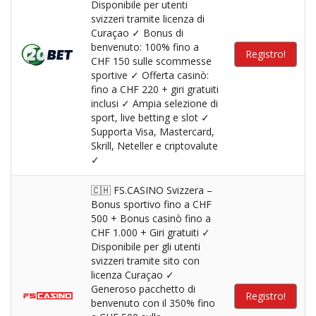
Disponibile per utenti
svizzeri tramite licenza di
Curaçao ✓ Bonus di
benvenuto: 100% fino a
Registro!
CHF 150 sulle scommesse
sportive ✓ Offerta casinò:
fino a CHF 220 + giri gratuiti
inclusi ✓ Ampia selezione di
sport, live betting e slot ✓
Supporta Visa, Mastercard,
Skrill, Neteller e criptovalute
✓
🇨🇭 FS.CASINO Svizzera –
Bonus sportivo fino a CHF
500 + Bonus casinò fino a
CHF 1.000 + Giri gratuiti ✓
Disponibile per gli utenti
svizzeri tramite sito con
licenza Curaçao ✓
Generoso pacchetto di
Registro!
benvenuto con il 350% fino