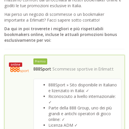
goditi le tue promozioni esclusive in Italia.
Hai perso un negozio di scommesse o un bookmaker
importante a Erlimatt? Facci sapere sotto contatto!
Da qui in poi troverete i migliori e più rispettabili
bookmakers online, incluse le attuali promozioni bonus
esclusivamente per voi:
Premio
online
888Sport
Scommesse sportive in
Erlimatt
888Sport » Sito disponibile in Italiano
e lizenziato in Italia: ✓
Riconosciuto a livello internazionale:
✓
Parte della 888 Group, uno dei più
grandi e antichi operatori di gioco
online: ✓
Licenza ADM ✓