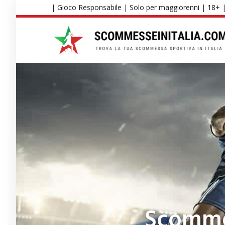
Skip
| Gioco Responsabile | Solo per maggiorenni | 18+ 
to
main
content
Scomme