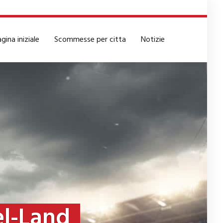
gina iniziale
Scommesse per citta
Notizie
el-Land