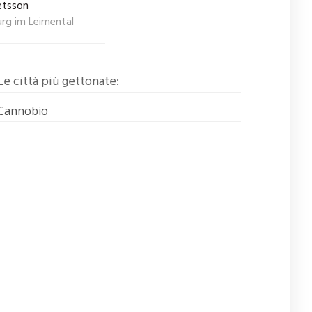
etsson
urg im Leimental
Le città più gettonate:
Cannobio