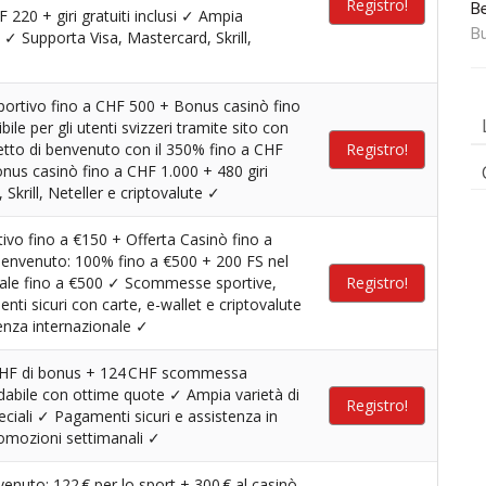
Registro!
B
 220 + giri gratuiti inclusi ✓ Ampia
B
t ✓ Supporta Visa, Mastercard, Skrill,
ortivo fino a CHF 500 + Bonus casinò fino
ile per gli utenti svizzeri tramite sito con
tto di benvenuto con il 350% fino a CHF
Registro!
us casinò fino a CHF 1.000 + 480 giri
 Skrill, Neteller e criptovalute ✓
ivo fino a €150 + Offerta Casinò fino a
 benvenuto: 100% fino a €500 + 200 FS nel
ale fino a €500 ✓ Scommesse sportive,
Registro!
enti sicuri con carte, e-wallet e criptovalute
cenza internazionale ✓
 CHF di bonus + 124 CHF scommessa
idabile con ottime quote ✓ Ampia varietà di
Registro!
ciali ✓ Pagamenti sicuri e assistenza in
romozioni settimanali ✓
enuto: 122 € per lo sport + 300 € al casinò