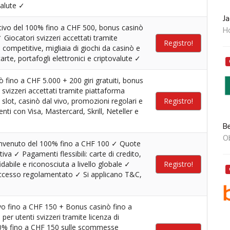
valute ✓
J
ivo del 100% fino a CHF 500, bonus casinò
H
✓ Giocatori svizzeri accettati tramite
Registro!
competitive, migliaia di giochi da casinò e
e, portafogli elettronici e criptovalute ✓
 fino a CHF 5.000 + 200 giri gratuiti, bonus
svizzeri accettati tramite piattaforma
slot, casinò dal vivo, promozioni regolari e
Registro!
 con Visa, Mastercard, Skrill, Neteller e
B
O
envenuto del 100% fino a CHF 100 ✓ Quote
va ✓ Pagamenti flessibili: carte di credito,
dabile e riconosciuta a livello globale ✓
Registro!
 accesso regolamentato ✓ Si applicano T&C,
vo fino a CHF 150 + Bonus casinò fino a
per utenti svizzeri tramite licenza di
0% fino a CHF 150 sulle scommesse