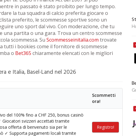
 mentre in passato è stato proibito per lungo tempo.
dare la tua squadra di calcio preferita giocare o
St
iclista preferito, le scommesse sportive sono un
H
eguire uno sport dal vivo. Con moderazione, che tu
re una partita o una gara. Trova un centro scommesse
iccola scommessa. Su
Scommesseinitalia.com
trovate
a tutti i bookies come il fornitore di scommesse
amba o
Bet365
chiaramente elencati con le migliori
era e Italia, Basel-Land nel 2026
B
G
Scommetti
ora!
ivo del 100% fino a CHF 250, bonus casinò
✓ Giocatori svizzeri accettati tramite
sa offerta di benvenuto sia per le
Registro!
nò ✓ Supporta pagamenti locali tramite