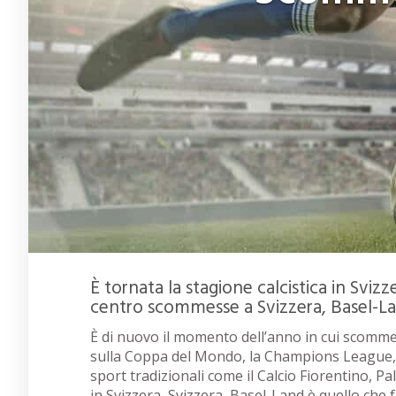
È tornata la stagione calcistica in Svizz
centro scommesse a Svizzera, Basel-L
È di nuovo il momento dell’anno in cui scomme
sulla Coppa del Mondo, la Champions League, le
sport tradizionali come il Calcio Fiorentino, Pa
in Svizzera, Svizzera, Basel-Land è quello che f