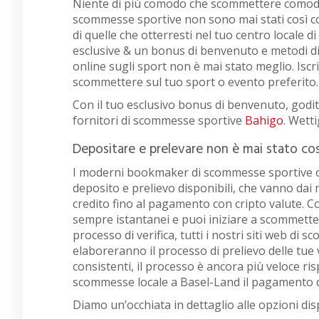
Niente di più comodo che scommettere comod
scommesse sportive non sono mai stati così co
di quelle che otterresti nel tuo centro locale
esclusive & un bonus di benvenuto e metodi di 
online sugli sport non è mai stato meglio. Iscriv
scommettere sul tuo sport o evento preferito.
Con il tuo esclusivo bonus di benvenuto, goditi
fornitori di scommesse sportive
Bahigo
. Wett
Depositare e prelevare non è mai stato così
I moderni bookmaker di scommesse sportive o
deposito e prelievo disponibili, che vanno dai 
credito fino al pagamento con cripto valute. Co
sempre istantanei e puoi iniziare a scommette
processo di verifica, tutti i nostri siti web d
elaboreranno il processo di prelievo delle tue v
consistenti, il processo è ancora più veloce ri
scommesse locale a Basel-Land il pagamento 
Diamo un’occhiata in dettaglio alle opzioni disp