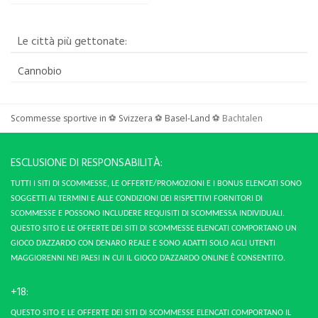
Le città più gettonate:
Cannobio
Scommesse sportive in
⚽
Svizzera
⚽
Basel-Land
⚽
Bachtalen
ESCLUSIONE DI RESPONSABILITÀ:
TUTTI I SITI DI SCOMMESSE, LE OFFERTE/PROMOZIONI E I BONUS ELENCATI SONO
SOGGETTI AI TERMINI E ALLE CONDIZIONI DEI RISPETTIVI FORNITORI DI
SCOMMESSE E POSSONO INCLUDERE REQUISITI DI SCOMMESSA INDIVIDUALI.
QUESTO SITO E LE OFFERTE DEI SITI DI SCOMMESSE ELENCATI COMPORTANO UN
GIOCO D’AZZARDO CON DENARO REALE E SONO ADATTI SOLO AGLI UTENTI
MAGGIORENNI NEI PAESI IN CUI IL GIOCO D’AZZARDO ONLINE È CONSENTITO.
+18:
QUESTO SITO E LE OFFERTE DEI SITI DI SCOMMESSE ELENCATI COMPORTANO IL