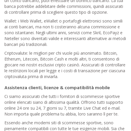
un conto bancario, puoi effettuare un bonifico bancario. La tua
banca potrebbe addebitare delle commissioni, quindi assicurati
di controllare prima di scegliere questo tipo di opzione.
Wallet: i Web Wallet, eWallet o portafogli elettronici sono simili
ai conti bancari, ma non ti costeranno alcuna commissione e
sono istantanei. Negli ultimi anni, servizi come Skril, EcoPayz e
Neteller sono diventati valide e interessanti alternative ai metodi
bancari più tradizionali.
Criptovalute: le migliori per chi vuole più anonimato. Bitcoin,
Etherum, Litecoin, Bitcoin Cash e molti altri, ti consentono di
giocare nei nostri esclusivi cripto casinò. Assicurati di controllare
le restrizioni locali per legge e i costi di transazione per ciascuna
criptovaluta prima di inviarla.
Assistenza clienti, licenze & compatibilità mobile
Ci siamo assicurati che tutti i fornitori di scommesse sportive
online elencati siano di altissima qualità. Offrono tutti supporto
online 24 ore su 24, 7 giorni su 7, tramite Live Chat ed e-mail.
Non importa quale problema tu abbia, loro saranno lì per te.
Essendo anche moderni siti di scommesse sportive, sono
pienamente compatibili con tutte le tue esigenze mobili. Sia che