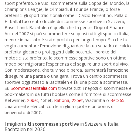
sport preferito. Se vuoi scommettere sulla Coppa del Mondo, la
Champions League, le Olimpiadi, il Tour de France, o forse
preferisci gli sport tradizionali come il Calcio Fiorentino, Palla o
Hitball, il tuo centro locale di scommesse sportive in Svizzera,
Basel-Land, Bachtalen è quello che fa per te. Dopo il Finance
Act del 2007 si può scommettere su quasi tutti gli sport in Italia,
mentre in passato è stato proibito per lungo tempo. Sia che tu
voglia aumentare l’emozione di guardare la tua squadra di calcio
preferita giocare o proteggerti dalle potenziali perdite del
motociclista preferito, le scommesse sportive sono un ottimo
modo per migliorare l’esperienza del seguire uno sport dal vivo.
Con moderazione, che tu vinca o perda, aumenterà l’emozione
di seguire una partita o una gara. Trova un centro scommesse
sportive oggi stesso a Bachtalen e fai una piccola scommessa.
Su
Scommesseinitalia.com
trovate tutti i negozi di scommesse e
bookmakers in da tutti i bookies come il fornitore di scommesse
Betwinner,
20bet
, 1xbet,
Rabona
,
22bet
, Wazamba o
Bet365
chiaramente elencati con le migliori quote e un bonus di
benvenuto di 500€.
I migliori
siti scommesse sportive
in Svizzera e Italia,
Bachtalen nel 2026