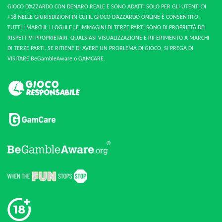
GIOCO D’AZZARDO CON DENARO REALE E SONO ADATTI SOLO PER GLI UTENTI DI
+18 NELLE GIURISDIZIONI IN CUI IL GIOCO D’AZZARDO ONLINE È CONSENTITO.
TUTTI I MARCHI, I LOGHI E LE IMMAGINI DI TERZE PARTI SONO DI PROPRIETÀ DEI
RISPETTIVI PROPRIETARI. QUALSIASI VISUALIZZAZIONE E RIFERIMENTO A MARCHI
DI TERZE PARTI. SE RITIENE DI AVERE UN PROBLEMA DI GIOCO, SI PREGA DI
VISITARE BeGambleAware o GAMCARE.