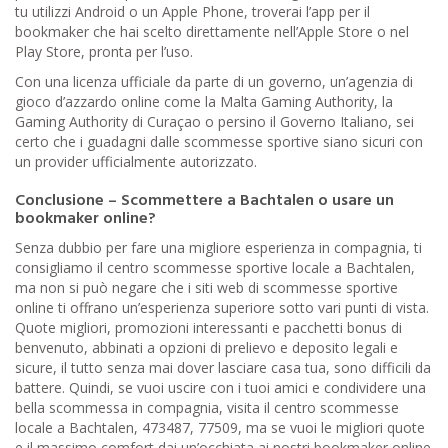
tu utilizzi Android o un Apple Phone, troverai l’app per il
bookmaker che hai scelto direttamente nell’Apple Store o nel
Play Store, pronta per l’uso.
Con una licenza ufficiale da parte di un governo, un’agenzia di
gioco d’azzardo online come la Malta Gaming Authority, la
Gaming Authority di Curaçao o persino il Governo Italiano, sei
certo che i guadagni dalle scommesse sportive siano sicuri con
un provider ufficialmente autorizzato.
Conclusione – Scommettere a Bachtalen o usare un
bookmaker online?
Senza dubbio per fare una migliore esperienza in compagnia, ti
consigliamo il centro scommesse sportive locale a Bachtalen,
ma non si può negare che i siti web di scommesse sportive
online ti offrano un’esperienza superiore sotto vari punti di vista.
Quote migliori, promozioni interessanti e pacchetti bonus di
benvenuto, abbinati a opzioni di prelievo e deposito legali e
sicure, il tutto senza mai dover lasciare casa tua, sono difficili da
battere. Quindi, se vuoi uscire con i tuoi amici e condividere una
bella scommessa in compagnia, visita il centro scommesse
locale a Bachtalen, 473487, 77509, ma se vuoi le migliori quote
e il massimo comfort dai un’occhiata ai nostri bookmaker online