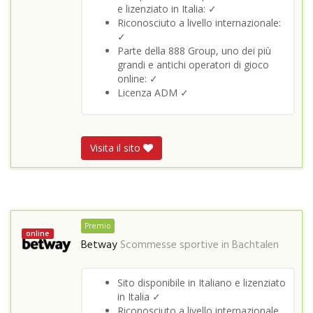
e lizenziato in Italia: ✓
Riconosciuto a livello internazionale:
✓
Parte della 888 Group, uno dei più
grandi e antichi operatori di gioco
online: ✓
Licenza ADM ✓
Visita il sito
Premio
online
Betway
Scommesse sportive in
Bachtalen
Sito disponibile in Italiano e lizenziato
in Italia ✓
Riconosciuto a livello internazionale