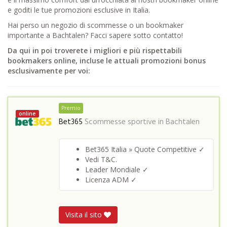
e goditi le tue promozioni esclusive in Italia.
Hai perso un negozio di scommesse o un bookmaker
importante a Bachtalen? Facci sapere sotto contatto!
Da qui in poi troverete i migliori e più rispettabili
bookmakers online, incluse le attuali promozioni bonus
esclusivamente per voi:
Premio
online
Bet365
Scommesse sportive in
Bachtalen
Bet365 Italia » Quote Competitive ✓
Vedi T&C.
Leader Mondiale ✓
Licenza ADM ✓
Visita il sito