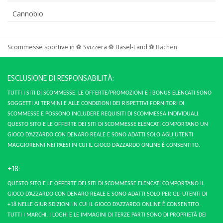
Cannobio
Scommesse sportive in
⚽
Svizzera
⚽
Basel-Land
⚽
Bächen
ESCLUSIONE DI RESPONSABILITÀ:
TUTTI I SITI DI SCOMMESSE, LE OFFERTE/PROMOZIONI E I BONUS ELENCATI SONO
SOGGETTI AI TERMINI E ALLE CONDIZIONI DEI RISPETTIVI FORNITORI DI
SCOMMESSE E POSSONO INCLUDERE REQUISITI DI SCOMMESSA INDIVIDUALI.
QUESTO SITO E LE OFFERTE DEI SITI DI SCOMMESSE ELENCATI COMPORTANO UN
GIOCO D’AZZARDO CON DENARO REALE E SONO ADATTI SOLO AGLI UTENTI
MAGGIORENNI NEI PAESI IN CUI IL GIOCO D’AZZARDO ONLINE È CONSENTITO.
+18:
QUESTO SITO E LE OFFERTE DEI SITI DI SCOMMESSE ELENCATI COMPORTANO IL
GIOCO D’AZZARDO CON DENARO REALE E SONO ADATTI SOLO PER GLI UTENTI DI
+18 NELLE GIURISDIZIONI IN CUI IL GIOCO D’AZZARDO ONLINE È CONSENTITO.
TUTTI I MARCHI, I LOGHI E LE IMMAGINI DI TERZE PARTI SONO DI PROPRIETÀ DEI