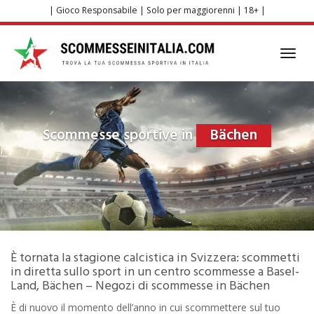
Skip
| Gioco Responsabile | Solo per maggiorenni | 18+ |
to
main
content
Toggl
navig
Scommesse sportive in
Bächen
È tornata la stagione calcistica in Svizzera: scommetti
in diretta sullo sport in un centro scommesse a Basel-
Land, Bächen – Negozi di scommesse in Bächen
È di nuovo il momento dell’anno in cui scommettere sul tuo