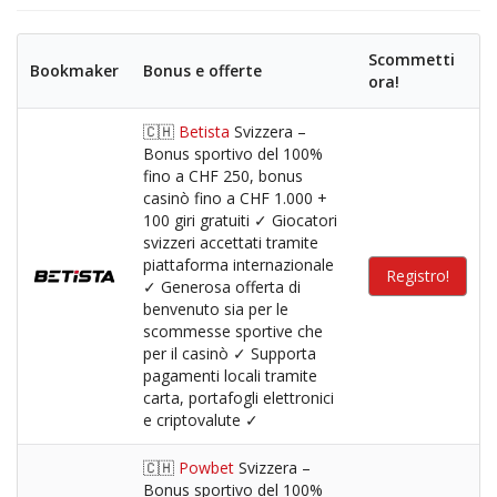
Scommetti
Bookmaker
Bonus e offerte
ora!
🇨🇭
Betista
Svizzera –
Bonus sportivo del 100%
fino a CHF 250, bonus
casinò fino a CHF 1.000 +
100 giri gratuiti ✓ Giocatori
svizzeri accettati tramite
piattaforma internazionale
Registro!
✓ Generosa offerta di
benvenuto sia per le
scommesse sportive che
per il casinò ✓ Supporta
pagamenti locali tramite
carta, portafogli elettronici
e criptovalute ✓
🇨🇭
Powbet
Svizzera –
Bonus sportivo del 100%