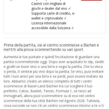
Casinò con migliaia di
giochi e dealer dal vivo ✓
Supporta carte di credito, e-
wallet e criptovalute ✓
Licenza internazionale
accessibile dalla Svizzera ✓
Prima della partita, vai al centro scommesse a Bächen e
mettiti alla prova scommettendo su vari sport
Aumenta le tue puntate e quindi l’eccitazione di guardare una
partita scommettendo oggi. Dopo aver acquistato lo slip, siediti
e goditi un buon vino o una birra e segui la partita. Che tu vinca
o perda, ti sentirai più vivo dopo la partita. Se vinci, puoi invitare
tutti i tuoi amici per una birra e se perdi, puoi essere invitato da
loro. Abbiamo creato un elenco completo di tutti i centri
scommesse di Basel-Land Bächen tra cui scegliere il tuo
preferito. Calcio, Basket, Tennis, Formula 1, se riesci ad
immaginarli, allora puoi scommettere su di essi nel centro
scommesse della tua città Bächen nel Agosto 2026. Tuttavia,
cosa succede se non c’è un centro scommesse intorno a te o ti