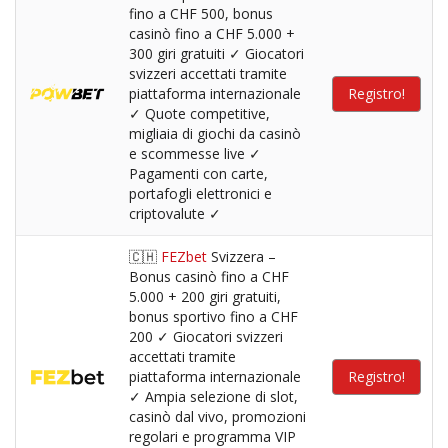
fino a CHF 500, bonus
casinò fino a CHF 5.000 +
300 giri gratuiti ✓ Giocatori
svizzeri accettati tramite
piattaforma internazionale
Registro!
✓ Quote competitive,
migliaia di giochi da casinò
e scommesse live ✓
Pagamenti con carte,
portafogli elettronici e
criptovalute ✓
🇨🇭
FEZbet
Svizzera –
Bonus casinò fino a CHF
5.000 + 200 giri gratuiti,
bonus sportivo fino a CHF
200 ✓ Giocatori svizzeri
accettati tramite
piattaforma internazionale
Registro!
✓ Ampia selezione di slot,
casinò dal vivo, promozioni
regolari e programma VIP