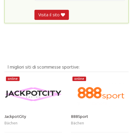
Visita il sito
I migliori siti di scommesse sportive:
online
online
JackpotCity
888Sport
Bächen
Bächen