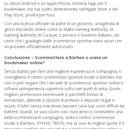
tu utilizzi Android o un Apple Phone, troverai l’app per il
bookmaker che hai scelto direttamente nell’Apple Store o nel
Play Store, pronta per l’uso.
Con una licenza ufficiale da parte di un governo, un’agenzia di
gioco d’azzardo online come la Malta Gaming Authority, la
Gaming Authority di Curaçao o persino il Governo Italiano, sei
certo che i guadagni dalle scommesse sportive siano sicuri con
un provider ufficialmente autorizzato.
Conclusione – Scommettere a Bächen o usare un
bookmaker online?
Senza dubbio per fare una migliore esperienza in compagnia, ti
consigliamo il centro scommesse sportive locale a Bächen, ma
non si può negare che i siti web di scommesse sportive online ti
offrano un’esperienza superiore sotto vari punti di vista. Quote
migliori, promozioni interessanti e pacchetti bonus di
benvenuto, abbinati a opzioni di prelievo e deposito legali e
sicure, il tutto senza mai dover lasciare casa tua, sono difficili da
battere. Quindi, se vuoi uscire con i tuoi amici e condividere una
bella scommessa in compagnia, visita il centro scommesse
locale a Bächen, 474169, 78975, ma se vuoi le migliori quote e il
massimo comfort dai un’occhiata ai nostri bookmaker online e