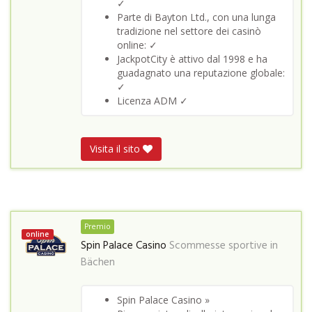
✓
Parte di Bayton Ltd., con una lunga
tradizione nel settore dei casinò
online: ✓
JackpotCity è attivo dal 1998 e ha
guadagnato una reputazione globale:
✓
Licenza ADM ✓
Visita il sito
Premio
online
Spin Palace Casino
Scommesse sportive in
Bächen
Spin Palace Casino »