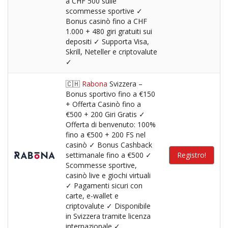
a CHF 500 sulle
scommesse sportive ✓
Bonus casinò fino a CHF
1.000 + 480 giri gratuiti sui
depositi ✓ Supporta Visa,
Skrill, Neteller e criptovalute
✓
🇨🇭
Rabona
Svizzera –
Bonus sportivo fino a €150
+ Offerta Casinò fino a
€500 + 200 Giri Gratis ✓
Offerta di benvenuto: 100%
fino a €500 + 200 FS nel
casinò ✓ Bonus Cashback
settimanale fino a €500 ✓
Registro!
Scommesse sportive,
casinò live e giochi virtuali
✓ Pagamenti sicuri con
carte, e-wallet e
criptovalute ✓ Disponibile
in Svizzera tramite licenza
internazionale ✓