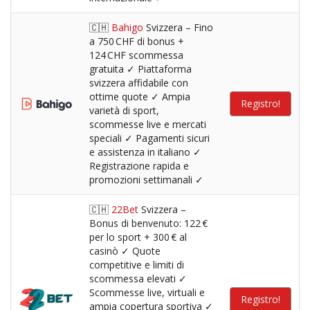
🇨🇭
Bahigo
Svizzera – Fino
a 750 CHF di bonus +
124 CHF scommessa
gratuita ✓ Piattaforma
svizzera affidabile con
ottime quote ✓ Ampia
Registro!
varietà di sport,
scommesse live e mercati
speciali ✓ Pagamenti sicuri
e assistenza in italiano ✓
Registrazione rapida e
promozioni settimanali ✓
🇨🇭
22Bet
Svizzera –
Bonus di benvenuto: 122 €
per lo sport + 300 € al
casinò ✓ Quote
competitive e limiti di
scommessa elevati ✓
Scommesse live, virtuali e
Registro!
ampia copertura sportiva ✓