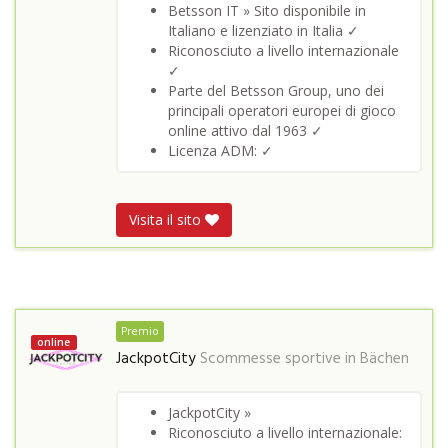
Betsson IT » Sito disponibile in
Italiano e lizenziato in Italia ✓
Riconosciuto a livello internazionale
✓
Parte del Betsson Group, uno dei
principali operatori europei di gioco
online attivo dal 1963 ✓
Licenza ADM: ✓
Visita il sito
Premio
online
JackpotCity
Scommesse sportive in
Bächen
JackpotCity »
Riconosciuto a livello internazionale: