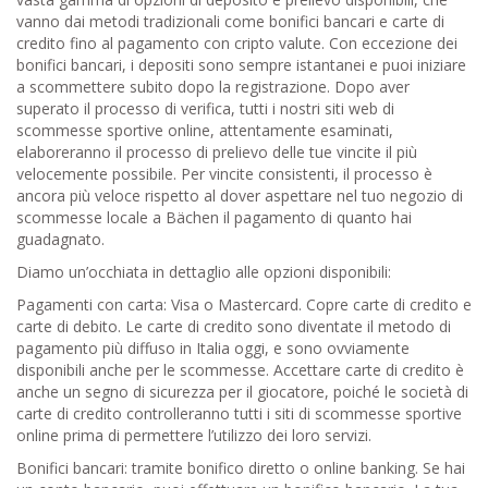
vanno dai metodi tradizionali come bonifici bancari e carte di
credito fino al pagamento con cripto valute. Con eccezione dei
bonifici bancari, i depositi sono sempre istantanei e puoi iniziare
a scommettere subito dopo la registrazione. Dopo aver
superato il processo di verifica, tutti i nostri siti web di
scommesse sportive online, attentamente esaminati,
elaboreranno il processo di prelievo delle tue vincite il più
velocemente possibile. Per vincite consistenti, il processo è
ancora più veloce rispetto al dover aspettare nel tuo negozio di
scommesse locale a Bächen il pagamento di quanto hai
guadagnato.
Diamo un’occhiata in dettaglio alle opzioni disponibili:
Pagamenti con carta: Visa o Mastercard. Copre carte di credito e
carte di debito. Le carte di credito sono diventate il metodo di
pagamento più diffuso in Italia oggi, e sono ovviamente
disponibili anche per le scommesse. Accettare carte di credito è
anche un segno di sicurezza per il giocatore, poiché le società di
carte di credito controlleranno tutti i siti di scommesse sportive
online prima di permettere l’utilizzo dei loro servizi.
Bonifici bancari: tramite bonifico diretto o online banking. Se hai