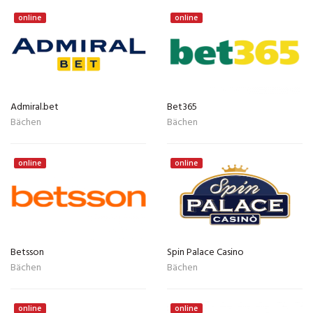
online
online
Admiral.bet
Bet365
Bächen
Bächen
online
online
Betsson
Spin Palace Casino
Bächen
Bächen
online
online