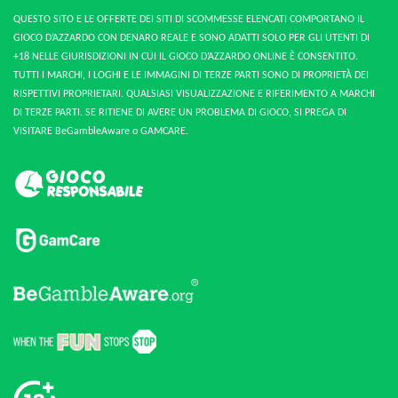
QUESTO SITO E LE OFFERTE DEI SITI DI SCOMMESSE ELENCATI COMPORTANO IL
GIOCO D’AZZARDO CON DENARO REALE E SONO ADATTI SOLO PER GLI UTENTI DI
+18 NELLE GIURISDIZIONI IN CUI IL GIOCO D’AZZARDO ONLINE È CONSENTITO.
TUTTI I MARCHI, I LOGHI E LE IMMAGINI DI TERZE PARTI SONO DI PROPRIETÀ DEI
RISPETTIVI PROPRIETARI. QUALSIASI VISUALIZZAZIONE E RIFERIMENTO A MARCHI
DI TERZE PARTI. SE RITIENE DI AVERE UN PROBLEMA DI GIOCO, SI PREGA DI
VISITARE BeGambleAware o GAMCARE.