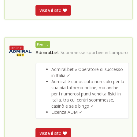
Visita il sito
Premio
online
Admiral.bet
Scommesse sportive in
Lamporo
Admiral.bet » Operatore di successo
in Italia ✓
Admiral è conosciuto non solo per la
sua piattaforma online, ma anche
per i numerosi punti vendita fisici in
Italia, tra cui centri scommesse,
casinò e sale bingo ✓
Licenza ADM ✓
Visita il sito