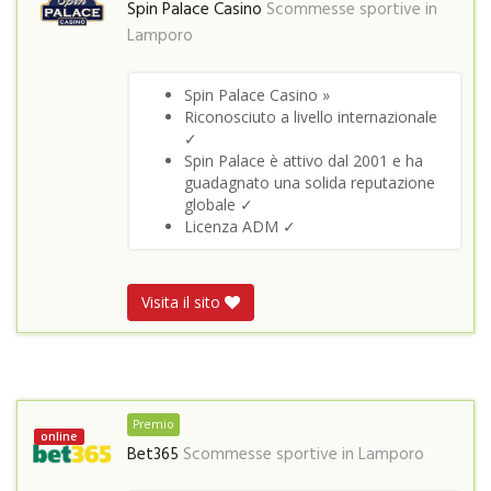
Spin Palace Casino
Scommesse sportive in
Lamporo
Spin Palace Casino »
Riconosciuto a livello internazionale
✓
Spin Palace è attivo dal 2001 e ha
guadagnato una solida reputazione
globale ✓
Licenza ADM ✓
Visita il sito
Premio
online
Bet365
Scommesse sportive in
Lamporo