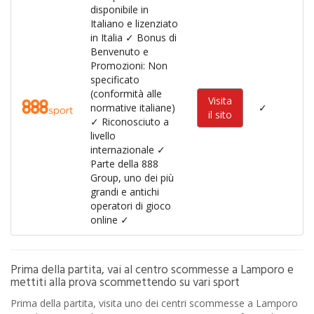
disponibile in
Italiano e lizenziato
in Italia ✓ Bonus di
Benvenuto e
Promozioni: Non
specificato
(conformità alle
Visita
normative italiane)
✓
il sito
✓ Riconosciuto a
livello
internazionale ✓
Parte della 888
Group, uno dei più
grandi e antichi
operatori di gioco
online ✓
Prima della partita, vai al centro scommesse a Lamporo e
mettiti alla prova scommettendo su vari sport
Prima della partita, visita uno dei centri scommesse a Lamporo