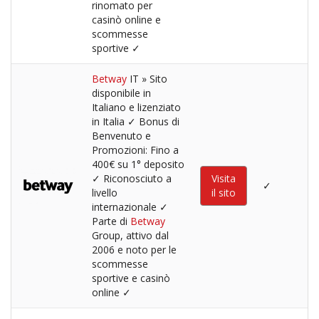
rinomato per
casinò online e
scommesse
sportive ✓
Betway
IT » Sito
disponibile in
Italiano e lizenziato
in Italia ✓ Bonus di
Benvenuto e
Promozioni: Fino a
400€ su 1° deposito
✓ Riconosciuto a
Visita
✓
livello
il sito
internazionale ✓
Parte di
Betway
Group, attivo dal
2006 e noto per le
scommesse
sportive e casinò
online ✓