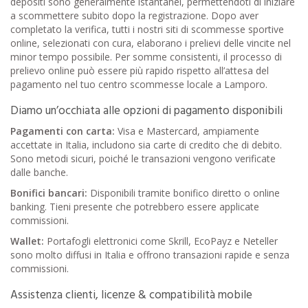
depositi sono generalmente istantanei, permettendoti di iniziare
a scommettere subito dopo la registrazione. Dopo aver
completato la verifica, tutti i nostri siti di scommesse sportive
online, selezionati con cura, elaborano i prelievi delle vincite nel
minor tempo possibile. Per somme consistenti, il processo di
prelievo online può essere più rapido rispetto all’attesa del
pagamento nel tuo centro scommesse locale a Lamporo.
Diamo un’occhiata alle opzioni di pagamento disponibili
Pagamenti con carta:
Visa e Mastercard, ampiamente
accettate in Italia, includono sia carte di credito che di debito.
Sono metodi sicuri, poiché le transazioni vengono verificate
dalle banche.
Bonifici bancari:
Disponibili tramite bonifico diretto o online
banking. Tieni presente che potrebbero essere applicate
commissioni.
Wallet:
Portafogli elettronici come Skrill, EcoPayz e Neteller
sono molto diffusi in Italia e offrono transazioni rapide e senza
commissioni.
Assistenza clienti, licenze & compatibilità mobile