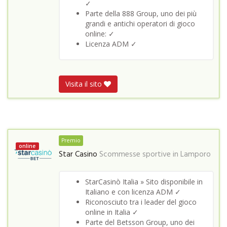
✓
Parte della 888 Group, uno dei più
grandi e antichi operatori di gioco
online: ✓
Licenza ADM ✓
Visita il sito
Premio
online
Star Casino
Scommesse sportive in
Lamporo
StarCasinò Italia » Sito disponibile in
Italiano e con licenza ADM ✓
Riconosciuto tra i leader del gioco
online in Italia ✓
Parte del Betsson Group, uno dei