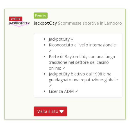
Premio
online
JackpotCity
Scommesse sportive in
Lamporo
JackpotCity »
Riconosciuto a livello internazionale:
✓
Parte di Bayton Ltd., con una lunga
tradizione nel settore dei casinò
online: ✓
JackpotCity è attivo dal 1998 e ha
guadagnato una reputazione globale:
✓
Licenza ADM ✓
Visita il sito