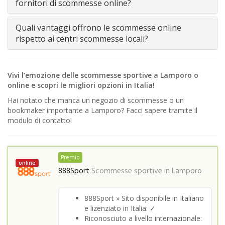
fornitori di scommesse online?
Quali vantaggi offrono le scommesse online
rispetto ai centri scommesse locali?
Vivi l’emozione delle scommesse sportive a Lamporo o
online e scopri le migliori opzioni in Italia!
Hai notato che manca un negozio di scommesse o un
bookmaker importante a Lamporo? Facci sapere tramite il
modulo di contatto!
Premio
online
888Sport
Scommesse sportive in
Lamporo
888Sport » Sito disponibile in Italiano
e lizenziato in Italia: ✓
Riconosciuto a livello internazionale: