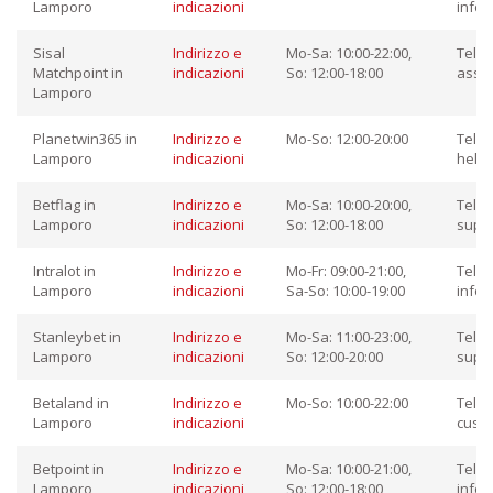
Lamporo
indicazioni
info@
Sisal
Indirizzo e
Mo-Sa: 10:00-22:00,
Tel: 
Matchpoint in
indicazioni
So: 12:00-18:00
assis
Lamporo
Planetwin365 in
Indirizzo e
Mo-So: 12:00-20:00
Tel: 
Lamporo
indicazioni
help
Betflag in
Indirizzo e
Mo-Sa: 10:00-20:00,
Tel: 
Lamporo
indicazioni
So: 12:00-18:00
suppo
Intralot in
Indirizzo e
Mo-Fr: 09:00-21:00,
Tel: 
Lamporo
indicazioni
Sa-So: 10:00-19:00
info@
Stanleybet in
Indirizzo e
Mo-Sa: 11:00-23:00,
Tel: 
Lamporo
indicazioni
So: 12:00-20:00
suppo
Betaland in
Indirizzo e
Mo-So: 10:00-22:00
Tel: 
Lamporo
indicazioni
cust
Betpoint in
Indirizzo e
Mo-Sa: 10:00-21:00,
Tel: 
Lamporo
indicazioni
So: 12:00-18:00
info@