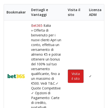
Dettagli e
Visita il
Licenza
Bookmaker
Vantaggi
sito
ADM
Bet365
Italia
» Offerta di
benvenuto per i
nuovi clienti Apri un
conto, effettua un
versamento di
almeno €5 e potrai
ottenere un bonus
del 100% sul tuo
versamento
qualificante, fino a
Visita
✓
un massimo di
il sito
€500. Vedi T&C.✓
Quote Competitive
✓ Opzioni di
Pagamento: Carte
di credito,
portafogli