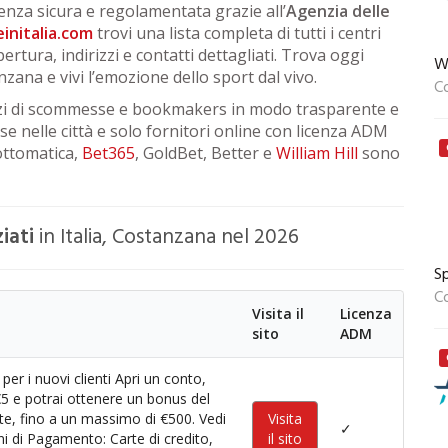
nza sicura e regolamentata grazie all’
Agenzia delle
nitalia.com
trovi una lista completa di tutti i centri
rtura, indirizzi e contatti dettagliati. Trova oggi
Wi
zana e vivi l’emozione dello sport dal vivo.
C
ozi di scommesse e bookmakers in modo trasparente e
e nelle città e solo fornitori online con licenza ADM
Lottomatica,
Bet365
, GoldBet, Better e
William Hill
sono
ziati
in Italia, Costanzana nel 2026
Sp
C
Visita il
Licenza
sito
ADM
per i nuovi clienti Apri un conto,
5 e potrai ottenere un bonus del
te, fino a un massimo di €500. Vedi
Visita
✓
 di Pagamento: Carte di credito,
il sito