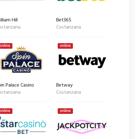
lliam Hill
Bet365
ostanzana
Costanzana
online
online
in Palace Casino
Betway
ostanzana
Costanzana
online
online