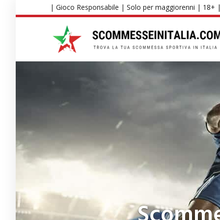
Skip
| Gioco Responsabile | Solo per maggiorenni | 18+ 
to
main
content
Scommes