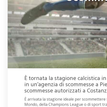
È tornata la stagione calcistica in
in un’agenzia di scommesse a Pi
scommesse autorizzati a Costan
È arrivata la stagione ideale per scommettere s
Mondo, della Champions League o di sport tradi