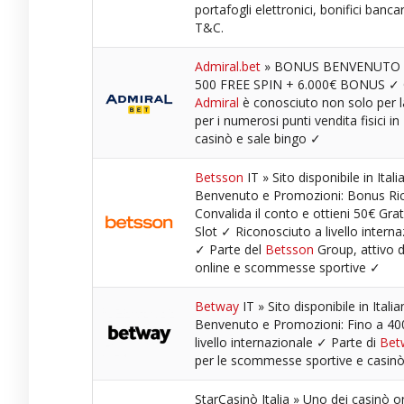
portafogli elettronici, bonifici ban
T&C.
Admiral.bet
» BONUS BENVENUTO SPO
500 FREE SPIN + 6.000€ BONUS ✓ Op
Admiral
è conosciuto non solo per l
per i numerosi punti vendita fisici in
casinò e sale bingo ✓
Betsson
IT » Sito disponibile in Ital
Benvenuto e Promozioni: Bonus Ric
Convalida il conto e ottieni 50€ Gra
Slot ✓ Riconosciuto a livello intern
✓ Parte del
Betsson
Group, attivo 
online e scommesse sportive ✓
Betway
IT » Sito disponibile in Itali
Benvenuto e Promozioni: Fino a 40
livello internazionale ✓ Parte di
Bet
per le scommesse sportive e casinò
StarCasinò Italia » Uno dei casinò on