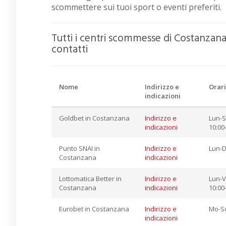
scommettere sui tuoi sport o eventi preferiti.
Tutti i centri scommesse di Costanzana e
contatti
Nome
Indirizzo e
Orari
indicazioni
Goldbet in Costanzana
Indirizzo e
Lun-S
indicazioni
10:00
Punto SNAI in
Indirizzo e
Lun-D
Costanzana
indicazioni
Lottomatica Better in
Indirizzo e
Lun-V
Costanzana
indicazioni
10:00
Eurobet in Costanzana
Indirizzo e
Mo-So
indicazioni