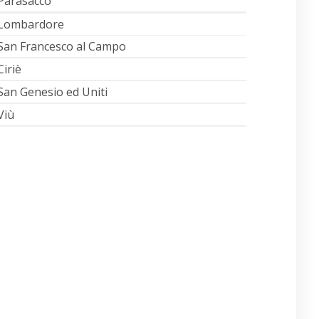
Parasacco
Lombardore
San Francesco al Campo
Ciriè
San Genesio ed Uniti
Viù