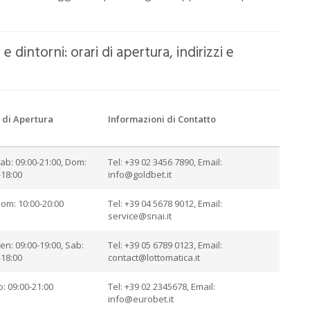
 dintorni: orari di apertura, indirizzi e
 di Apertura
Informazioni di Contatto
ab: 09:00-21:00, Dom:
Tel: +39 02 3456 7890, Email:
-18:00
info@goldbet.it
om: 10:00-20:00
Tel: +39 04 5678 9012, Email:
service@snai.it
en: 09:00-19:00, Sab:
Tel: +39 05 6789 0123, Email:
-18:00
contact@lottomatica.it
: 09:00-21:00
Tel: +39 02 2345678, Email:
info@eurobet.it