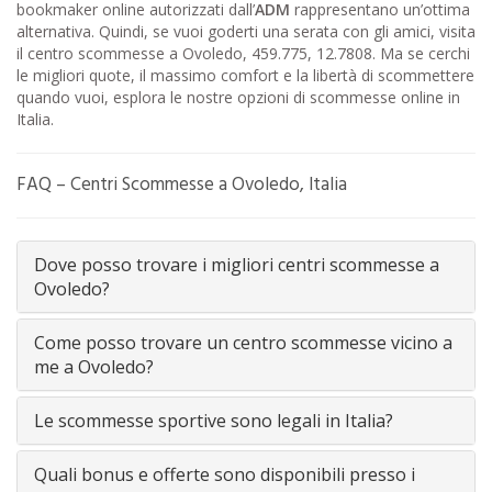
bookmaker online autorizzati dall’
ADM
rappresentano un’ottima
alternativa. Quindi, se vuoi goderti una serata con gli amici, visita
il centro scommesse a Ovoledo, 459.775, 12.7808. Ma se cerchi
le migliori quote, il massimo comfort e la libertà di scommettere
quando vuoi, esplora le nostre opzioni di scommesse online in
Italia.
FAQ – Centri Scommesse a Ovoledo, Italia
Dove posso trovare i migliori centri scommesse a
Ovoledo?
Come posso trovare un centro scommesse vicino a
me a Ovoledo?
Le scommesse sportive sono legali in Italia?
Quali bonus e offerte sono disponibili presso i