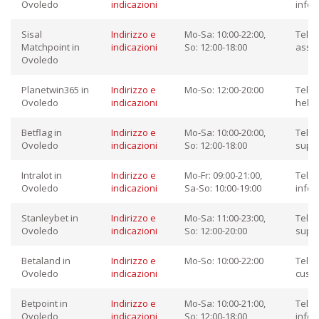
Ovoledo
indicazioni
info@
Sisal
Indirizzo e
Mo-Sa: 10:00-22:00,
Tel: 
Matchpoint in
indicazioni
So: 12:00-18:00
assis
Ovoledo
Planetwin365 in
Indirizzo e
Mo-So: 12:00-20:00
Tel: 
Ovoledo
indicazioni
help
Betflag in
Indirizzo e
Mo-Sa: 10:00-20:00,
Tel: 
Ovoledo
indicazioni
So: 12:00-18:00
suppo
Intralot in
Indirizzo e
Mo-Fr: 09:00-21:00,
Tel: 
Ovoledo
indicazioni
Sa-So: 10:00-19:00
info@
Stanleybet in
Indirizzo e
Mo-Sa: 11:00-23:00,
Tel: 
Ovoledo
indicazioni
So: 12:00-20:00
suppo
Betaland in
Indirizzo e
Mo-So: 10:00-22:00
Tel: 
Ovoledo
indicazioni
cust
Betpoint in
Indirizzo e
Mo-Sa: 10:00-21:00,
Tel: 
Ovoledo
indicazioni
So: 12:00-18:00
info@