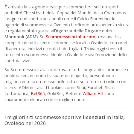
È arrivata la stagione ideale per scommettere sul tuo sport
preferito! Che si tratti della Coppa del Mondo, della Champions
League o di sport tradizionali come il Calcio Fiorentino, le
agenzie di scommesse a Ovoledo ti offrono un’esperienza sicura
e regolamentata grazie all’
Agenzia delle Dogane e dei
Monopoli (ADM)
. Su
Scommesseinitalia.com
trovi una lista
completa di tutti i centri scommesse locali a Ovoledo, con orari
di apertura, indirizzi e contatti dettagliati. Trova oggi stesso il
tuo centro scommesse ideale a Ovoledo e vivi l’emozione dello
sport dal vivo.
Su Scommesseinitalia.com trovate tutti i negozi di scommesse e
bookmakers in modo trasparente e aperto, presentando i
migliori centri scommesse nelle città e solo fornitori online con
licenza ADM in Italia. I bookies come Snai, Eurobet, Sisal,
Lottomatica,
Bet365
, GoldBet, Better e
William Hill
sono
chiaramente elencati con le migliori quote.
I migliori siti scommesse sportive
licenziati
in Italia,
Ovoledo nel 2026