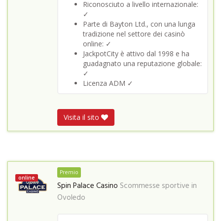
Riconosciuto a livello internazionale:
✓
Parte di Bayton Ltd., con una lunga
tradizione nel settore dei casinò
online: ✓
JackpotCity è attivo dal 1998 e ha
guadagnato una reputazione globale:
✓
Licenza ADM ✓
Visita il sito
Premio
online
Spin Palace Casino
Scommesse sportive in
Ovoledo