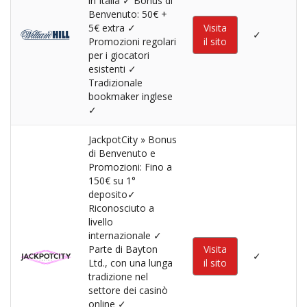
in Italia ✓ Bonus di
Benvenuto: 50€ +
5€ extra ✓
Visita
✓
Promozioni regolari
il sito
per i giocatori
esistenti ✓
Tradizionale
bookmaker inglese
✓
JackpotCity » Bonus
di Benvenuto e
Promozioni: Fino a
150€ su 1°
deposito✓
Riconosciuto a
livello
internazionale ✓
Parte di Bayton
Visita
✓
Ltd., con una lunga
il sito
tradizione nel
settore dei casinò
online ✓