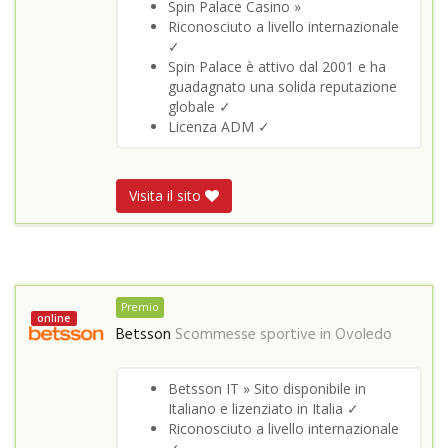
Spin Palace Casino »
Riconosciuto a livello internazionale
✓
Spin Palace è attivo dal 2001 e ha
guadagnato una solida reputazione
globale ✓
Licenza ADM ✓
Visita il sito
Premio
online
Betsson
Scommesse sportive in
Ovoledo
Betsson IT » Sito disponibile in
Italiano e lizenziato in Italia ✓
Riconosciuto a livello internazionale