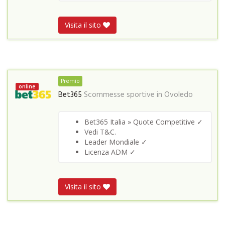
Visita il sito
Premio
online
Bet365
Scommesse sportive in
Ovoledo
Bet365 Italia » Quote Competitive ✓
Vedi T&C.
Leader Mondiale ✓
Licenza ADM ✓
Visita il sito