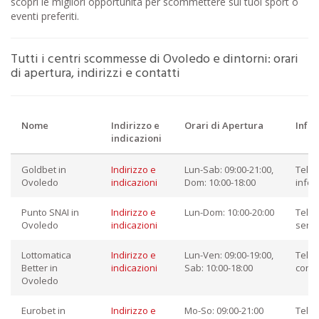
scopri le migliori opportunità per scommettere sui tuoi sport o
eventi preferiti.
Tutti i centri scommesse di Ovoledo e dintorni: orari
di apertura, indirizzi e contatti
Nome
Indirizzo e
Orari di Apertura
Infor
indicazioni
Goldbet in
Indirizzo e
Lun-Sab: 09:00-21:00,
Tel: 
Ovoledo
indicazioni
Dom: 10:00-18:00
info@
Punto SNAI in
Indirizzo e
Lun-Dom: 10:00-20:00
Tel: 
Ovoledo
indicazioni
servi
Lottomatica
Indirizzo e
Lun-Ven: 09:00-19:00,
Tel: 
Better in
indicazioni
Sab: 10:00-18:00
conta
Ovoledo
Eurobet in
Indirizzo e
Mo-So: 09:00-21:00
Tel: 