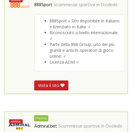
online
888Sport
Scommesse sportive in
Ovoledo
888Sport » Sito disponibile in Italiano
e lizenziato in Italia: ✓
Riconosciuto a livello internazionale:
✓
Parte della 888 Group, uno dei più
grandi e antichi operatori di gioco
online: ✓
Licenza ADM ✓
Visita il sito
Premio
online
Admiral.bet
Scommesse sportive in
Ovoledo