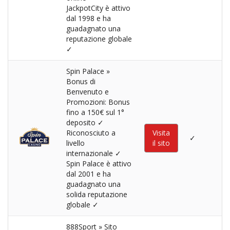
JackpotCity è attivo
dal 1998 e ha
guadagnato una
reputazione globale
✓
Spin Palace »
Bonus di
Benvenuto e
Promozioni: Bonus
fino a 150€ sul 1°
deposito ✓
Riconosciuto a
Visita
✓
livello
il sito
internazionale ✓
Spin Palace è attivo
dal 2001 e ha
guadagnato una
solida reputazione
globale ✓
888Sport » Sito