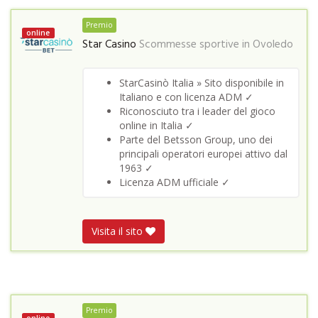
Premio
online
Star Casino
Scommesse sportive in
Ovoledo
StarCasinò Italia » Sito disponibile in
Italiano e con licenza ADM ✓
Riconosciuto tra i leader del gioco
online in Italia ✓
Parte del Betsson Group, uno dei
principali operatori europei attivo dal
1963 ✓
Licenza ADM ufficiale ✓
Visita il sito
Premio