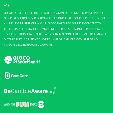
+18:
QUESTO SITO E LE OFFERTE DEI SITI DI SCOMMESSE ELENCATI COMPORTANO IL
GIOCO D’AZZARDO CON DENARO REALE E SONO ADATTI SOLO PER GLI UTENTI DI
+18 NELLE GIURISDIZIONI IN CUI IL GIOCO D’AZZARDO ONLINE È CONSENTITO.
TUTTI I MARCHI, I LOGHI E LE IMMAGINI DI TERZE PARTI SONO DI PROPRIETÀ DEI
RISPETTIVI PROPRIETARI. QUALSIASI VISUALIZZAZIONE E RIFERIMENTO A MARCHI
DI TERZE PARTI. SE RITIENE DI AVERE UN PROBLEMA DI GIOCO, SI PREGA DI
VISITARE BeGambleAware o GAMCARE.