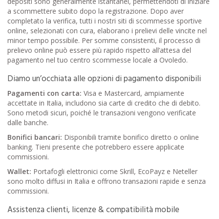
depositi sono generalmente istantanei, permettendoti di iniziare
a scommettere subito dopo la registrazione. Dopo aver
completato la verifica, tutti i nostri siti di scommesse sportive
online, selezionati con cura, elaborano i prelievi delle vincite nel
minor tempo possibile. Per somme consistenti, il processo di
prelievo online può essere più rapido rispetto all’attesa del
pagamento nel tuo centro scommesse locale a Ovoledo.
Diamo un’occhiata alle opzioni di pagamento disponibili
Pagamenti con carta:
Visa e Mastercard, ampiamente
accettate in Italia, includono sia carte di credito che di debito.
Sono metodi sicuri, poiché le transazioni vengono verificate
dalle banche.
Bonifici bancari:
Disponibili tramite bonifico diretto o online
banking. Tieni presente che potrebbero essere applicate
commissioni.
Wallet:
Portafogli elettronici come Skrill, EcoPayz e Neteller
sono molto diffusi in Italia e offrono transazioni rapide e senza
commissioni.
Assistenza clienti, licenze & compatibilità mobile