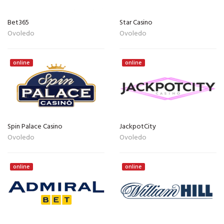
Bet365
Star Casino
Ovoledo
Ovoledo
online
online
Spin Palace Casino
JackpotCity
Ovoledo
Ovoledo
online
online