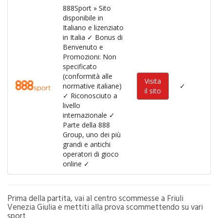
888Sport » Sito
disponibile in
Italiano e lizenziato
in Italia ✓ Bonus di
Benvenuto e
Promozioni: Non
specificato
(conformità alle
Visita
normative italiane)
✓
il sito
✓ Riconosciuto a
livello
internazionale ✓
Parte della 888
Group, uno dei più
grandi e antichi
operatori di gioco
online ✓
Prima della partita, vai al centro scommesse a Friuli
Venezia Giulia e mettiti alla prova scommettendo su vari
sport