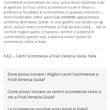
comodità di scommettere da casa, senza dover rispettare orari
di apertura. Se il tuo centro scommesse locale è chiuso o
preferisci la flessibilità di scommettere in qualsiasi momento, i
nostri bookmaker online autorizzati dall’
ADM
rappresentano
un’ottima alternativa. Quindi, se vuoi goderti una serata con gli
amici, visita il centro scommesse a Friuli Venezia Giulia, , . Ma se
cerchi le migliori quote, il massimo comfort e la libertà di
scommettere quando vuoi, esplora le nostre opzioni di
scommesse online in Italia.
FAQ – Centri Scommesse a Friuli Venezia Giulia, Italia
Dove posso trovare i migliori centri scommesse a
Friuli Venezia Giulia?
Come posso trovare un centro scommesse vicino a
me a Friuli Venezia Giulia?
Le scommesse sportive sono legali in Italia?