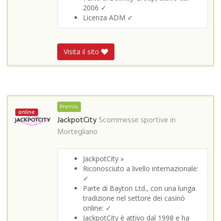
2006 ✓
Licenza ADM ✓
Visita il sito
Premio
online
JackpotCity
Scommesse sportive in
Mortegliano
JackpotCity »
Riconosciuto a livello internazionale:
✓
Parte di Bayton Ltd., con una lunga
tradizione nel settore dei casinò
online: ✓
JackpotCity è attivo dal 1998 e ha