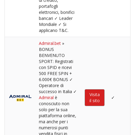
di credito,
portafogli
elettronici, bonifici
bancari ✓ Leader
Mondiale ✓ Si
applicano T&C.
Admiral.bet
»
BONUS
BENVENUTO
SPORT: Registrati
con SPID e ricevi
500 FREE SPIN +
6.000€ BONUS ✓
Operatore di
successo in Italia ✓
Visita
Admiral
è
✓
il sito
conosciuto non
solo per la sua
piattaforma online,
ma anche per i
numerosi punti
vendita fisici in