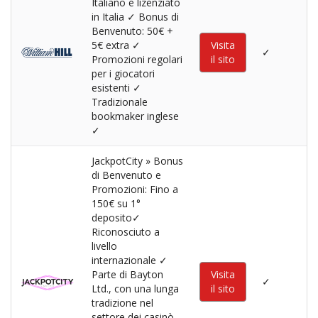
Italiano e lizenziato
in Italia ✓ Bonus di
Benvenuto: 50€ +
5€ extra ✓
Visita
✓
Promozioni regolari
il sito
per i giocatori
esistenti ✓
Tradizionale
bookmaker inglese
✓
JackpotCity » Bonus
di Benvenuto e
Promozioni: Fino a
150€ su 1°
deposito✓
Riconosciuto a
livello
internazionale ✓
Parte di Bayton
Visita
✓
Ltd., con una lunga
il sito
tradizione nel
settore dei casinò