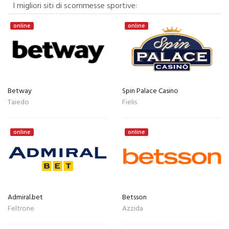
I migliori siti di scommesse sportive:
online
online
Betway
Spin Palace Casino
Taiedo
Fielis
online
online
Admiral.bet
Betsson
Feltrone
Azzida