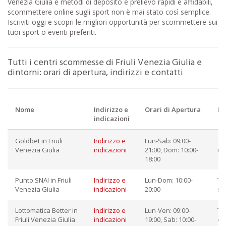
Venezia Giulia e metodi di deposito e prelievo rapidi e affidabili,
scommettere online sugli sport non è mai stato così semplice.
Iscriviti oggi e scopri le migliori opportunità per scommettere sui
tuoi sport o eventi preferiti.
Tutti i centri scommesse di Friuli Venezia Giulia e
dintorni: orari di apertura, indirizzi e contatti
Nome
Indirizzo e
Orari di Apertura
In
indicazioni
Goldbet in Friuli
Indirizzo e
Lun-Sab: 09:00-
Te
Venezia Giulia
indicazioni
21:00, Dom: 10:00-
in
18:00
Punto SNAI in Friuli
Indirizzo e
Lun-Dom: 10:00-
Te
Venezia Giulia
indicazioni
20:00
se
Lottomatica Better in
Indirizzo e
Lun-Ven: 09:00-
Te
Friuli Venezia Giulia
indicazioni
19:00, Sab: 10:00-
co