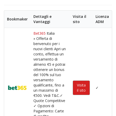
Dettagli e
Visita il
Licenza
Bookmaker
Vantaggi
sito
ADM
Bet365
Italia
» Offerta di
benvenuto per i
nuovi clienti Apri un
conto, effettua un
versamento di
almeno €5 e potrai
ottenere un bonus
del 100% sul tuo
versamento
qualificante, fino a
Visita
✓
un massimo di
il sito
€500. Vedi T&C.✓
Quote Competitive
✓ Opzioni di
Pagamento: Carte