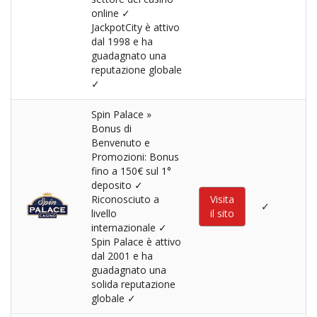
online ✓
JackpotCity è attivo
dal 1998 e ha
guadagnato una
reputazione globale
✓
Spin Palace »
Bonus di
Benvenuto e
Promozioni: Bonus
fino a 150€ sul 1°
deposito ✓
Riconosciuto a
Visita
✓
livello
il sito
internazionale ✓
Spin Palace è attivo
dal 2001 e ha
guadagnato una
solida reputazione
globale ✓