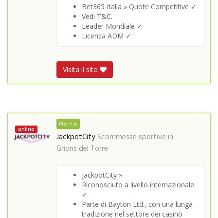
Bet365 Italia » Quote Competitive ✓
Vedi T&C.
Leader Mondiale ✓
Licenza ADM ✓
Visita il sito
Premio
online
JackpotCity
Scommesse sportive in
Grions del Torre
JackpotCity »
Riconosciuto a livello internazionale:
✓
Parte di Bayton Ltd., con una lunga
tradizione nel settore dei casinò