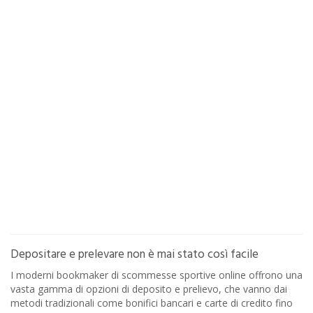
Depositare e prelevare non è mai stato così facile
I moderni bookmaker di scommesse sportive online offrono una
vasta gamma di opzioni di deposito e prelievo, che vanno dai
metodi tradizionali come bonifici bancari e carte di credito fino