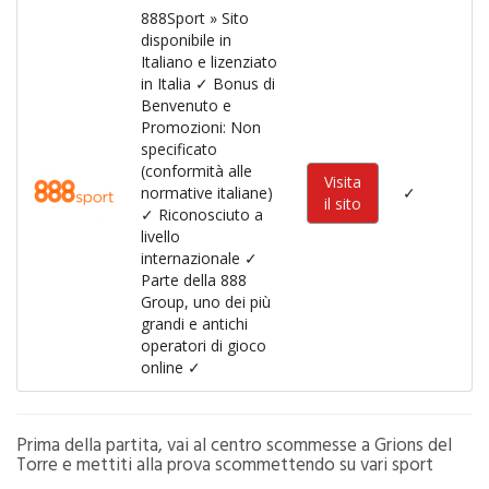
888Sport » Sito
disponibile in
Italiano e lizenziato
in Italia ✓ Bonus di
Benvenuto e
Promozioni: Non
specificato
(conformità alle
Visita
normative italiane)
✓
il sito
✓ Riconosciuto a
livello
internazionale ✓
Parte della 888
Group, uno dei più
grandi e antichi
operatori di gioco
online ✓
Prima della partita, vai al centro scommesse a Grions del
Torre e mettiti alla prova scommettendo su vari sport