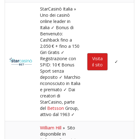
StarCasinò Italia »
Uno dei casinò
online leader in
Italia ✓ Bonus di
Benvenuto:
Cashback fino a
2.050 € + fino a 150
Giri Gratis ✓
Registrazione con
Visita
✓
SPID: 10 € Bonus
il sito
Sport senza
deposito ✓ Marchio
riconosciuto in Italia
e premiato ✓ Dai
creatori di
StarCasino, parte
del
Betsson
Group,
attivo dal 1963 ✓
William Hill
» Sito
disponibile in