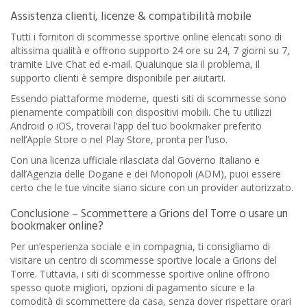
Assistenza clienti, licenze & compatibilità mobile
Tutti i fornitori di scommesse sportive online elencati sono di
altissima qualità e offrono supporto 24 ore su 24, 7 giorni su 7,
tramite Live Chat ed e-mail. Qualunque sia il problema, il
supporto clienti è sempre disponibile per aiutarti.
Essendo piattaforme moderne, questi siti di scommesse sono
pienamente compatibili con dispositivi mobili. Che tu utilizzi
Android o iOS, troverai l’app del tuo bookmaker preferito
nell’Apple Store o nel Play Store, pronta per l’uso.
Con una licenza ufficiale rilasciata dal Governo Italiano e
dall’Agenzia delle Dogane e dei Monopoli (ADM), puoi essere
certo che le tue vincite siano sicure con un provider autorizzato.
Conclusione – Scommettere a Grions del Torre o usare un
bookmaker online?
Per un’esperienza sociale e in compagnia, ti consigliamo di
visitare un centro di scommesse sportive locale a Grions del
Torre. Tuttavia, i siti di scommesse sportive online offrono
spesso quote migliori, opzioni di pagamento sicure e la
comodità di scommettere da casa, senza dover rispettare orari