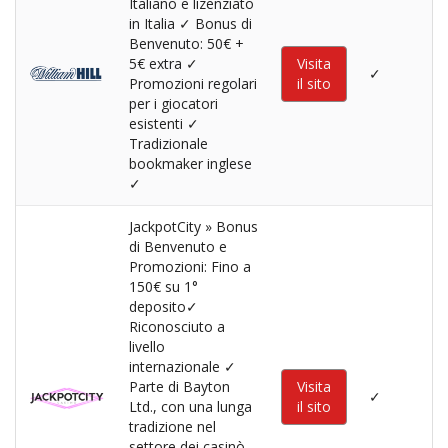
Italiano e lizenziato
in Italia ✓ Bonus di
Benvenuto: 50€ +
5€ extra ✓
Visita
✓
Promozioni regolari
il sito
per i giocatori
esistenti ✓
Tradizionale
bookmaker inglese
✓
JackpotCity » Bonus
di Benvenuto e
Promozioni: Fino a
150€ su 1°
deposito✓
Riconosciuto a
livello
internazionale ✓
Parte di Bayton
Visita
✓
Ltd., con una lunga
il sito
tradizione nel
settore dei casinò