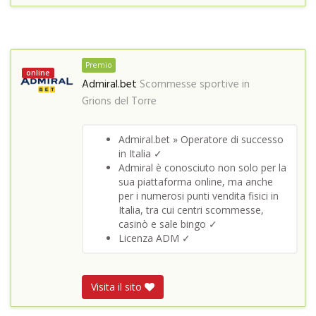
Premio
online
Admiral.bet
Scommesse sportive in
Grions del Torre
Admiral.bet » Operatore di successo
in Italia ✓
Admiral è conosciuto non solo per la
sua piattaforma online, ma anche
per i numerosi punti vendita fisici in
Italia, tra cui centri scommesse,
casinò e sale bingo ✓
Licenza ADM ✓
Visita il sito