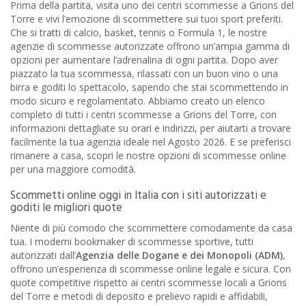
Prima della partita, visita uno dei centri scommesse a Grions del
Torre e vivi l’emozione di scommettere sui tuoi sport preferiti.
Che si tratti di calcio, basket, tennis o Formula 1, le nostre
agenzie di scommesse autorizzate offrono un’ampia gamma di
opzioni per aumentare l’adrenalina di ogni partita. Dopo aver
piazzato la tua scommessa, rilassati con un buon vino o una
birra e goditi lo spettacolo, sapendo che stai scommettendo in
modo sicuro e regolamentato. Abbiamo creato un elenco
completo di tutti i centri scommesse a Grions del Torre, con
informazioni dettagliate su orari e indirizzi, per aiutarti a trovare
facilmente la tua agenzia ideale nel Agosto 2026. E se preferisci
rimanere a casa, scopri le nostre opzioni di scommesse online
per una maggiore comodità.
Scommetti online oggi in Italia con i siti autorizzati e
goditi le migliori quote
Niente di più comodo che scommettere comodamente da casa
tua. I moderni bookmaker di scommesse sportive, tutti
autorizzati dall’
Agenzia delle Dogane e dei Monopoli (ADM)
,
offrono un’esperienza di scommesse online legale e sicura. Con
quote competitive rispetto ai centri scommesse locali a Grions
del Torre e metodi di deposito e prelievo rapidi e affidabili,