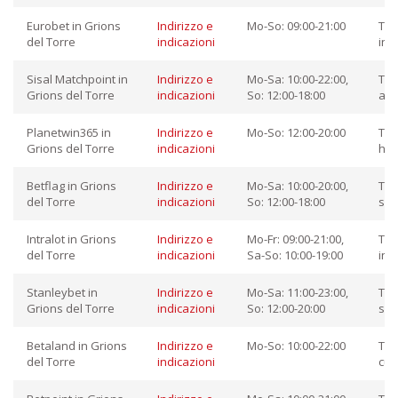
Eurobet in Grions
Indirizzo e
Mo-So: 09:00-21:00
Tel
del Torre
indicazioni
inf
Sisal Matchpoint in
Indirizzo e
Mo-Sa: 10:00-22:00,
Tel
Grions del Torre
indicazioni
So: 12:00-18:00
ass
Planetwin365 in
Indirizzo e
Mo-So: 12:00-20:00
Tel
Grions del Torre
indicazioni
hel
Betflag in Grions
Indirizzo e
Mo-Sa: 10:00-20:00,
Tel
del Torre
indicazioni
So: 12:00-18:00
sup
Intralot in Grions
Indirizzo e
Mo-Fr: 09:00-21:00,
Tel
del Torre
indicazioni
Sa-So: 10:00-19:00
inf
Stanleybet in
Indirizzo e
Mo-Sa: 11:00-23:00,
Tel
Grions del Torre
indicazioni
So: 12:00-20:00
sup
Betaland in Grions
Indirizzo e
Mo-So: 10:00-22:00
Tel
del Torre
indicazioni
cus