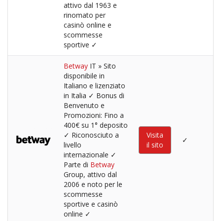
attivo dal 1963 e
rinomato per
casinò online e
scommesse
sportive ✓
Betway
IT » Sito
disponibile in
Italiano e lizenziato
in Italia ✓ Bonus di
Benvenuto e
Promozioni: Fino a
400€ su 1° deposito
✓ Riconosciuto a
Visita
✓
livello
il sito
internazionale ✓
Parte di
Betway
Group, attivo dal
2006 e noto per le
scommesse
sportive e casinò
online ✓