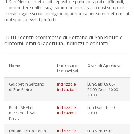
di San Pietro e metodi di deposito e prelievo rapidi e affidabili,
scommettere online sugli sport non è mai stato così semplice.
Iscriviti oggi e scopri le migliori opportunità per scommettere sui
tuoi sport o eventi preferiti.
Tutti i centri scommesse di Berzano di San Pietro e
dintorni: orari di apertura, indirizzi e contatti
Nome
Indirizzo e
Orari di Apertura
In
indicazioni
Goldbet in Berzano
Indirizzo e
Lun-Sab: 09:00-
Te
di San Pietro
indicazioni
21:00, Dom: 10:00-
in
18:00
Punto SNAI in
Indirizzo e
Lun-Dom: 10:00-
Te
Berzano di San
indicazioni
20:00
se
Pietro
Lottomatica Better in
Indirizzo e
Lun-Ven: 09:00-
Te