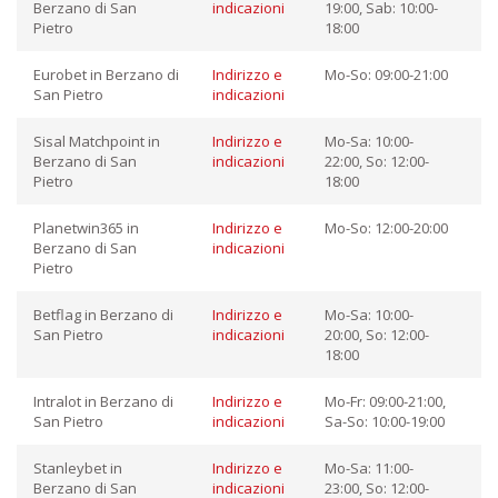
Berzano di San
indicazioni
19:00, Sab: 10:00-
co
Pietro
18:00
Eurobet in Berzano di
Indirizzo e
Mo-So: 09:00-21:00
Te
San Pietro
indicazioni
in
Sisal Matchpoint in
Indirizzo e
Mo-Sa: 10:00-
Te
Berzano di San
indicazioni
22:00, So: 12:00-
as
Pietro
18:00
Planetwin365 in
Indirizzo e
Mo-So: 12:00-20:00
Te
Berzano di San
indicazioni
he
Pietro
Betflag in Berzano di
Indirizzo e
Mo-Sa: 10:00-
Te
San Pietro
indicazioni
20:00, So: 12:00-
su
18:00
Intralot in Berzano di
Indirizzo e
Mo-Fr: 09:00-21:00,
Te
San Pietro
indicazioni
Sa-So: 10:00-19:00
in
Stanleybet in
Indirizzo e
Mo-Sa: 11:00-
Te
Berzano di San
indicazioni
23:00, So: 12:00-
su