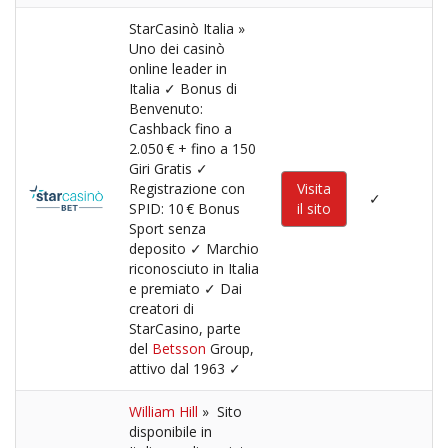
StarCasinò Italia »
Uno dei casinò
online leader in
Italia ✓ Bonus di
Benvenuto:
Cashback fino a
2.050 € + fino a 150
Giri Gratis ✓
Registrazione con
Visita
✓
SPID: 10 € Bonus
il sito
Sport senza
deposito ✓ Marchio
riconosciuto in Italia
e premiato ✓ Dai
creatori di
StarCasino, parte
del
Betsson
Group,
attivo dal 1963 ✓
William Hill
» Sito
disponibile in