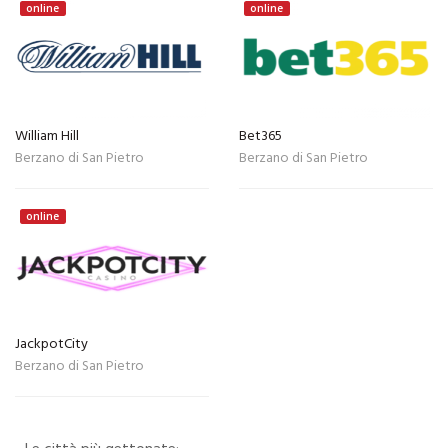
online
online
William Hill
Bet365
Berzano di San Pietro
Berzano di San Pietro
online
JackpotCity
Berzano di San Pietro