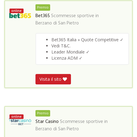
Premio
online
Bet365
Scommesse sportive in
Berzano di San Pietro
Bet365 Italia » Quote Competitive ✓
Vedi T&C.
Leader Mondiale ✓
Licenza ADM ✓
Visita il sito
Premio
online
Star Casino
Scommesse sportive in
Berzano di San Pietro