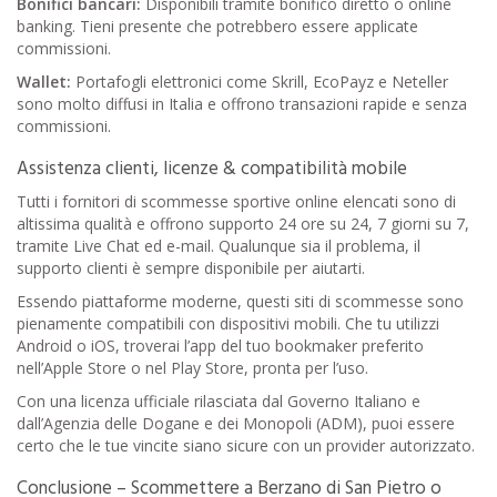
Bonifici bancari:
Disponibili tramite bonifico diretto o online
banking. Tieni presente che potrebbero essere applicate
commissioni.
Wallet:
Portafogli elettronici come Skrill, EcoPayz e Neteller
sono molto diffusi in Italia e offrono transazioni rapide e senza
commissioni.
Assistenza clienti, licenze & compatibilità mobile
Tutti i fornitori di scommesse sportive online elencati sono di
altissima qualità e offrono supporto 24 ore su 24, 7 giorni su 7,
tramite Live Chat ed e-mail. Qualunque sia il problema, il
supporto clienti è sempre disponibile per aiutarti.
Essendo piattaforme moderne, questi siti di scommesse sono
pienamente compatibili con dispositivi mobili. Che tu utilizzi
Android o iOS, troverai l’app del tuo bookmaker preferito
nell’Apple Store o nel Play Store, pronta per l’uso.
Con una licenza ufficiale rilasciata dal Governo Italiano e
dall’Agenzia delle Dogane e dei Monopoli (ADM), puoi essere
certo che le tue vincite siano sicure con un provider autorizzato.
Conclusione – Scommettere a Berzano di San Pietro o