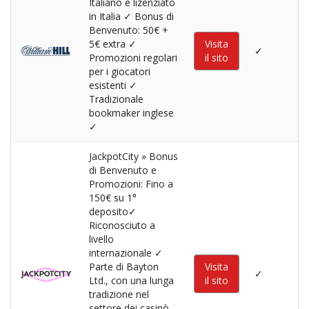
Italiano e lizenziato
in Italia ✓ Bonus di
Benvenuto: 50€ +
5€ extra ✓
Visita
✓
Promozioni regolari
il sito
per i giocatori
esistenti ✓
Tradizionale
bookmaker inglese
✓
JackpotCity » Bonus
di Benvenuto e
Promozioni: Fino a
150€ su 1°
deposito✓
Riconosciuto a
livello
internazionale ✓
Parte di Bayton
Visita
✓
Ltd., con una lunga
il sito
tradizione nel
settore dei casinò