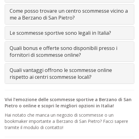
Come posso trovare un centro scommesse vicino a
me a Berzano di San Pietro?
Le scommesse sportive sono legali in Italia?
Quali bonus e offerte sono disponibili presso i
fornitori di scommesse online?
Quali vantaggi offrono le scommesse online
rispetto ai centri scommesse locali?
Vivi l’emozione delle scommesse sportive a Berzano di San
Pietro o online e scopri le migliori opzioni in Italia!
Hai notato che manca un negozio di scommesse o un
bookmaker importante a Berzano di San Pietro? Facci sapere
tramite il modulo di contatto!