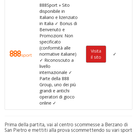
888Sport » Sito
disponibile in
Italiano e lizenziato
in Italia ✓ Bonus di
Benvenuto e
Promozioni: Non
specificato
(conformità alle
Visita
normative italiane)
✓
il sito
✓ Riconosciuto a
livello
internazionale ✓
Parte della 888
Group, uno dei più
grandi e antichi
operatori di gioco
online ✓
Prima della partita, vai al centro scommesse a Berzano di
San Pietro e mettiti alla prova scommettendo su vari sport