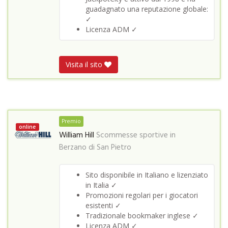
guadagnato una reputazione globale:
✓
Licenza ADM ✓
Visita il sito
Premio
online
William Hill
Scommesse sportive in
Berzano di San Pietro
Sito disponibile in Italiano e lizenziato
in Italia ✓
Promozioni regolari per i giocatori
esistenti ✓
Tradizionale bookmaker inglese ✓
Licenza ADM ✓