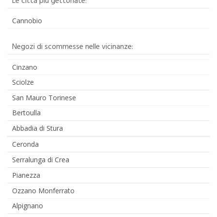
Le città più gettonate:
Cannobio
Negozi di scommesse nelle vicinanze:
Cinzano
Sciolze
San Mauro Torinese
Bertoulla
Abbadia di Stura
Ceronda
Serralunga di Crea
Pianezza
Ozzano Monferrato
Alpignano