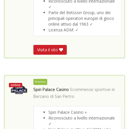
Riconosciuto a livello internazionale
✓
Parte del Betsson Group, uno dei
principali operatori europei di gioco
online attivo dal 1963 ✓
Licenza ADM: ✓
Visita il sito
Premio
online
Spin Palace Casino
Scommesse sportive in
Berzano di San Pietro
Spin Palace Casino »
Riconosciuto a livello internazionale
✓