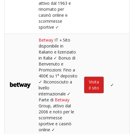
attivo dal 1963 e
rinomato per
casinò online e
scommesse
sportive ✓
Betway
IT » Sito
disponibile in
Italiano e lizenziato
in Italia ✓ Bonus di
Benvenuto e
Promozioni: Fino a
400€ su 1° deposito
✓ Riconosciuto a
Visita
✓
livello
il sito
internazionale ✓
Parte di
Betway
Group, attivo dal
2006 e noto per le
scommesse
sportive e casinò
online ✓