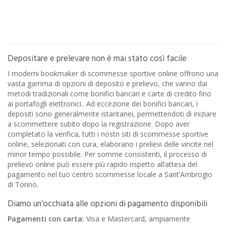
Depositare e prelevare non è mai stato così facile
I moderni bookmaker di scommesse sportive online offrono una
vasta gamma di opzioni di deposito e prelievo, che vanno dai
metodi tradizionali come bonifici bancari e carte di credito fino
ai portafogli elettronici.. Ad eccezione dei bonifici bancari, i
depositi sono generalmente istantanei, permettendoti di iniziare
a scommettere subito dopo la registrazione. Dopo aver
completato la verifica, tutti i nostri siti di scommesse sportive
online, selezionati con cura, elaborano i prelievi delle vincite nel
minor tempo possibile. Per somme consistenti, il processo di
prelievo online può essere più rapido rispetto all’attesa del
pagamento nel tuo centro scommesse locale a Sant’Ambrogio
di Torino.
Diamo un’occhiata alle opzioni di pagamento disponibili
Pagamenti con carta:
Visa e Mastercard, ampiamente