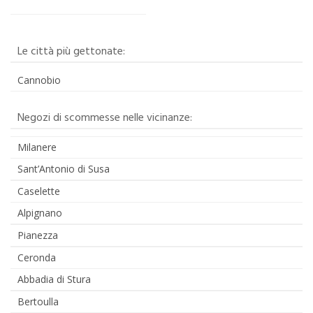
Le città più gettonate:
Cannobio
Negozi di scommesse nelle vicinanze:
Milanere
Sant’Antonio di Susa
Caselette
Alpignano
Pianezza
Ceronda
Abbadia di Stura
Bertoulla