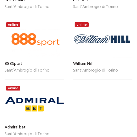
Star Casino
Betsson
Sant’Ambrogio di Torino
Sant’Ambrogio di Torino
online
online
888Sport
William Hill
Sant’Ambrogio di Torino
Sant’Ambrogio di Torino
online
Admiral.bet
Sant’Ambrogio di Torino