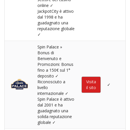
online ✓
JackpotCity è attivo
dal 1998 e ha
guadagnato una
reputazione globale
✓
Spin Palace »
Bonus di
Benvenuto e
Promozioni: Bonus
fino a 150€ sul 1°
deposito ✓
Riconosciuto a
Visita
✓
livello
il sito
internazionale ✓
Spin Palace è attivo
dal 2001 e ha
guadagnato una
solida reputazione
globale ✓