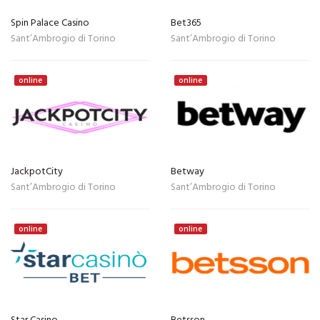
Spin Palace Casino
Bet365
Sant’Ambrogio di Torino
Sant’Ambrogio di Torino
online
online
JackpotCity
Betway
Sant’Ambrogio di Torino
Sant’Ambrogio di Torino
online
online