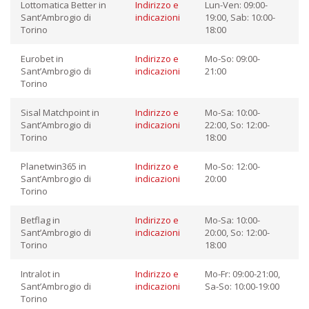
Lottomatica Better in
Indirizzo e
Lun-Ven: 09:00-
T
Sant’Ambrogio di
indicazioni
19:00, Sab: 10:00-
E
Torino
18:00
c
Eurobet in
Indirizzo e
Mo-So: 09:00-
T
Sant’Ambrogio di
indicazioni
21:00
i
Torino
Sisal Matchpoint in
Indirizzo e
Mo-Sa: 10:00-
T
Sant’Ambrogio di
indicazioni
22:00, So: 12:00-
a
Torino
18:00
Planetwin365 in
Indirizzo e
Mo-So: 12:00-
T
Sant’Ambrogio di
indicazioni
20:00
h
Torino
Betflag in
Indirizzo e
Mo-Sa: 10:00-
T
Sant’Ambrogio di
indicazioni
20:00, So: 12:00-
s
Torino
18:00
Intralot in
Indirizzo e
Mo-Fr: 09:00-21:00,
T
Sant’Ambrogio di
indicazioni
Sa-So: 10:00-19:00
i
Torino