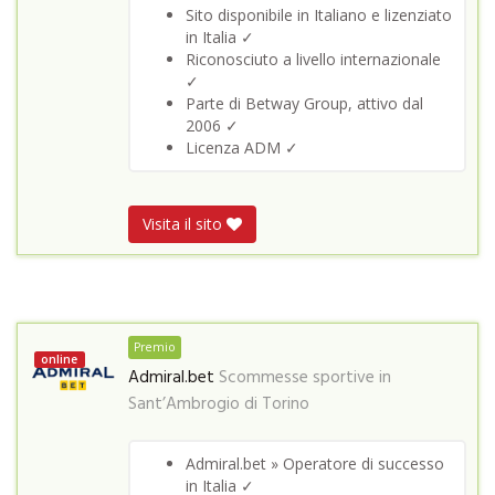
Sito disponibile in Italiano e lizenziato
in Italia ✓
Riconosciuto a livello internazionale
✓
Parte di Betway Group, attivo dal
2006 ✓
Licenza ADM ✓
Visita il sito
Premio
online
Admiral.bet
Scommesse sportive in
Sant’Ambrogio di Torino
Admiral.bet » Operatore di successo
in Italia ✓