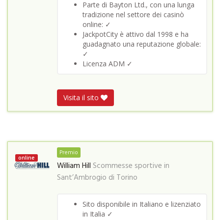
Parte di Bayton Ltd., con una lunga
tradizione nel settore dei casinò
online: ✓
JackpotCity è attivo dal 1998 e ha
guadagnato una reputazione globale:
✓
Licenza ADM ✓
Visita il sito
Premio
online
William Hill
Scommesse sportive in
Sant’Ambrogio di Torino
Sito disponibile in Italiano e lizenziato
in Italia ✓