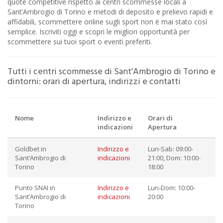
quote competitive rispetto ai centri scommesse locali a
Sant’Ambrogio di Torino e metodi di deposito e prelievo rapidi e
affidabili, scommettere online sugli sport non è mai stato così
semplice. Iscriviti oggi e scopri le migliori opportunità per
scommettere sui tuoi sport o eventi preferiti.
Tutti i centri scommesse di Sant’Ambrogio di Torino e
dintorni: orari di apertura, indirizzi e contatti
Nome
Indirizzo e
Orari di
I
indicazioni
Apertura
Goldbet in
Indirizzo e
Lun-Sab: 09:00-
T
Sant’Ambrogio di
indicazioni
21:00, Dom: 10:00-
E
Torino
18:00
Punto SNAI in
Indirizzo e
Lun-Dom: 10:00-
T
Sant’Ambrogio di
indicazioni
20:00
E
Torino