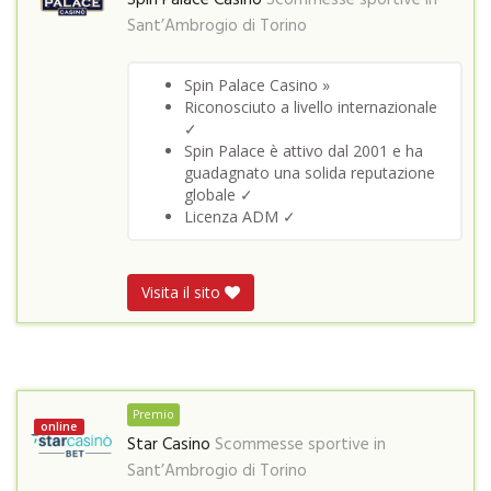
Spin Palace Casino
Scommesse sportive in
Sant’Ambrogio di Torino
Spin Palace Casino »
Riconosciuto a livello internazionale
✓
Spin Palace è attivo dal 2001 e ha
guadagnato una solida reputazione
globale ✓
Licenza ADM ✓
Visita il sito
Premio
online
Star Casino
Scommesse sportive in
Sant’Ambrogio di Torino