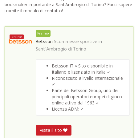
bookmaker importante a Sant’Ambrogio di Torino? Facci sapere
tramite il modulo di contatto!
Premio
online
Betsson
Scommesse sportive in
Sant’Ambrogio di Torino
Betsson IT » Sito disponibile in
Italiano e lizenziato in Italia ✓
Riconosciuto a livello internazionale
✓
Parte del Betsson Group, uno dei
principali operatori europei di gioco
online attivo dal 1963 ✓
Licenza ADM: ✓
Visita il sito