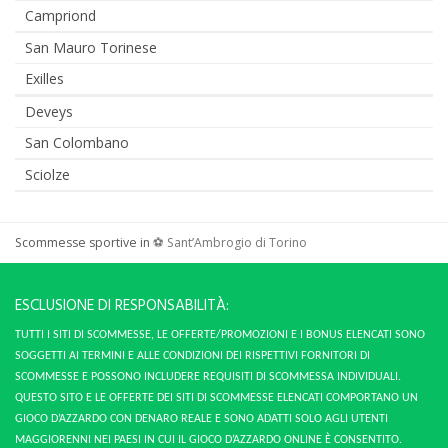
Campriond
San Mauro Torinese
Exilles
Deveys
San Colombano
Sciolze
Scommesse sportive in
⚽
Sant’Ambrogio di Torino
ESCLUSIONE DI RESPONSABILITÀ:
TUTTI I SITI DI SCOMMESSE, LE OFFERTE/PROMOZIONI E I BONUS ELENCATI SONO
SOGGETTI AI TERMINI E ALLE CONDIZIONI DEI RISPETTIVI FORNITORI DI
SCOMMESSE E POSSONO INCLUDERE REQUISITI DI SCOMMESSA INDIVIDUALI.
QUESTO SITO E LE OFFERTE DEI SITI DI SCOMMESSE ELENCATI COMPORTANO UN
GIOCO D’AZZARDO CON DENARO REALE E SONO ADATTI SOLO AGLI UTENTI
MAGGIORENNI NEI PAESI IN CUI IL GIOCO D’AZZARDO ONLINE È CONSENTITO.