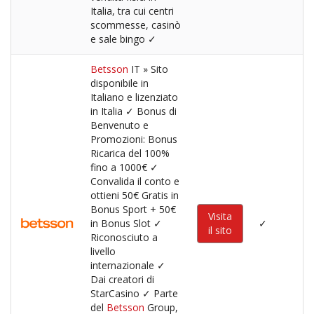
Italia, tra cui centri
scommesse, casinò
e sale bingo ✓
Betsson
IT » Sito
disponibile in
Italiano e lizenziato
in Italia ✓ Bonus di
Benvenuto e
Promozioni: Bonus
Ricarica del 100%
fino a 1000€ ✓
Convalida il conto e
ottieni 50€ Gratis in
Bonus Sport + 50€
Visita
in Bonus Slot ✓
✓
il sito
Riconosciuto a
livello
internazionale ✓
Dai creatori di
StarCasino ✓ Parte
del
Betsson
Group,