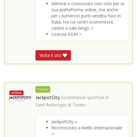
Admiral è conosciuto non solo per la
sua piattaforma online, ma anche
per i numerosi punti vendita fisici in
Italia, tra cui centri scommesse,
casinò e sale bingo ✓
Licenza ADM ✓
Visita il sito
Premio
online
JackpotCity
Scommesse sportive in
Sant’Ambrogio di Torino
JackpotCity »
Riconosciuto a livello internazionale:
✓