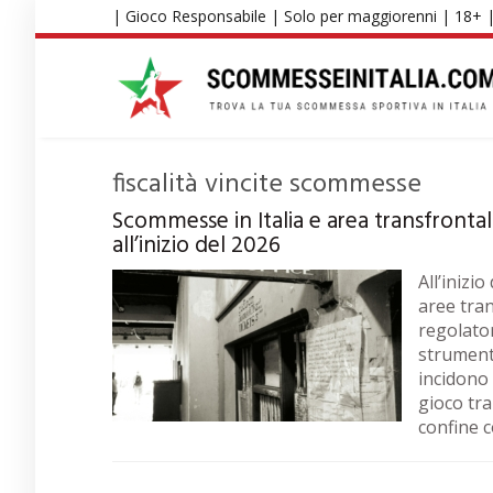
Skip
| Gioco Responsabile | Solo per maggiorenni | 18+ 
to
main
content
fiscalità vincite scommesse
Scommesse in Italia e area transfrontal
all’inizio del 2026
All’inizi
aree tran
regolato
strumenti
incidono s
gioco tra
confine 