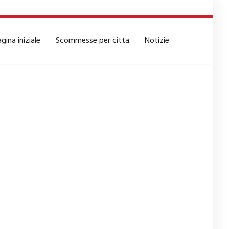
gina iniziale
Scommesse per citta
Notizie