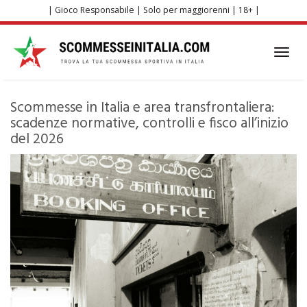
Skip
| Gioco Responsabile | Solo per maggiorenni | 18+ |
to
main
content
Toggl
navig
Scommesse in Italia e area transfrontaliera:
scadenze normative, controlli e fisco all’inizio
del 2026