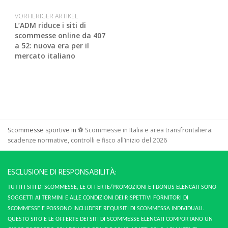
VORHERIGER ARTIKEL
L’ADM riduce i siti di
scommesse online da 407
a 52: nuova era per il
mercato italiano
Scommesse sportive in
⚽
Scommesse in Italia e area transfrontaliera:
scadenze normative, controlli e fisco all’inizio del 2026
ESCLUSIONE DI RESPONSABILITÀ:
TUTTI I SITI DI SCOMMESSE, LE OFFERTE/PROMOZIONI E I BONUS ELENCATI SONO
SOGGETTI AI TERMINI E ALLE CONDIZIONI DEI RISPETTIVI FORNITORI DI
SCOMMESSE E POSSONO INCLUDERE REQUISITI DI SCOMMESSA INDIVIDUALI.
QUESTO SITO E LE OFFERTE DEI SITI DI SCOMMESSE ELENCATI COMPORTANO UN