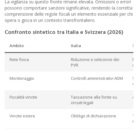
La vigilanza su questo fronte rimane elevata. Omissioni o errori
possono comportare sanzioni significative, rendendo la corretta
comprensione delle regole fiscali un elemento essenziale per chi
opera o gioca in un contesto transfrontaliero.
Confronto sintetico tra Italia e Svizzera (2026)
Ambito
Italia
Sv
Rete fisica
Riduzione e selezione dei
Ne
PVR
on
Monitoraggio
Controlli amministrativi ADM
St
co
Fiscalità vincite
Tassazione alla fonte su
Am
circuiti legali
Vincite estere
Obbligo di dichiarazione
Tr
Ca