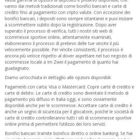
vanno dai metodi tradizionali come bonifici bancari e carte di
credito fino al pagamento con cripto valute. Con eccezione dei
bonifici bancari, i depositi sono sempre istantanei e puoi iniziare
a scommettere subito dopo la registrazione. Dopo aver
superato il processo di verifica, tutti i nostri siti web di
scommesse sportive online, attentamente esaminati,
elaboreranno il processo di prelievo delle tue vincite il più
velocemente possibile. Per vincite consistenti, il processo è
ancora più veloce rispetto al dover aspettare nel tuo negozio di
scommesse locale a Im Zwei il pagamento di quanto hai
guadagnato.
Diamo un’occhiata in dettaglio alle opzioni disponibili:
Pagamenti con carta: Visa o Mastercard. Copre carte di credito e
carte di debito. Le carte di credito sono diventate il metodo di
pagamento più diffuso in Italia oggi, e sono ovviamente
disponibili anche per le scommesse. Accettare carte di credito è
anche un segno di sicurezza per il giocatore, poiché le società di
carte di credito controlleranno tutti i siti di scommesse sportive
online prima di permettere l’utilizzo dei loro servizi.
Bonifici bancari: tramite bonifico diretto o online banking. Se hai