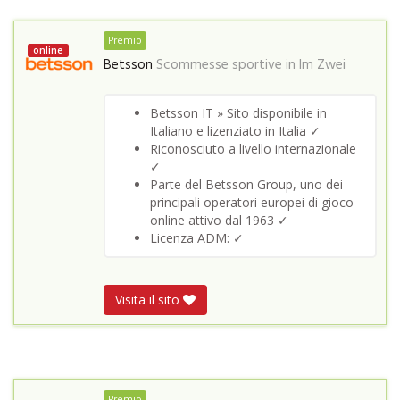
Premio
online
Betsson
Scommesse sportive in
Im Zwei
Betsson IT » Sito disponibile in
Italiano e lizenziato in Italia ✓
Riconosciuto a livello internazionale
✓
Parte del Betsson Group, uno dei
principali operatori europei di gioco
online attivo dal 1963 ✓
Licenza ADM: ✓
Visita il sito
Premio