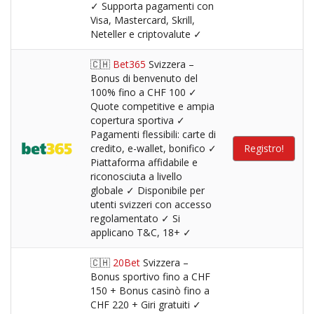
✓ Supporta pagamenti con
Visa, Mastercard, Skrill,
Neteller e criptovalute ✓
🇨🇭
Bet365
Svizzera –
Bonus di benvenuto del
100% fino a CHF 100 ✓
Quote competitive e ampia
copertura sportiva ✓
Pagamenti flessibili: carte di
credito, e-wallet, bonifico ✓
Registro!
Piattaforma affidabile e
riconosciuta a livello
globale ✓ Disponibile per
utenti svizzeri con accesso
regolamentato ✓ Si
applicano T&C, 18+ ✓
🇨🇭
20Bet
Svizzera –
Bonus sportivo fino a CHF
150 + Bonus casinò fino a
CHF 220 + Giri gratuiti ✓