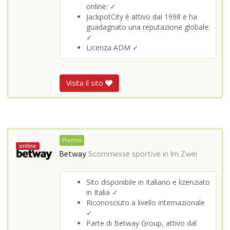
online: ✓
JackpotCity è attivo dal 1998 e ha
guadagnato una reputazione globale:
✓
Licenza ADM ✓
Visita il sito
Premio
online
Betway
Scommesse sportive in
Im Zwei
Sito disponibile in Italiano e lizenziato
in Italia ✓
Riconosciuto a livello internazionale
✓
Parte di Betway Group, attivo dal