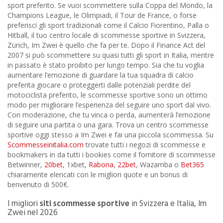
sport preferito. Se vuoi scommettere sulla Coppa del Mondo, la
Champions League, le Olimpiadi, il Tour de France, o forse
preferisci gli sport tradizionali come il Calcio Fiorentino, Palla o
Hitball, il tuo centro locale di scommesse sportive in Svizzera,
Zürich, Im Zwei è quello che fa per te. Dopo il Finance Act del
2007 si può scommettere su quasi tutti gli sport in Italia, mentre
in passato è stato proibito per lungo tempo. Sia che tu voglia
aumentare l’emozione di guardare la tua squadra di calcio
preferita giocare o proteggerti dalle potenziali perdite del
motociclista preferito, le scommesse sportive sono un ottimo
modo per migliorare l’esperienza del seguire uno sport dal vivo.
Con moderazione, che tu vinca o perda, aumenterà l’emozione
di seguire una partita o una gara. Trova un centro scommesse
sportive oggi stesso a Im Zwei e fai una piccola scommessa. Su
Scommesseinitalia.com
trovate tutti i negozi di scommesse e
bookmakers in da tutti i bookies come il fornitore di scommesse
Betwinner,
20bet
, 1xbet,
Rabona
,
22bet
, Wazamba o
Bet365
chiaramente elencati con le migliori quote e un bonus di
benvenuto di 500€.
I migliori
siti scommesse sportive
in Svizzera e Italia, Im
Zwei nel 2026