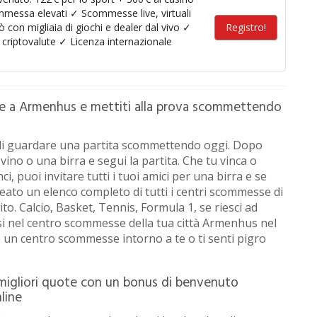
mmessa elevati ✓ Scommesse live, virtuali
con migliaia di giochi e dealer dal vivo ✓
Registro!
e criptovalute ✓ Licenza internazionale
sse a Armenhus e mettiti alla prova scommettendo
e di guardare una partita scommettendo oggi. Dopo
 vino o una birra e segui la partita. Che tu vinca o
nci, puoi invitare tutti i tuoi amici per una birra e se
reato un elenco completo di tutti i centri scommesse di
to. Calcio, Basket, Tennis, Formula 1, se riesci ad
si nel centro scommesse della tua città Armenhus nel
 un centro scommesse intorno a te o ti senti pigro
e migliori quote con un bonus di benvenuto
line