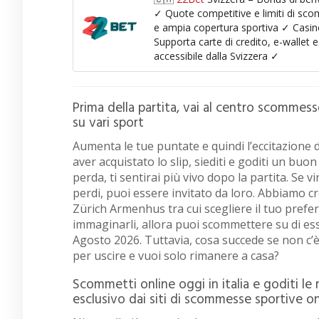
✓ Quote competitive e limiti di sco
e ampia copertura sportiva ✓ Casinò 
Supporta carte di credito, e-wallet 
accessibile dalla Svizzera ✓
Prima della partita, vai al centro scomme
su vari sport
Aumenta le tue puntate e quindi l’eccitazion
aver acquistato lo slip, siediti e goditi un buon
perda, ti sentirai più vivo dopo la partita. Se vi
perdi, puoi essere invitato da loro. Abbiamo c
Zürich Armenhus tra cui scegliere il tuo preferi
immaginarli, allora puoi scommettere su di es
Agosto 2026. Tuttavia, cosa succede se non c’è
per uscire e vuoi solo rimanere a casa?
Scommetti online oggi in italia e goditi l
esclusivo dai siti di scommesse sportive on