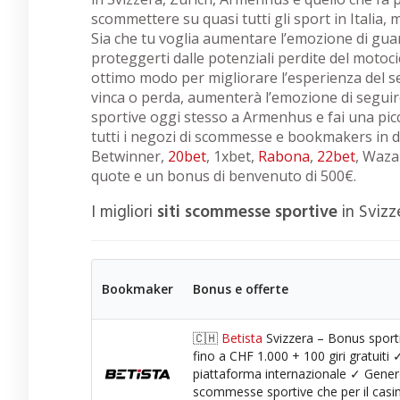
scommettere su quasi tutti gli sport in Italia,
Sia che tu voglia aumentare l’emozione di guar
proteggerti dalle potenziali perdite del motoc
ottimo modo per migliorare l’esperienza del s
vinca o perda, aumenterà l’emozione di segui
sportive oggi stesso a Armenhus e fai una pi
tutti i negozi di scommesse e bookmakers in d
Betwinner,
20bet
, 1xbet,
Rabona
,
22bet
, Waz
quote e un bonus di benvenuto di 500€.
I migliori
siti scommesse sportive
in Svizz
Bookmaker
Bonus e offerte
🇨🇭
Betista
Svizzera – Bonus sport
fino a CHF 1.000 + 100 giri gratuiti 
piattaforma internazionale ✓ Genero
scommesse sportive che per il casi