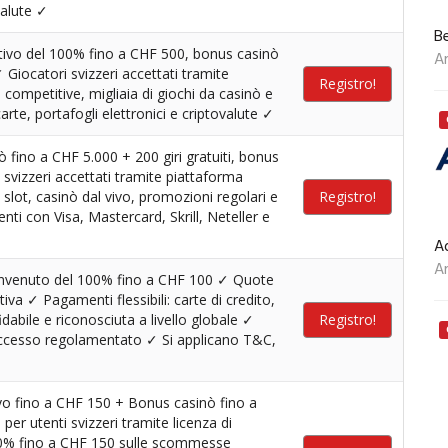
valute ✓
B
ivo del 100% fino a CHF 500, bonus casinò
A
✓ Giocatori svizzeri accettati tramite
Registro!
competitive, migliaia di giochi da casinò e
e, portafogli elettronici e criptovalute ✓
 fino a CHF 5.000 + 200 giri gratuiti, bonus
svizzeri accettati tramite piattaforma
slot, casinò dal vivo, promozioni regolari e
Registro!
 con Visa, Mastercard, Skrill, Neteller e
A
A
envenuto del 100% fino a CHF 100 ✓ Quote
va ✓ Pagamenti flessibili: carte di credito,
dabile e riconosciuta a livello globale ✓
Registro!
 accesso regolamentato ✓ Si applicano T&C,
vo fino a CHF 150 + Bonus casinò fino a
per utenti svizzeri tramite licenza di
0% fino a CHF 150 sulle scommesse