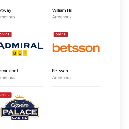
etway
William Hill
rmenhus
Armenhus
online
online
dmiral.bet
Betsson
rmenhus
Armenhus
online