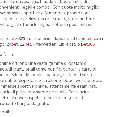
amente da casa tua. I moderni bookmaker di
nvenienti, legali e comodi. Con quote molto migliori
e di scommesse sportive a Armenhus, promozioni
deposito e prelievo sicuri e rapidi, scommettere
iti oggi e ottieni le migliori offerte possibili per
 fino al 200% sui tuoi primi depositi ad esempio con i
igo,
20bet
,
22bet
, Interwetten, Librebet, o
Bet365
.
 facile
nline offrono una vasta gamma di opzioni di
metodi tradizionali come bonifici bancari e carte di
n eccezione dei bonifici bancari, i depositi sono
re subito dopo la registrazione. Dopo aver superato il
i scommesse sportive online, attentamente esaminati,
incite il più velocemente possibile. Per vincite
spetto al dover aspettare nel tuo negozio di
i quanto hai guadagnato.
onibili: