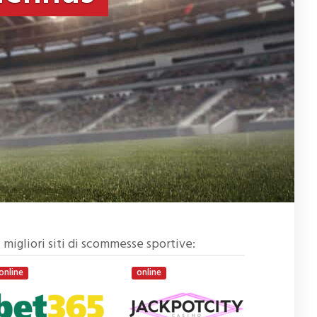
I migliori siti di scommesse sportive:
online
online