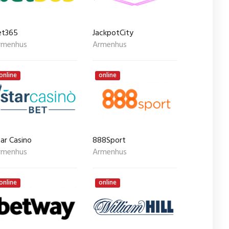
et365
JackpotCity
rmenhus
Armenhus
online
online
ar Casino
888Sport
rmenhus
Armenhus
online
online