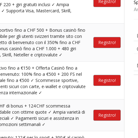
Registro!
Sp
 220 + giri gratuiti inclusi ✓ Ampia
A
t ✓ Supporta Visa, Mastercard, Skrill,
ortivo fino a CHF 500 + Bonus casinò fino
ile per gli utenti svizzeri tramite sito con
tto di benvenuto con il 350% fino a CHF
Registro!
us casinò fino a CHF 1.000 + 480 giri
 Skrill, Neteller e criptovalute ✓
ivo fino a €150 + Offerta Casinò fino a
 benvenuto: 100% fino a €500 + 200 FS nel
ale fino a €500 ✓ Scommesse sportive,
Registro!
enti sicuri con carte, e-wallet e criptovalute
cenza internazionale ✓
 CHF di bonus + 124 CHF scommessa
idabile con ottime quote ✓ Ampia varietà di
Registro!
ciali ✓ Pagamenti sicuri e assistenza in
romozioni settimanali ✓
enuto: 122 € per lo sport + 300 € al casinò