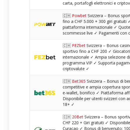
carta, portafogli elettronici e cripto
🇨🇭
Powbet
Svizzera – Bonus sport
fino a CHF 5.000 + 300 giri gratuiti 
piattaforma internazionale ✓ Quote 
scommesse live ✓ Pagamenti con cart
🇨🇭
FEZbet
Svizzera – Bonus casinò
sportivo fino a CHF 200 ✓ Giocatori 
internazionale ✓ Ampia selezione di 
programma VIP ✓ Supporta pagamenti
criptovalute ✓
🇨🇭
Bet365
Svizzera – Bonus di b
competitive e ampia copertura sporti
e-wallet, bonifico ✓ Piattaforma affi
Disponibile per utenti svizzeri con
18+ ✓
🇨🇭
20Bet
Svizzera – Bonus sporti
CHF 220 + Giri gratuiti ✓ Disponibile 
Curaçao ✓ Bonus di benvenuto: 10