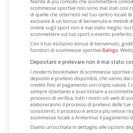
Niente di più comodo che scommettere comod
scommesse sportive non sono mai stati così co
di quelle che otterresti nel tuo centro local
esclusive & un bonus di benvenuto e metodi di 
online sugli sport non è mai stato meglio. Iscriv
scommettere sul tuo sport o evento preferito.
Con il tuo esclusivo bonus di benvenuto, goditi
fornitori di scommesse sportive
Bahigo
. Wett
Depositare e prelevare non è mai stato così
I moderni bookmaker di scommesse sportive o
deposito e prelievo disponibili, che vanno dai 
credito fino al pagamento con cripto valute. Co
sempre istantanei e puoi iniziare a scommette
processo di verifica, tutti i nostri siti web d
elaboreranno il processo di prelievo delle tue v
consistenti, il processo è ancora più veloce ri
scommesse locale a Armenhus il pagamento d
Diamo un’occhiata in dettaglio alle opzioni disp