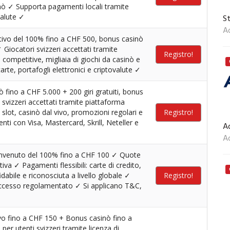
nò ✓ Supporta pagamenti locali tramite
valute ✓
St
A
ivo del 100% fino a CHF 500, bonus casinò
✓ Giocatori svizzeri accettati tramite
Registro!
competitive, migliaia di giochi da casinò e
e, portafogli elettronici e criptovalute ✓
 fino a CHF 5.000 + 200 giri gratuiti, bonus
svizzeri accettati tramite piattaforma
slot, casinò dal vivo, promozioni regolari e
Registro!
 con Visa, Mastercard, Skrill, Neteller e
A
A
envenuto del 100% fino a CHF 100 ✓ Quote
va ✓ Pagamenti flessibili: carte di credito,
dabile e riconosciuta a livello globale ✓
Registro!
 accesso regolamentato ✓ Si applicano T&C,
vo fino a CHF 150 + Bonus casinò fino a
per utenti svizzeri tramite licenza di