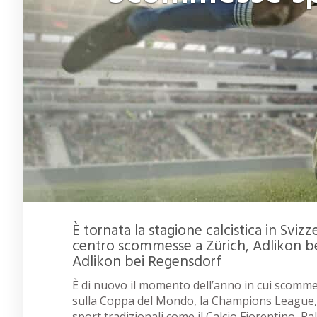
È tornata la stagione calcistica in Svizz
centro scommesse a Zürich, Adlikon b
Adlikon bei Regensdorf
È di nuovo il momento dell’anno in cui scomme
sulla Coppa del Mondo, la Champions League, le
sport tradizionali come il Calcio Fiorentino, Pa