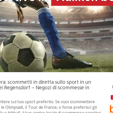
era: scommetti in diretta sullo sport in un
ei Regensdorf – Negozi di scommesse in
ttere sul tuo sport preferito. Se vuoi scommettere
 Olimpiadi, il Tour de France, o forse preferisci gli
lla o Hitball, il tuo centro locale di scommesse sportive