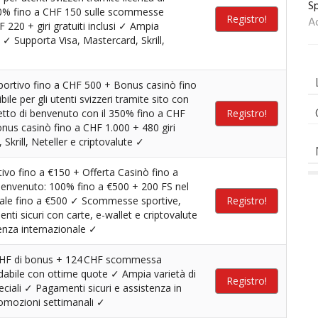
Sp
0% fino a CHF 150 sulle scommesse
Registro!
A
 220 + giri gratuiti inclusi ✓ Ampia
t ✓ Supporta Visa, Mastercard, Skrill,
ortivo fino a CHF 500 + Bonus casinò fino
ile per gli utenti svizzeri tramite sito con
tto di benvenuto con il 350% fino a CHF
Registro!
us casinò fino a CHF 1.000 + 480 giri
 Skrill, Neteller e criptovalute ✓
ivo fino a €150 + Offerta Casinò fino a
 benvenuto: 100% fino a €500 + 200 FS nel
ale fino a €500 ✓ Scommesse sportive,
Registro!
enti sicuri con carte, e-wallet e criptovalute
cenza internazionale ✓
 CHF di bonus + 124 CHF scommessa
idabile con ottime quote ✓ Ampia varietà di
Registro!
ciali ✓ Pagamenti sicuri e assistenza in
romozioni settimanali ✓