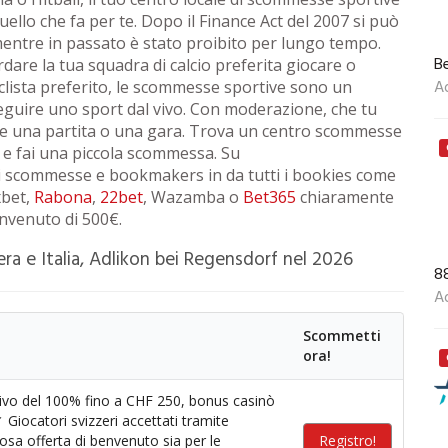
uello che fa per te. Dopo il Finance Act del 2007 si può
 mentre in passato è stato proibito per lungo tempo.
B
dare la tua squadra di calcio preferita giocare o
A
iclista preferito, le scommesse sportive sono un
eguire uno sport dal vivo. Con moderazione, che tu
re una partita o una gara. Trova un centro scommesse
 e fai una piccola scommessa. Su
 di scommesse e bookmakers in da tutti i bookies come
xbet,
Rabona
,
22bet
, Wazamba o
Bet365
chiaramente
envenuto di 500€.
era e Italia, Adlikon bei Regensdorf nel 2026
8
A
Scommetti
ora!
ivo del 100% fino a CHF 250, bonus casinò
✓ Giocatori svizzeri accettati tramite
sa offerta di benvenuto sia per le
Registro!