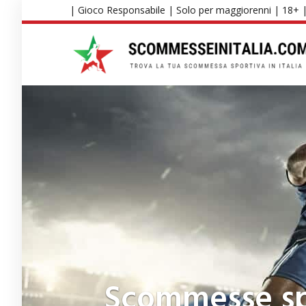
Skip
| Gioco Responsabile | Solo per maggiorenni | 18+ 
to
main
content
Scommesse sp