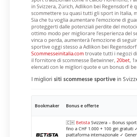
in Svizzera, Zürich, Adlikon bei Regensdorf è q
scommettere su quasi tutti gli sport in Italia,
Sia che tu voglia aumentare l’emozione di guar
proteggerti dalle potenziali perdite del motoc
ottimo modo per migliorare l’esperienza del s
vinca o perda, aumenterà l’emozione di segui
sportive oggi stesso a Adlikon bei Regensdorf
Scommesseinitalia.com
trovate tutti i negozi
il fornitore di scommesse Betwinner,
20bet
, 1
elencati con le migliori quote e un bonus di b
I migliori
siti scommesse sportive
in Svizz
Bookmaker
Bonus e offerte
🇨🇭
Betista
Svizzera – Bonus sport
fino a CHF 1.000 + 100 giri gratuiti 
piattaforma internazionale ✓ Genero