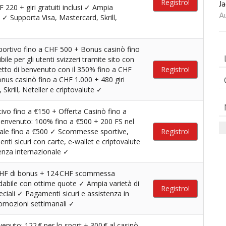
Registro!
J
 220 + giri gratuiti inclusi ✓ Ampia
A
t ✓ Supporta Visa, Mastercard, Skrill,
ortivo fino a CHF 500 + Bonus casinò fino
ile per gli utenti svizzeri tramite sito con
tto di benvenuto con il 350% fino a CHF
Registro!
us casinò fino a CHF 1.000 + 480 giri
 Skrill, Neteller e criptovalute ✓
ivo fino a €150 + Offerta Casinò fino a
 benvenuto: 100% fino a €500 + 200 FS nel
ale fino a €500 ✓ Scommesse sportive,
Registro!
enti sicuri con carte, e-wallet e criptovalute
cenza internazionale ✓
 CHF di bonus + 124 CHF scommessa
idabile con ottime quote ✓ Ampia varietà di
Registro!
ciali ✓ Pagamenti sicuri e assistenza in
romozioni settimanali ✓
enuto: 122 € per lo sport + 300 € al casinò