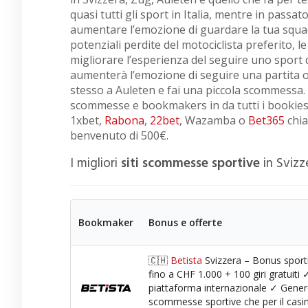
quasi tutti gli sport in Italia, mentre in passa
aumentare l’emozione di guardare la tua squadr
potenziali perdite del motociclista preferito
migliorare l’esperienza del seguire uno sport 
aumenterà l’emozione di seguire una partita 
stesso a Auleten e fai una piccola scommessa.
scommesse e bookmakers in da tutti i bookies
1xbet,
Rabona
,
22bet
, Wazamba o
Bet365
chia
benvenuto di 500€.
I migliori
siti scommesse sportive
in Svizz
Bookmaker
Bonus e offerte
🇨🇭
Betista
Svizzera – Bonus sport
fino a CHF 1.000 + 100 giri gratuiti 
piattaforma internazionale ✓ Genero
scommesse sportive che per il casi