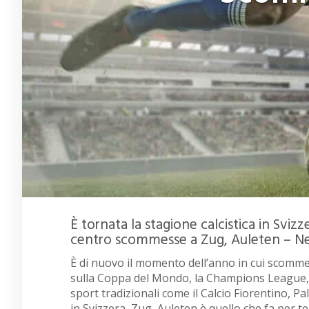
È tornata la stagione calcistica in Svizz
centro scommesse a Zug, Auleten – Ne
È di nuovo il momento dell’anno in cui scomme
sulla Coppa del Mondo, la Champions League, le
sport tradizionali come il Calcio Fiorentino, Pa
in Svizzera, Zug, Auleten è quello che fa per t