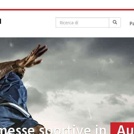
|
Pa
esse sportive in
Au