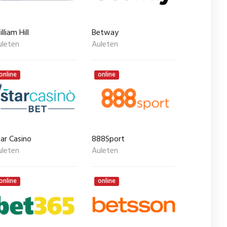
lliam Hill
Betway
uleten
Auleten
online
online
ar Casino
888Sport
uleten
Auleten
online
online