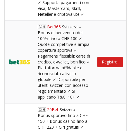
✓ Supporta pagamenti con
Visa, Mastercard, Skrill,
Neteller e criptovalute ✓
🇨🇭
Bet365
Svizzera –
Bonus di benvenuto del
100% fino a CHF 100 ✓
Quote competitive e ampia
copertura sportiva ✓
Pagamenti flessibili: carte di
credito, e-wallet, bonifico ✓
Registro!
Piattaforma affidabile e
riconosciuta a livello
globale ✓ Disponibile per
utenti svizzeri con accesso
regolamentato ✓ Si
applicano T&C, 18+ ✓
🇨🇭
20Bet
Svizzera –
Bonus sportivo fino a CHF
150 + Bonus casinò fino a
CHF 220 + Giri gratuiti ✓