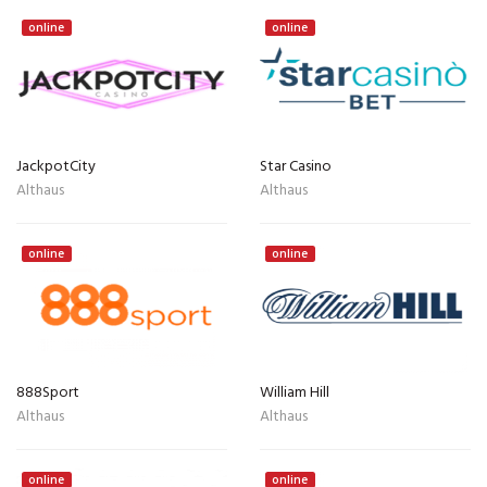
online
online
JackpotCity
Star Casino
Althaus
Althaus
online
online
888Sport
William Hill
Althaus
Althaus
online
online