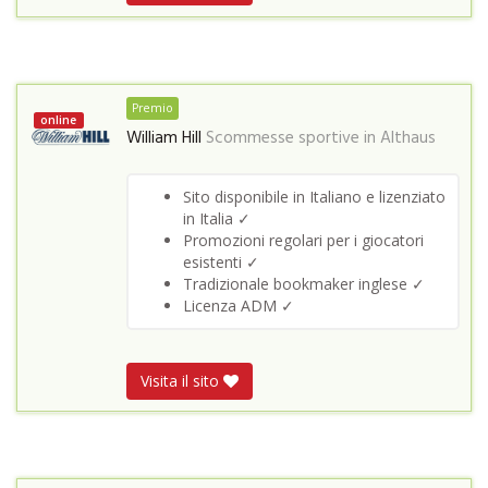
Premio
online
William Hill
Scommesse sportive in
Althaus
Sito disponibile in Italiano e lizenziato
in Italia ✓
Promozioni regolari per i giocatori
esistenti ✓
Tradizionale bookmaker inglese ✓
Licenza ADM ✓
Visita il sito