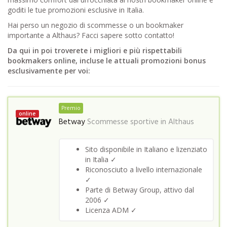
goditi le tue promozioni esclusive in Italia.
Hai perso un negozio di scommesse o un bookmaker
importante a Althaus? Facci sapere sotto contatto!
Da qui in poi troverete i migliori e più rispettabili
bookmakers online, incluse le attuali promozioni bonus
esclusivamente per voi:
Premio
online
Betway
Scommesse sportive in
Althaus
Sito disponibile in Italiano e lizenziato
in Italia ✓
Riconosciuto a livello internazionale
✓
Parte di Betway Group, attivo dal
2006 ✓
Licenza ADM ✓