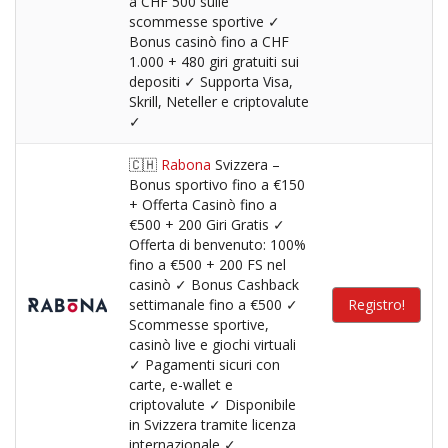
a CHF 500 sulle
scommesse sportive ✓
Bonus casinò fino a CHF
1.000 + 480 giri gratuiti sui
depositi ✓ Supporta Visa,
Skrill, Neteller e criptovalute
✓
🇨🇭
Rabona
Svizzera –
Bonus sportivo fino a €150
+ Offerta Casinò fino a
€500 + 200 Giri Gratis ✓
Offerta di benvenuto: 100%
fino a €500 + 200 FS nel
casinò ✓ Bonus Cashback
settimanale fino a €500 ✓
Registro!
Scommesse sportive,
casinò live e giochi virtuali
✓ Pagamenti sicuri con
carte, e-wallet e
criptovalute ✓ Disponibile
in Svizzera tramite licenza
internazionale ✓