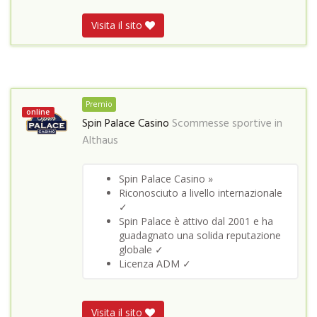
Visita il sito
Premio
online
Spin Palace Casino
Scommesse sportive in
Althaus
Spin Palace Casino »
Riconosciuto a livello internazionale
✓
Spin Palace è attivo dal 2001 e ha
guadagnato una solida reputazione
globale ✓
Licenza ADM ✓
Visita il sito