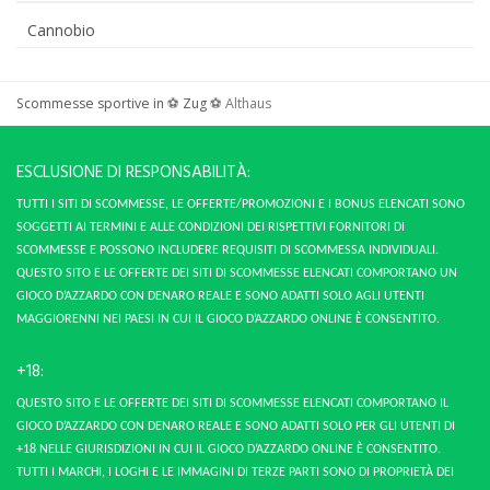
Cannobio
Scommesse sportive in
⚽
Zug
⚽
Althaus
ESCLUSIONE DI RESPONSABILITÀ:
TUTTI I SITI DI SCOMMESSE, LE OFFERTE/PROMOZIONI E I BONUS ELENCATI SONO
SOGGETTI AI TERMINI E ALLE CONDIZIONI DEI RISPETTIVI FORNITORI DI
SCOMMESSE E POSSONO INCLUDERE REQUISITI DI SCOMMESSA INDIVIDUALI.
QUESTO SITO E LE OFFERTE DEI SITI DI SCOMMESSE ELENCATI COMPORTANO UN
GIOCO D’AZZARDO CON DENARO REALE E SONO ADATTI SOLO AGLI UTENTI
MAGGIORENNI NEI PAESI IN CUI IL GIOCO D’AZZARDO ONLINE È CONSENTITO.
+18:
QUESTO SITO E LE OFFERTE DEI SITI DI SCOMMESSE ELENCATI COMPORTANO IL
GIOCO D’AZZARDO CON DENARO REALE E SONO ADATTI SOLO PER GLI UTENTI DI
+18 NELLE GIURISDIZIONI IN CUI IL GIOCO D’AZZARDO ONLINE È CONSENTITO.
TUTTI I MARCHI, I LOGHI E LE IMMAGINI DI TERZE PARTI SONO DI PROPRIETÀ DEI