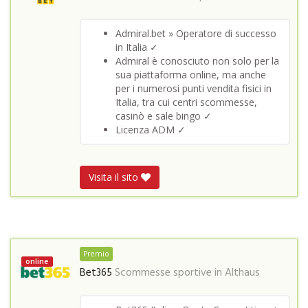
Admiral.bet » Operatore di successo
in Italia ✓
Admiral è conosciuto non solo per la
sua piattaforma online, ma anche
per i numerosi punti vendita fisici in
Italia, tra cui centri scommesse,
casinò e sale bingo ✓
Licenza ADM ✓
Visita il sito
Premio
online
Bet365
Scommesse sportive in
Althaus