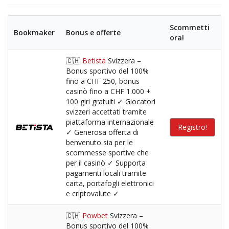
Scommetti
Bookmaker
Bonus e offerte
ora!
🇨🇭
Betista
Svizzera –
Bonus sportivo del 100%
fino a CHF 250, bonus
casinò fino a CHF 1.000 +
100 giri gratuiti ✓ Giocatori
svizzeri accettati tramite
piattaforma internazionale
Registro!
✓ Generosa offerta di
benvenuto sia per le
scommesse sportive che
per il casinò ✓ Supporta
pagamenti locali tramite
carta, portafogli elettronici
e criptovalute ✓
🇨🇭
Powbet
Svizzera –
Bonus sportivo del 100%