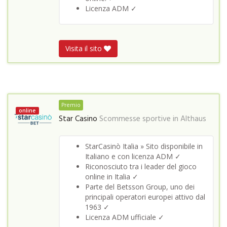
Licenza ADM ✓
Visita il sito
Premio
online
Star Casino
Scommesse sportive in
Althaus
StarCasinò Italia » Sito disponibile in
Italiano e con licenza ADM ✓
Riconosciuto tra i leader del gioco
online in Italia ✓
Parte del Betsson Group, uno dei
principali operatori europei attivo dal
1963 ✓
Licenza ADM ufficiale ✓