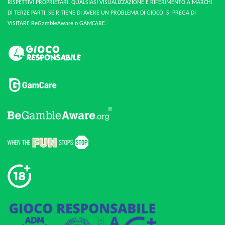
RISPETTIVI PROPRIETARI. QUALSIASI VISUALIZZAZIONE E RIFERIMENTO A MARCHI
DI TERZE PARTI. SE RITIENE DI AVERE UN PROBLEMA DI GIOCO, SI PREGA DI
VISITARE BeGambleAware o GAMCARE.