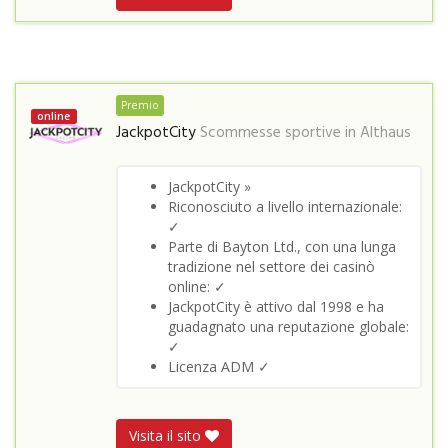
Premio
online
JackpotCity
Scommesse sportive in
Althaus
JackpotCity »
Riconosciuto a livello internazionale:
✓
Parte di Bayton Ltd., con una lunga
tradizione nel settore dei casinò
online: ✓
JackpotCity è attivo dal 1998 e ha
guadagnato una reputazione globale:
✓
Licenza ADM ✓
Visita il sito