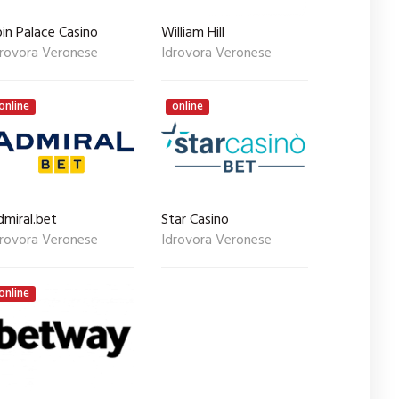
in Palace Casino
William Hill
drovora Veronese
Idrovora Veronese
online
online
dmiral.bet
Star Casino
drovora Veronese
Idrovora Veronese
online