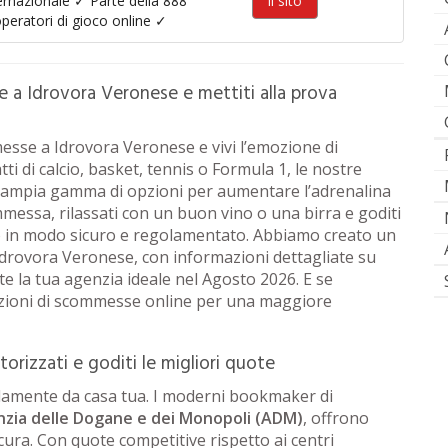
ternazionale ✓ Parte della 888
il sito
operatori di gioco online ✓
e a Idrovora Veronese e mettiti alla prova
messe a Idrovora Veronese e vivi l’emozione di
tti di calcio, basket, tennis o Formula 1, le nostre
’ampia gamma di opzioni per aumentare l’adrenalina
mmessa, rilassati con un buon vino o una birra e goditi
o in modo sicuro e regolamentato. Abbiamo creato un
Idrovora Veronese, con informazioni dettagliate su
ente la tua agenzia ideale nel Agosto 2026. E se
opzioni di scommesse online per una maggiore
torizzati e goditi le migliori quote
amente da casa tua. I moderni bookmaker di
zia delle Dogane e dei Monopoli (ADM)
, offrono
ura. Con quote competitive rispetto ai centri