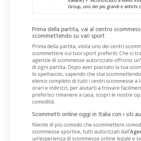
italiane) ✓ Riconosciuto a livello in
Group, uno dei più grandi e antichi 
Prima della partita, vai al centro scommess
scommettendo su vari sport
Prima della partita, visita uno dei centri scom
scommettere sui tuoi sport preferiti. Che si tra
agenzie di scommesse autorizzate offrono un
di ogni partita. Dopo aver piazzato la tua sco
lo spettacolo, sapendo che stai scommettend
elenco completo di tutti i centri scommesse a 
orari e indirizzi, per aiutarti a trovare facilm
preferisci rimanere a casa, scopri le nostre 
comodità.
Scommetti online oggi in Italia con i siti au
Niente di più comodo che scommettere comod
scommesse sportive, tutti autorizzati dall’
Agen
un’esperienza di scommesse online legale e sic