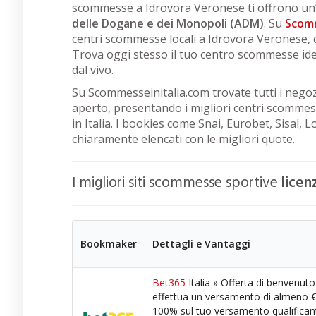
scommesse a Idrovora Veronese ti offrono un’e
delle Dogane e dei Monopoli (ADM)
. Su
Scomm
centri scommesse locali a Idrovora Veronese, con
Trova oggi stesso il tuo centro scommesse ide
dal vivo.
Su Scommesseinitalia.com trovate tutti i neg
aperto, presentando i migliori centri scommess
in Italia. I bookies come Snai, Eurobet, Sisal, 
chiaramente elencati con le migliori quote.
I migliori siti scommesse sportive
licen
Bookmaker
Dettagli e Vantaggi
Bet365
Italia » Offerta di benvenuto 
effettua un versamento di almeno €
100% sul tuo versamento qualifican