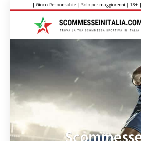
Skip
| Gioco Responsabile | Solo per maggiorenni | 18+ 
to
main
content
Scommesse 