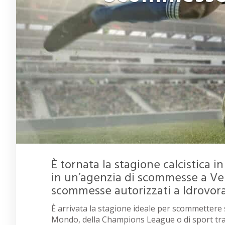
È tornata la stagione calcistica in
in un’agenzia di scommesse a Ve
scommesse autorizzati a Idrovor
È arrivata la stagione ideale per scommettere s
Mondo, della Champions League o di sport tradi