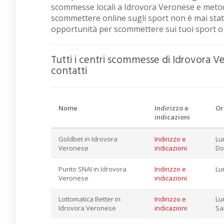
scommesse locali a Idrovora Veronese e metodi d
scommettere online sugli sport non è mai stato c
opportunità per scommettere sui tuoi sport o e
Tutti i centri scommesse di Idrovora Ver
contatti
Nome
Indirizzo e
Or
indicazioni
Goldbet in Idrovora
Indirizzo e
Lu
Veronese
indicazioni
Do
Punto SNAI in Idrovora
Indirizzo e
Lu
Veronese
indicazioni
Lottomatica Better in
Indirizzo e
Lu
Idrovora Veronese
indicazioni
Sa