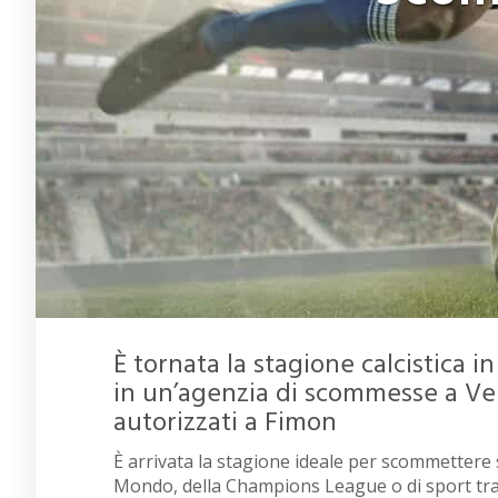
È tornata la stagione calcistica in
in un’agenzia di scommesse a V
autorizzati a Fimon
È arrivata la stagione ideale per scommettere s
Mondo, della Champions League o di sport tradi