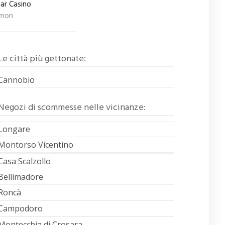
ar Casino
imon
Le città più gettonate:
Cannobio
Negozi di scommesse nelle vicinanze:
Longare
Montorso Vicentino
Casa Scalzollo
Bellimadore
Roncà
Campodoro
Montecchia di Crosara