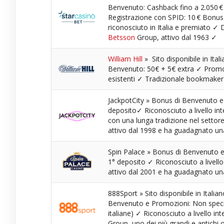
Benvenuto: Cashback fino a 2.050 € 
Registrazione con SPID: 10 € Bonu
riconosciuto in Italia e premiato ✓ D
Betsson
Group, attivo dal 1963 ✓
William Hill
» Sito disponibile in Ital
Benvenuto: 50€ + 5€ extra ✓ Promozi
esistenti ✓ Tradizionale bookmaker
JackpotCity » Bonus di Benvenuto e
deposito✓ Riconosciuto a livello int
con una lunga tradizione nel settore
attivo dal 1998 e ha guadagnato un
Spin Palace » Bonus di Benvenuto e
1° deposito ✓ Riconosciuto a livell
attivo dal 2001 e ha guadagnato un
888Sport » Sito disponibile in Italian
Benvenuto e Promozioni: Non specif
italiane) ✓ Riconosciuto a livello in
Group, uno dei più grandi e antichi 