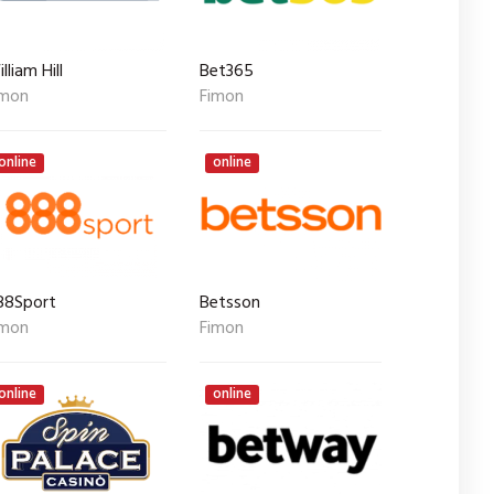
lliam Hill
Bet365
imon
Fimon
online
online
88Sport
Betsson
imon
Fimon
online
online