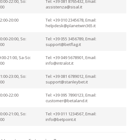
0:00-22:00, So:
Tel: +39 081 8765432, Email:
:00
assistenza@sisal.it
2:00-20:00
Tel: +39 010 2345678, Email:
helpdesk@planetwin365.it
0:00-20:00, So:
Tel: +39 055 3456789, Email:
:00
support@betflag.it
9:00-21:00, Sa-So:
Tel: +39 049 5678901, Email:
:00
info@intralot.it
1:00-23:00, So:
Tel: +39 081 6789012, Email:
:00
support@stanleybet.it
0:00-22:00
Tel: +39 095 7890123, Email:
customer@betaland.it
0:00-21:00, So:
Tel: +39 011 1234567, Email:
:00
info@betpoint.it