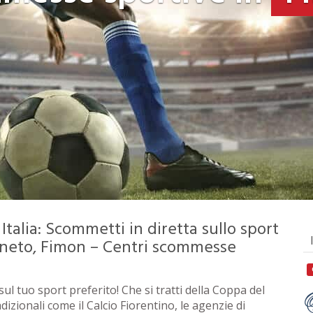
 Italia: Scommetti in diretta sullo sport
eneto, Fimon – Centri scommesse
ul tuo sport preferito! Che si tratti della Coppa del
zionali come il Calcio Fiorentino, le agenzie di