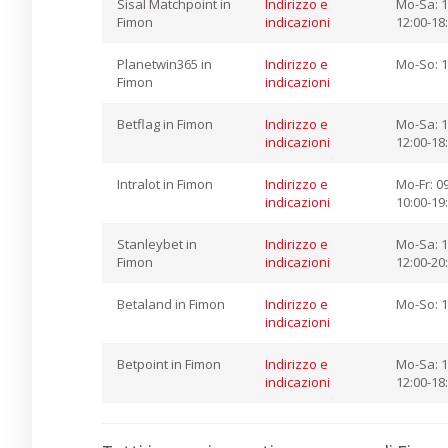
Sisal Matchpoint in
Indirizzo e
Mo-Sa: 1
Fimon
indicazioni
12:00-18
Planetwin365 in
Indirizzo e
Mo-So: 1
Fimon
indicazioni
Betflag in Fimon
Indirizzo e
Mo-Sa: 1
indicazioni
12:00-18
Intralot in Fimon
Indirizzo e
Mo-Fr: 0
indicazioni
10:00-19
Stanleybet in
Indirizzo e
Mo-Sa: 1
Fimon
indicazioni
12:00-20
Betaland in Fimon
Indirizzo e
Mo-So: 1
indicazioni
Betpoint in Fimon
Indirizzo e
Mo-Sa: 1
indicazioni
12:00-18