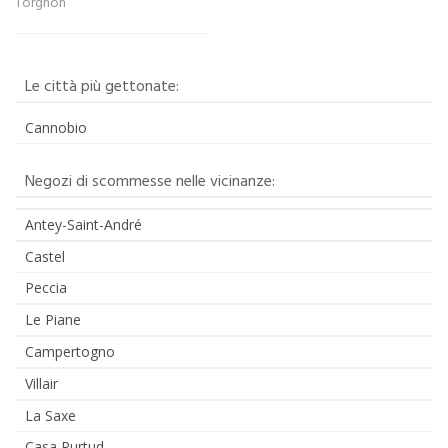
Torgnon
Le città più gettonate:
Cannobio
Negozi di scommesse nelle vicinanze:
Antey-Saint-André
Castel
Peccia
Le Piane
Campertogno
Villair
La Saxe
Casa Purtud