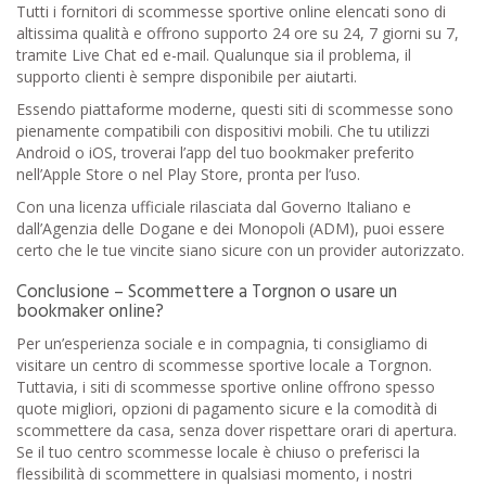
Tutti i fornitori di scommesse sportive online elencati sono di
altissima qualità e offrono supporto 24 ore su 24, 7 giorni su 7,
tramite Live Chat ed e-mail. Qualunque sia il problema, il
supporto clienti è sempre disponibile per aiutarti.
Essendo piattaforme moderne, questi siti di scommesse sono
pienamente compatibili con dispositivi mobili. Che tu utilizzi
Android o iOS, troverai l’app del tuo bookmaker preferito
nell’Apple Store o nel Play Store, pronta per l’uso.
Con una licenza ufficiale rilasciata dal Governo Italiano e
dall’Agenzia delle Dogane e dei Monopoli (ADM), puoi essere
certo che le tue vincite siano sicure con un provider autorizzato.
Conclusione – Scommettere a Torgnon o usare un
bookmaker online?
Per un’esperienza sociale e in compagnia, ti consigliamo di
visitare un centro di scommesse sportive locale a Torgnon.
Tuttavia, i siti di scommesse sportive online offrono spesso
quote migliori, opzioni di pagamento sicure e la comodità di
scommettere da casa, senza dover rispettare orari di apertura.
Se il tuo centro scommesse locale è chiuso o preferisci la
flessibilità di scommettere in qualsiasi momento, i nostri