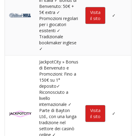
in Italia ✓ Bonus di
Benvenuto: 50€ +
5€ extra ✓
Visita
✓
Promozioni regolari
il sito
per i giocatori
esistenti ✓
Tradizionale
bookmaker inglese
✓
JackpotCity » Bonus
di Benvenuto e
Promozioni: Fino a
150€ su 1°
deposito✓
Riconosciuto a
livello
internazionale ✓
Parte di Bayton
Visita
✓
Ltd., con una lunga
il sito
tradizione nel
settore dei casinò
online ✓