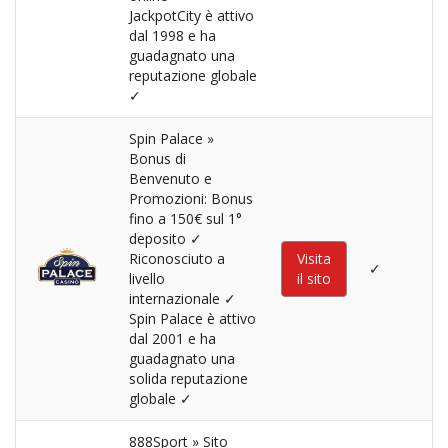
JackpotCity è attivo
dal 1998 e ha
guadagnato una
reputazione globale
✓
Spin Palace »
Bonus di
Benvenuto e
Promozioni: Bonus
fino a 150€ sul 1°
deposito ✓
Riconosciuto a
Visita
✓
livello
il sito
internazionale ✓
Spin Palace è attivo
dal 2001 e ha
guadagnato una
solida reputazione
globale ✓
888Sport » Sito