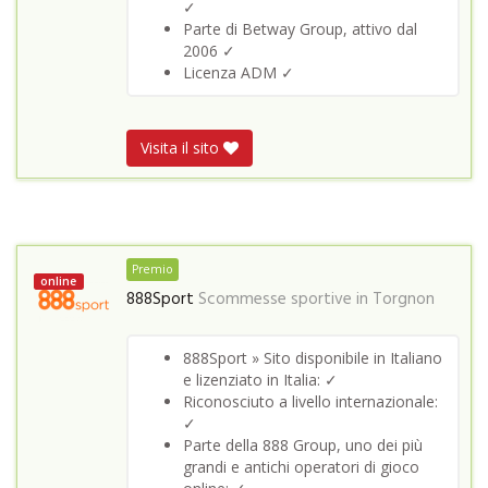
✓
Parte di Betway Group, attivo dal
2006 ✓
Licenza ADM ✓
Visita il sito
Premio
online
888Sport
Scommesse sportive in
Torgnon
888Sport » Sito disponibile in Italiano
e lizenziato in Italia: ✓
Riconosciuto a livello internazionale:
✓
Parte della 888 Group, uno dei più
grandi e antichi operatori di gioco