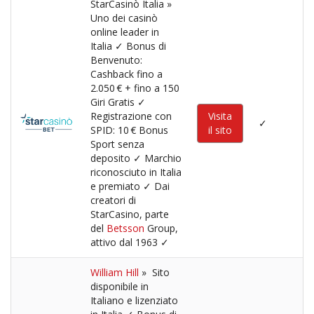
StarCasinò Italia »
Uno dei casinò
online leader in
Italia ✓ Bonus di
Benvenuto:
Cashback fino a
2.050 € + fino a 150
Giri Gratis ✓
Registrazione con
Visita
✓
SPID: 10 € Bonus
il sito
Sport senza
deposito ✓ Marchio
riconosciuto in Italia
e premiato ✓ Dai
creatori di
StarCasino, parte
del
Betsson
Group,
attivo dal 1963 ✓
William Hill
» Sito
disponibile in
Italiano e lizenziato