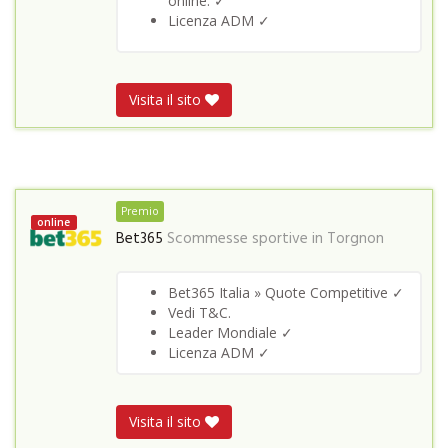
online: ✓
Licenza ADM ✓
Visita il sito
Premio
online
Bet365
Scommesse sportive in
Torgnon
Bet365 Italia » Quote Competitive ✓
Vedi T&C.
Leader Mondiale ✓
Licenza ADM ✓
Visita il sito