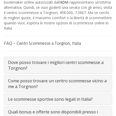
bookmaker online autorizzati dall’
ADM
rappresentano un’ottima
alternativa. Quindi, se vuoi goderti una serata con gli amici, visita
il centro scommesse a Torgnon, 458.000, 7.5667. Ma se cerchi
le migliori quote, il massimo comfort e la libertà di scommettere
quando vuoi, esplora le nostre opzioni di scommesse online in
Italia.
FAQ – Centri Scommesse a Torgnon, Italia
Dove posso trovare i migliori centri scommesse a
Torgnon?
Come posso trovare un centro scommesse vicino a
me a Torgnon?
Le scommesse sportive sono legali in Italia?
Quali bonus e offerte sono disponibili presso i