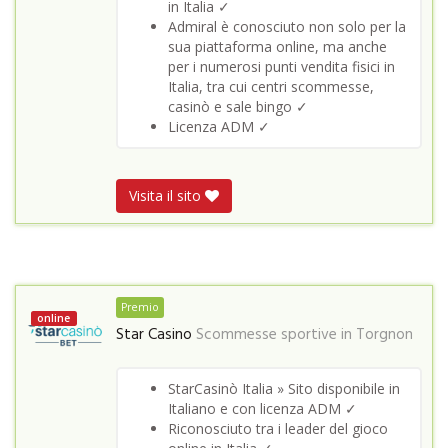
in Italia ✓
Admiral è conosciuto non solo per la
sua piattaforma online, ma anche
per i numerosi punti vendita fisici in
Italia, tra cui centri scommesse,
casinò e sale bingo ✓
Licenza ADM ✓
Visita il sito
Premio
online
Star Casino
Scommesse sportive in
Torgnon
StarCasinò Italia » Sito disponibile in
Italiano e con licenza ADM ✓
Riconosciuto tra i leader del gioco