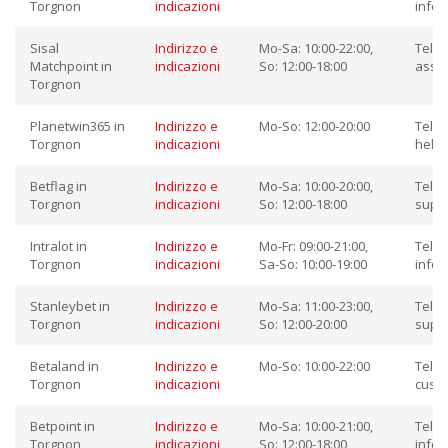
Torgnon
indicazioni
info@
Sisal
Indirizzo e
Mo-Sa: 10:00-22:00,
Tel: 
Matchpoint in
indicazioni
So: 12:00-18:00
assis
Torgnon
Planetwin365 in
Indirizzo e
Mo-So: 12:00-20:00
Tel: 
Torgnon
indicazioni
help
Betflag in
Indirizzo e
Mo-Sa: 10:00-20:00,
Tel: 
Torgnon
indicazioni
So: 12:00-18:00
suppo
Intralot in
Indirizzo e
Mo-Fr: 09:00-21:00,
Tel: 
Torgnon
indicazioni
Sa-So: 10:00-19:00
info@
Stanleybet in
Indirizzo e
Mo-Sa: 11:00-23:00,
Tel: 
Torgnon
indicazioni
So: 12:00-20:00
suppo
Betaland in
Indirizzo e
Mo-So: 10:00-22:00
Tel: 
Torgnon
indicazioni
cust
Betpoint in
Indirizzo e
Mo-Sa: 10:00-21:00,
Tel: 
Torgnon
indicazioni
So: 12:00-18:00
info@