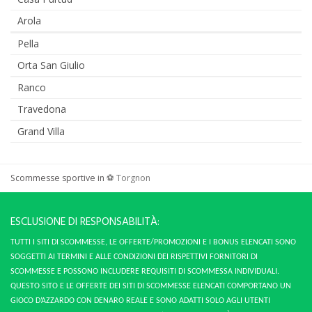
Arola
Pella
Orta San Giulio
Ranco
Travedona
Grand Villa
Scommesse sportive in
⚽
Torgnon
ESCLUSIONE DI RESPONSABILITÀ:
TUTTI I SITI DI SCOMMESSE, LE OFFERTE/PROMOZIONI E I BONUS ELENCATI SONO
SOGGETTI AI TERMINI E ALLE CONDIZIONI DEI RISPETTIVI FORNITORI DI
SCOMMESSE E POSSONO INCLUDERE REQUISITI DI SCOMMESSA INDIVIDUALI.
QUESTO SITO E LE OFFERTE DEI SITI DI SCOMMESSE ELENCATI COMPORTANO UN
GIOCO D’AZZARDO CON DENARO REALE E SONO ADATTI SOLO AGLI UTENTI