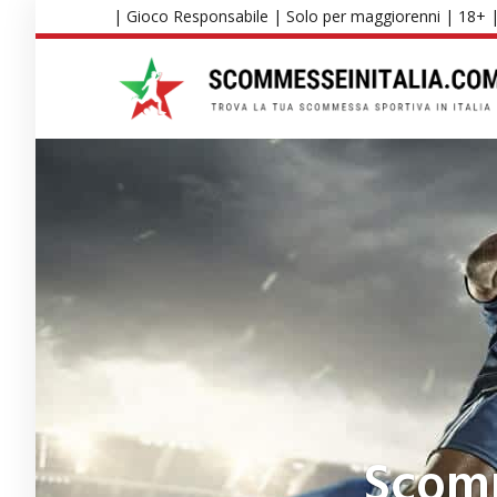
Skip
| Gioco Responsabile | Solo per maggiorenni | 18+ 
to
main
content
Scomm