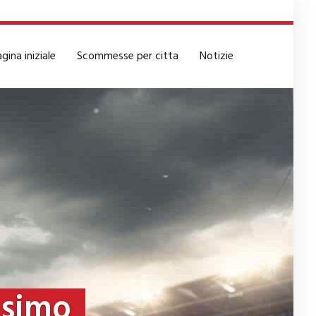
gina iniziale
Scommesse per citta
Notizie
simo