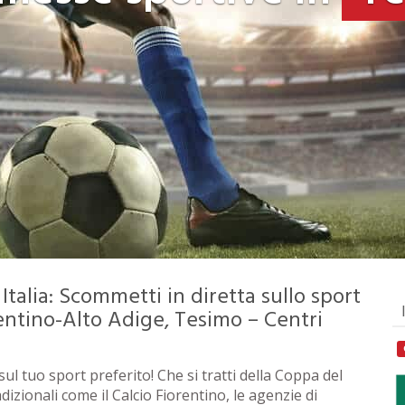
 Italia: Scommetti in diretta sullo sport
entino-Alto Adige, Tesimo – Centri
ul tuo sport preferito! Che si tratti della Coppa del
zionali come il Calcio Fiorentino, le agenzie di