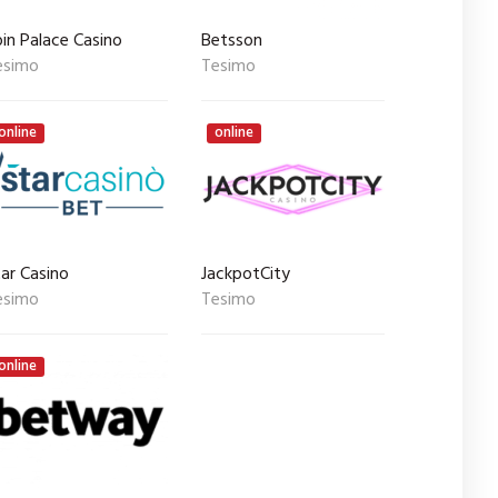
in Palace Casino
Betsson
esimo
Tesimo
online
online
ar Casino
JackpotCity
esimo
Tesimo
online