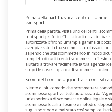
Prima della partita, vai al centro scomme
vari sport
Prima della partita, visita uno dei centri sco
tuoi sport preferiti. Che si tratti di calcio, b
autorizzate offrono un’ampia gamma di opzion
aver piazzato la tua scommessa, rilassati con 
sapendo che stai scommettendo in modo sicur
completo di tutti i centri scommesse a Tesimo, 
aiutarti a trovare facilmente la tua agenzia id
scopri le nostre opzioni di scommesse online
Scommetti online oggi in Italia con i siti au
Niente di più comodo che scommettere comod
scommesse sportive, tutti autorizzati dall’
Agen
un’esperienza di scommesse online legale e sic
scommesse locali a Tesimo e metodi di deposito
sugli sport non è mai stato così semplice. Iscri