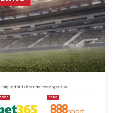
I migliori siti di scommesse sportive:
online
online