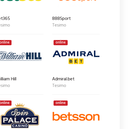
et365
888Sport
esimo
Tesimo
online
online
lliam Hill
Admiral.bet
esimo
Tesimo
online
online