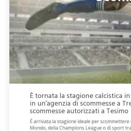
È tornata la stagione calcistica in
in un’agenzia di scommesse a Tr
scommesse autorizzati a Tesimo
È arrivata la stagione ideale per scommettere s
Mondo, della Champions League o di sport tradi