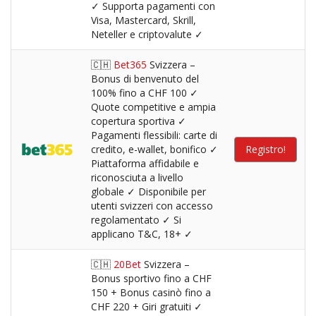
✓ Supporta pagamenti con
Visa, Mastercard, Skrill,
Neteller e criptovalute ✓
🇨🇭
Bet365
Svizzera –
Bonus di benvenuto del
100% fino a CHF 100 ✓
Quote competitive e ampia
copertura sportiva ✓
Pagamenti flessibili: carte di
credito, e-wallet, bonifico ✓
Registro!
Piattaforma affidabile e
riconosciuta a livello
globale ✓ Disponibile per
utenti svizzeri con accesso
regolamentato ✓ Si
applicano T&C, 18+ ✓
🇨🇭
20Bet
Svizzera –
Bonus sportivo fino a CHF
150 + Bonus casinò fino a
CHF 220 + Giri gratuiti ✓