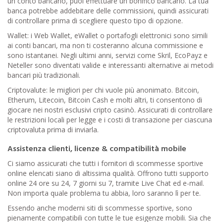
un conto bancario, puoi effettuare un bonifico bancario. La tua
banca potrebbe addebitare delle commissioni, quindi assicurati
di controllare prima di scegliere questo tipo di opzione.
Wallet: i Web Wallet, eWallet o portafogli elettronici sono simili
ai conti bancari, ma non ti costeranno alcuna commissione e
sono istantanei. Negli ultimi anni, servizi come Skril, EcoPayz e
Neteller sono diventati valide e interessanti alternative ai metodi
bancari più tradizionali.
Criptovalute: le migliori per chi vuole più anonimato. Bitcoin,
Etherum, Litecoin, Bitcoin Cash e molti altri, ti consentono di
giocare nei nostri esclusivi cripto casinò. Assicurati di controllare
le restrizioni locali per legge e i costi di transazione per ciascuna
criptovaluta prima di inviarla.
Assistenza clienti, licenze & compatibilità mobile
Ci siamo assicurati che tutti i fornitori di scommesse sportive
online elencati siano di altissima qualità. Offrono tutti supporto
online 24 ore su 24, 7 giorni su 7, tramite Live Chat ed e-mail.
Non importa quale problema tu abbia, loro saranno lì per te.
Essendo anche moderni siti di scommesse sportive, sono
pienamente compatibili con tutte le tue esigenze mobili. Sia che