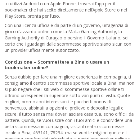
tu utilizzi Android o un Apple Phone, troverai l’app per il
bookmaker che hai scelto direttamente nell’Apple Store o nel
Play Store, pronta per l’uso.
Con una licenza ufficiale da parte di un governo, un’agenzia di
gioco d’azzardo online come la Malta Gaming Authority, la
Gaming Authority di Curaçao o persino il Governo Italiano, sei
certo che i guadagni dalle scommesse sportive siano sicuri con
un provider ufficialmente autorizzato.
Conclusione – Scommettere a Bina o usare un
bookmaker online?
Senza dubbio per fare una migliore esperienza in compagnia, ti
consigliamo il centro scommesse sportive locale a Bina, ma non
si può negare che i siti web di scommesse sportive online ti
offrano un’esperienza superiore sotto vari punti di vista. Quote
migliori, promozioni interessanti e pacchetti bonus di
benvenuto, abbinati a opzioni di prelievo e deposito legali e
sicure, il tutto senza mai dover lasciare casa tua, sono difficili da
battere. Quindi, se vuoi uscire con i tuoi amici e condividere una
bella scommessa in compagnia, visita il centro scommesse
locale a Bina, 463141, 78234, ma se vuoi le migliori quote e il
massimo comfort dai un’occhiata ai nostri bookmaker online e