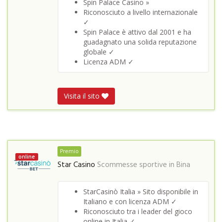
Spin Palace Casino »
Riconosciuto a livello internazionale
✓
Spin Palace è attivo dal 2001 e ha
guadagnato una solida reputazione
globale ✓
Licenza ADM ✓
Visita il sito
Premio
online
Star Casino
Scommesse sportive in
Bina
StarCasinò Italia » Sito disponibile in
Italiano e con licenza ADM ✓
Riconosciuto tra i leader del gioco
online in Italia ✓