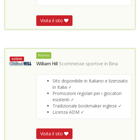
Visita il sito
Premio
online
William Hill
Scommesse sportive in
Bina
Sito disponibile in Italiano e lizenziato
in Italia ✓
Promozioni regolari per i giocatori
esistenti ✓
Tradizionale bookmaker inglese ✓
Licenza ADM ✓
Visita il sito