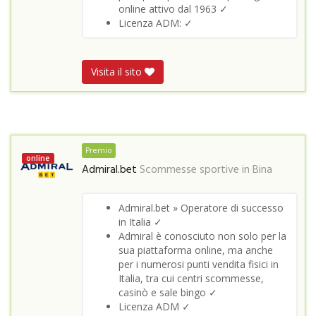
online attivo dal 1963 ✓
Licenza ADM: ✓
Visita il sito
Premio
online
Admiral.bet
Scommesse sportive in
Bina
Admiral.bet » Operatore di successo
in Italia ✓
Admiral è conosciuto non solo per la
sua piattaforma online, ma anche
per i numerosi punti vendita fisici in
Italia, tra cui centri scommesse,
casinò e sale bingo ✓
Licenza ADM ✓