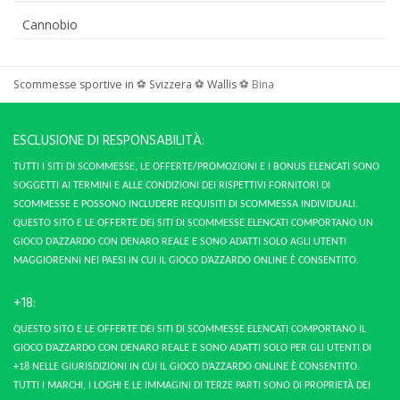
Cannobio
Scommesse sportive in
⚽
Svizzera
⚽
Wallis
⚽
Bina
ESCLUSIONE DI RESPONSABILITÀ:
TUTTI I SITI DI SCOMMESSE, LE OFFERTE/PROMOZIONI E I BONUS ELENCATI SONO
SOGGETTI AI TERMINI E ALLE CONDIZIONI DEI RISPETTIVI FORNITORI DI
SCOMMESSE E POSSONO INCLUDERE REQUISITI DI SCOMMESSA INDIVIDUALI.
QUESTO SITO E LE OFFERTE DEI SITI DI SCOMMESSE ELENCATI COMPORTANO UN
GIOCO D’AZZARDO CON DENARO REALE E SONO ADATTI SOLO AGLI UTENTI
MAGGIORENNI NEI PAESI IN CUI IL GIOCO D’AZZARDO ONLINE È CONSENTITO.
+18:
QUESTO SITO E LE OFFERTE DEI SITI DI SCOMMESSE ELENCATI COMPORTANO IL
GIOCO D’AZZARDO CON DENARO REALE E SONO ADATTI SOLO PER GLI UTENTI DI
+18 NELLE GIURISDIZIONI IN CUI IL GIOCO D’AZZARDO ONLINE È CONSENTITO.
TUTTI I MARCHI, I LOGHI E LE IMMAGINI DI TERZE PARTI SONO DI PROPRIETÀ DEI