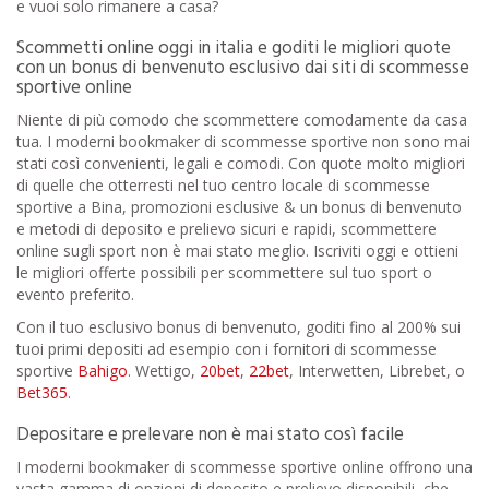
e vuoi solo rimanere a casa?
Scommetti online oggi in italia e goditi le migliori quote
con un bonus di benvenuto esclusivo dai siti di scommesse
sportive online
Niente di più comodo che scommettere comodamente da casa
tua. I moderni bookmaker di scommesse sportive non sono mai
stati così convenienti, legali e comodi. Con quote molto migliori
di quelle che otterresti nel tuo centro locale di scommesse
sportive a Bina, promozioni esclusive & un bonus di benvenuto
e metodi di deposito e prelievo sicuri e rapidi, scommettere
online sugli sport non è mai stato meglio. Iscriviti oggi e ottieni
le migliori offerte possibili per scommettere sul tuo sport o
evento preferito.
Con il tuo esclusivo bonus di benvenuto, goditi fino al 200% sui
tuoi primi depositi ad esempio con i fornitori di scommesse
sportive
Bahigo
. Wettigo,
20bet
,
22bet
, Interwetten, Librebet, o
Bet365
.
Depositare e prelevare non è mai stato così facile
I moderni bookmaker di scommesse sportive online offrono una
vasta gamma di opzioni di deposito e prelievo disponibili, che