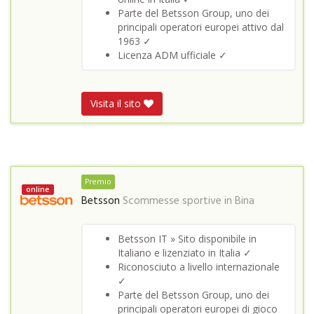
Parte del Betsson Group, uno dei
principali operatori europei attivo dal
1963 ✓
Licenza ADM ufficiale ✓
Visita il sito
Premio
online
Betsson
Scommesse sportive in
Bina
Betsson IT » Sito disponibile in
Italiano e lizenziato in Italia ✓
Riconosciuto a livello internazionale
✓
Parte del Betsson Group, uno dei
principali operatori europei di gioco