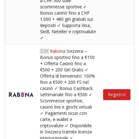
a CHF 500 sulle
scommesse sportive ✓
Bonus casinò fino a CHF
1.000 + 480 giri gratuiti sui
depositi ✓ Supporta Visa,
Skrill, Neteller e criptovalute
✓
🇨🇭
Rabona
Svizzera –
Bonus sportivo fino a €150
+ Offerta Casinò fino a
€500 + 200 Giri Gratis ✓
Offerta di benvenuto: 100%
fino a €500 + 200 FS nel
casinò ✓ Bonus Cashback
settimanale fino a €500 ✓
Registro!
Scommesse sportive,
casinò live e giochi virtuali
✓ Pagamenti sicuri con
carte, e-wallet e
criptovalute ✓ Disponibile
in Svizzera tramite licenza
internazionale ✓