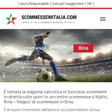
Skip
| Gioco Responsabile | Solo per maggiorenni | 18+ |
to
main
content
Toggl
navig
Scommesse sportive in
Bina
È tornata la stagione calcistica in Svizzera: scommetti
in diretta sullo sport in un centro scommesse a Wallis,
Bina – Negozi di scommesse in Bina
È di nuovo il momento dell’anno in cui scommettere sul tuo