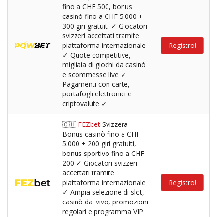
fino a CHF 500, bonus
casinò fino a CHF 5.000 +
300 giri gratuiti ✓ Giocatori
svizzeri accettati tramite
piattaforma internazionale
Registro!
✓ Quote competitive,
migliaia di giochi da casinò
e scommesse live ✓
Pagamenti con carte,
portafogli elettronici e
criptovalute ✓
🇨🇭
FEZbet
Svizzera –
Bonus casinò fino a CHF
5.000 + 200 giri gratuiti,
bonus sportivo fino a CHF
200 ✓ Giocatori svizzeri
accettati tramite
piattaforma internazionale
Registro!
✓ Ampia selezione di slot,
casinò dal vivo, promozioni
regolari e programma VIP