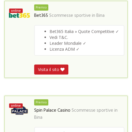
Premio
online
Bet365
Scommesse sportive in
Bina
Bet365 Italia » Quote Competitive ✓
Vedi T&C.
Leader Mondiale ✓
Licenza ADM ✓
Visita il sito
Premio
online
Spin Palace Casino
Scommesse sportive in
Bina