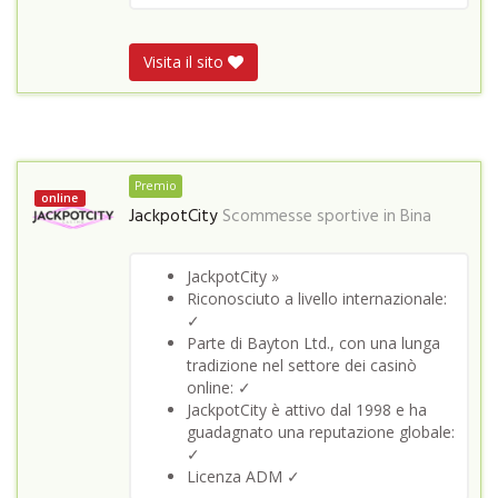
Visita il sito
Premio
online
JackpotCity
Scommesse sportive in
Bina
JackpotCity »
Riconosciuto a livello internazionale:
✓
Parte di Bayton Ltd., con una lunga
tradizione nel settore dei casinò
online: ✓
JackpotCity è attivo dal 1998 e ha
guadagnato una reputazione globale:
✓
Licenza ADM ✓