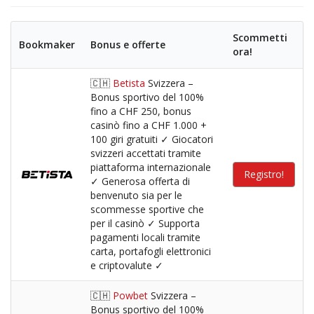
Scommetti
Bookmaker
Bonus e offerte
ora!
🇨🇭
Betista
Svizzera –
Bonus sportivo del 100%
fino a CHF 250, bonus
casinò fino a CHF 1.000 +
100 giri gratuiti ✓ Giocatori
svizzeri accettati tramite
piattaforma internazionale
Registro!
✓ Generosa offerta di
benvenuto sia per le
scommesse sportive che
per il casinò ✓ Supporta
pagamenti locali tramite
carta, portafogli elettronici
e criptovalute ✓
🇨🇭
Powbet
Svizzera –
Bonus sportivo del 100%