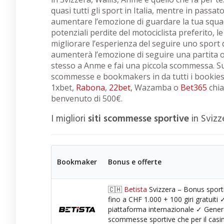
quasi tutti gli sport in Italia, mentre in passa
aumentare l’emozione di guardare la tua squadr
potenziali perdite del motociclista preferito
migliorare l’esperienza del seguire uno sport 
aumenterà l’emozione di seguire una partita 
stesso a Anme e fai una piccola scommessa. 
scommesse e bookmakers in da tutti i bookies
1xbet,
Rabona
,
22bet
, Wazamba o
Bet365
chia
benvenuto di 500€.
I migliori
siti scommesse sportive
in Svizz
Bookmaker
Bonus e offerte
🇨🇭
Betista
Svizzera – Bonus sport
fino a CHF 1.000 + 100 giri gratuiti 
piattaforma internazionale ✓ Genero
scommesse sportive che per il casi