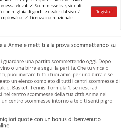
mmessa elevati ✓ Scommesse live, virtuali
con migliaia di giochi e dealer dal vivo ✓
Registro!
e criptovalute ✓ Licenza internazionale
sse a Anme e mettiti alla prova scommettendo su
e di guardare una partita scommettendo oggi. Dopo
 vino o una birra e segui la partita. Che tu vinca o
nci, puoi invitare tutti i tuoi amici per una birra e se
reato un elenco completo di tutti i centri scommesse di
Calcio, Basket, Tennis, Formula 1, se riesci ad
si nel centro scommesse della tua città Anme nel
 un centro scommesse intorno a te o ti senti pigro
e migliori quote con un bonus di benvenuto
line