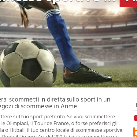
era: scommetti in diretta sullo sport in un
egozi di scommesse in Anme
ttere sul tuo sport preferito. Se vuoi scommettere
 Olimpiadi, il Tour de France, o forse preferisci gli
lla o Hitball, il tuo centro locale di scommesse sportive
e. Dopo il Finance Act del 2007 si può scommettere su