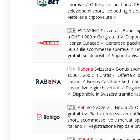
sportive ✓ Offerta casinò: fino a CHF
selezione di sport, live betting e slo
Neteller e criptovalute ✓
🇨🇭 FS.CASINO Svizzera – Bonus sp
a CHF 1.000 + Giri gratuiti ✓ Disponib
licenza Curaçao ✓ Generoso pacche
500 sulle scommesse sportive ✓ Bon
gratuiti sui depositi ✓ Supporta Visa,
🇨🇭
Rabona
Svizzera – Bonus sport
€500 + 200 Giri Gratis ✓ Offerta di
casinò ✓ Bonus Cashback settiman
casinò live e giochi virtuali ✓ Pagam
✓ Disponibile in Svizzera tramite li
🇨🇭
Bahigo
Svizzera – Fino a 750
gratuita ✓ Piattaforma svizzera aff
sport, scommesse live e mercati spe
italiano ✓ Registrazione rapida e p
🇨🇭
22Bet
Svizzera – Bonus di benv