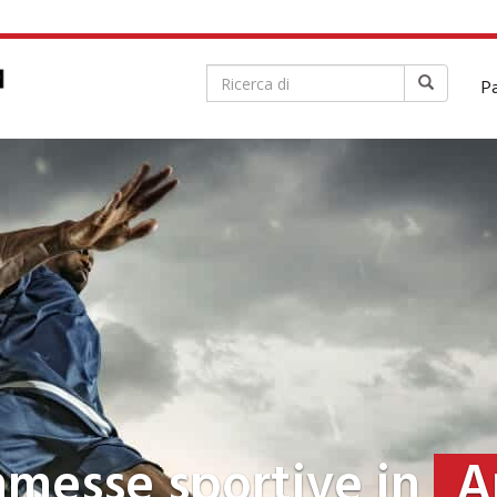
|
Pa
messe sportive in
A