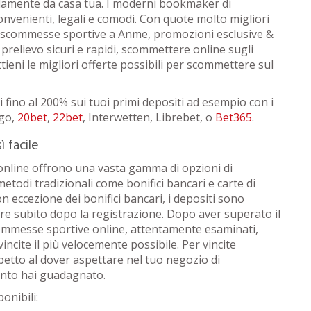
amente da casa tua. I moderni bookmaker di
nvenienti, legali e comodi. Con quote molto migliori
 di scommesse sportive a Anme, promozioni esclusive &
relievo sicuri e rapidi, scommettere online sugli
ttieni le migliori offerte possibili per scommettere sul
 fino al 200% sui tuoi primi depositi ad esempio con i
igo,
20bet
,
22bet
, Interwetten, Librebet, o
Bet365
.
 facile
nline offrono una vasta gamma di opzioni di
metodi tradizionali come bonifici bancari e carte di
n eccezione dei bonifici bancari, i depositi sono
re subito dopo la registrazione. Dopo aver superato il
i scommesse sportive online, attentamente esaminati,
incite il più velocemente possibile. Per vincite
spetto al dover aspettare nel tuo negozio di
nto hai guadagnato.
onibili: