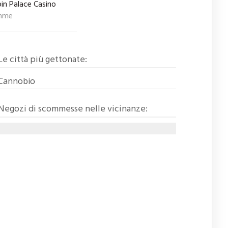
in Palace Casino
nme
Le città più gettonate:
Cannobio
Negozi di scommesse nelle vicinanze: