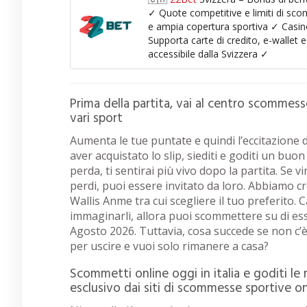
✓ Quote competitive e limiti di sco
e ampia copertura sportiva ✓ Casinò 
Supporta carte di credito, e-wallet 
accessibile dalla Svizzera ✓
Prima della partita, vai al centro scomme
vari sport
Aumenta le tue puntate e quindi l’eccitazion
aver acquistato lo slip, siediti e goditi un buon
perda, ti sentirai più vivo dopo la partita. Se vi
perdi, puoi essere invitato da loro. Abbiamo c
Wallis Anme tra cui scegliere il tuo preferito. 
immaginarli, allora puoi scommettere su di es
Agosto 2026. Tuttavia, cosa succede se non c’è
per uscire e vuoi solo rimanere a casa?
Scommetti online oggi in italia e goditi l
esclusivo dai siti di scommesse sportive on