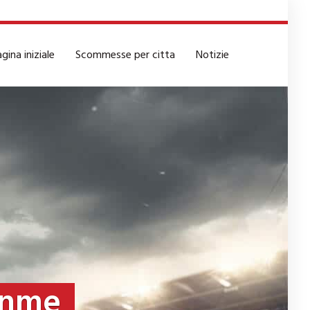
gina iniziale
Scommesse per citta
Notizie
nme