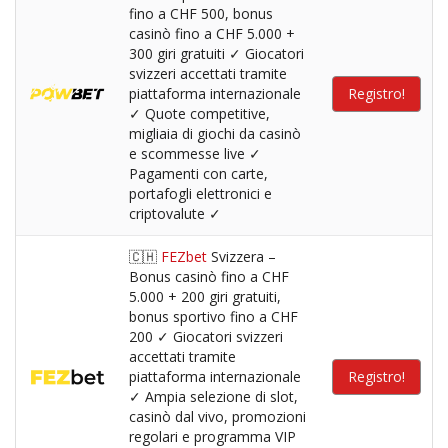
fino a CHF 500, bonus
casinò fino a CHF 5.000 +
300 giri gratuiti ✓ Giocatori
svizzeri accettati tramite
piattaforma internazionale
Registro!
✓ Quote competitive,
migliaia di giochi da casinò
e scommesse live ✓
Pagamenti con carte,
portafogli elettronici e
criptovalute ✓
🇨🇭
FEZbet
Svizzera –
Bonus casinò fino a CHF
5.000 + 200 giri gratuiti,
bonus sportivo fino a CHF
200 ✓ Giocatori svizzeri
accettati tramite
piattaforma internazionale
Registro!
✓ Ampia selezione di slot,
casinò dal vivo, promozioni
regolari e programma VIP