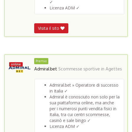
✓
Licenza ADM ✓
Visita il sito
Premio
online
Admiral.bet
Scommesse sportive in
Agettes
Admiral.bet » Operatore di successo
in Italia ✓
Admiral è conosciuto non solo per la
sua piattaforma online, ma anche
per i numerosi punti vendita fisici in
Italia, tra cui centri scommesse,
casinò e sale bingo ✓
Licenza ADM ✓