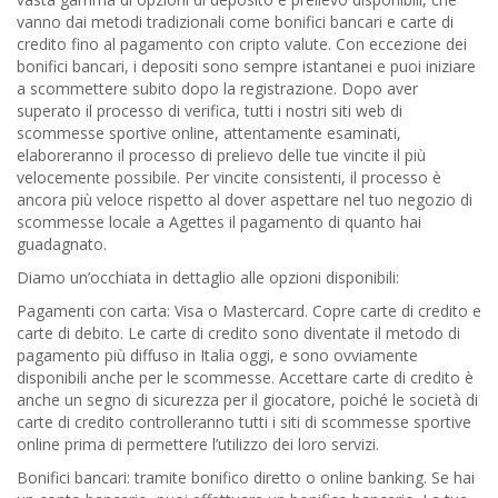
vanno dai metodi tradizionali come bonifici bancari e carte di
credito fino al pagamento con cripto valute. Con eccezione dei
bonifici bancari, i depositi sono sempre istantanei e puoi iniziare
a scommettere subito dopo la registrazione. Dopo aver
superato il processo di verifica, tutti i nostri siti web di
scommesse sportive online, attentamente esaminati,
elaboreranno il processo di prelievo delle tue vincite il più
velocemente possibile. Per vincite consistenti, il processo è
ancora più veloce rispetto al dover aspettare nel tuo negozio di
scommesse locale a Agettes il pagamento di quanto hai
guadagnato.
Diamo un’occhiata in dettaglio alle opzioni disponibili:
Pagamenti con carta: Visa o Mastercard. Copre carte di credito e
carte di debito. Le carte di credito sono diventate il metodo di
pagamento più diffuso in Italia oggi, e sono ovviamente
disponibili anche per le scommesse. Accettare carte di credito è
anche un segno di sicurezza per il giocatore, poiché le società di
carte di credito controlleranno tutti i siti di scommesse sportive
online prima di permettere l’utilizzo dei loro servizi.
Bonifici bancari: tramite bonifico diretto o online banking. Se hai