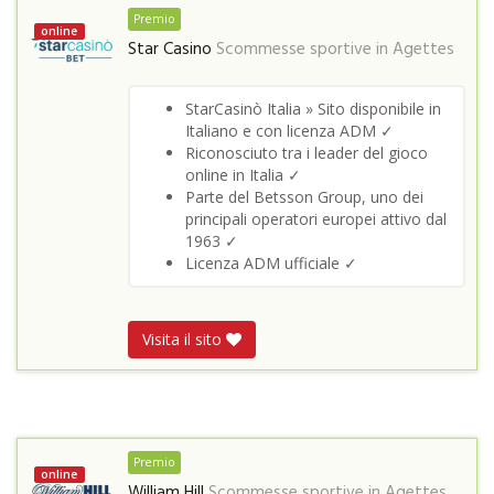
Premio
online
Star Casino
Scommesse sportive in
Agettes
StarCasinò Italia » Sito disponibile in
Italiano e con licenza ADM ✓
Riconosciuto tra i leader del gioco
online in Italia ✓
Parte del Betsson Group, uno dei
principali operatori europei attivo dal
1963 ✓
Licenza ADM ufficiale ✓
Visita il sito
Premio
online
William Hill
Scommesse sportive in
Agettes