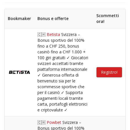
Scommetti
Bookmaker
Bonus e offerte
ora!
🇨🇭
Betista
Svizzera –
Bonus sportivo del 100%
fino a CHF 250, bonus
casinò fino a CHF 1.000 +
100 giri gratuiti ✓ Giocatori
svizzeri accettati tramite
piattaforma internazionale
Registro!
✓ Generosa offerta di
benvenuto sia per le
scommesse sportive che
per il casinò ✓ Supporta
pagamenti locali tramite
carta, portafogli elettronici
e criptovalute ✓
🇨🇭
Powbet
Svizzera –
Bonus sportivo del 100%