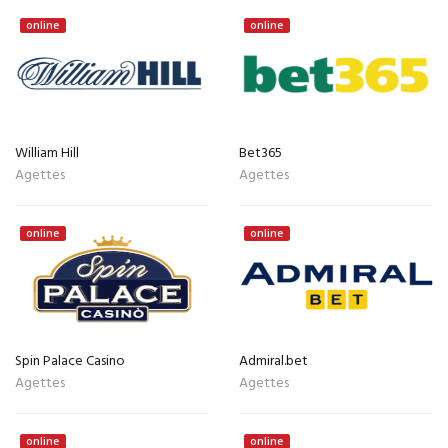
online
online
William Hill
Bet365
Agettes
Agettes
online
online
Spin Palace Casino
Admiral.bet
Agettes
Agettes
online
online