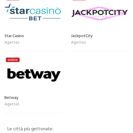
Star Casino
JackpotCity
Agettes
Agettes
online
Betway
Agettes
Le città più gettonate: