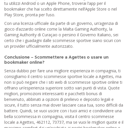
tu utilizzi Android o un Apple Phone, troverai l’app per il
bookmaker che hai scelto direttamente nell’Apple Store o nel
Play Store, pronta per l’uso.
Con una licenza ufficiale da parte di un governo, un’agenzia di
gioco d’azzardo online come la Malta Gaming Authority, la
Gaming Authority di Curaçao o persino il Governo Italiano, sei
certo che i guadagni dalle scommesse sportive siano sicuri con
un provider ufficialmente autorizzato.
Conclusione – Scommettere a Agettes o usare un
bookmaker online?
Senza dubbio per fare una migliore esperienza in compagnia, ti
consigliamo il centro scommesse sportive locale a Agettes, ma
non si può negare che i siti web di scommesse sportive online ti
offrano un’esperienza superiore sotto vari punti di vista. Quote
migliori, promozioni interessanti e pacchetti bonus di
benvenuto, abbinati a opzioni di prelievo e deposito legali e
sicure, il tutto senza mai dover lasciare casa tua, sono difficili da
battere. Quindi, se vuoi uscire con i tuoi amici e condividere una
bella scommessa in compagnia, visita il centro scommesse
locale a Agettes, 462112, 73737, ma se vuoi le migliori quote e il
massimo comfort dai un’occhiata ai nostri bookmaker online e