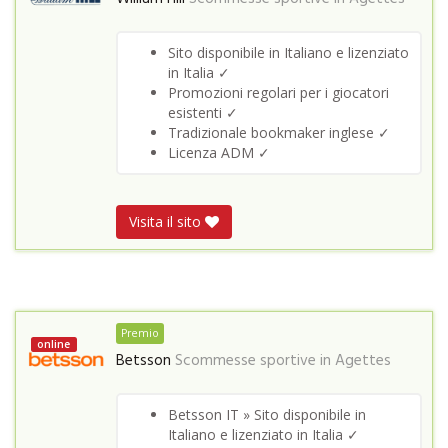
Sito disponibile in Italiano e lizenziato
in Italia ✓
Promozioni regolari per i giocatori
esistenti ✓
Tradizionale bookmaker inglese ✓
Licenza ADM ✓
Visita il sito
Premio
online
Betsson
Scommesse sportive in
Agettes
Betsson IT » Sito disponibile in
Italiano e lizenziato in Italia ✓