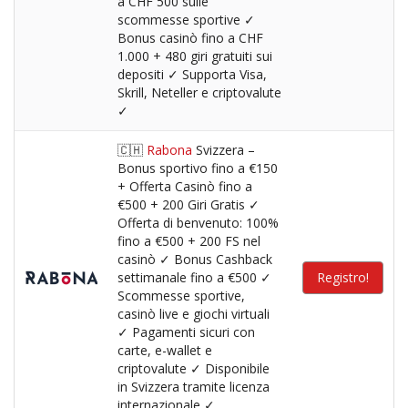
a CHF 500 sulle
scommesse sportive ✓
Bonus casinò fino a CHF
1.000 + 480 giri gratuiti sui
depositi ✓ Supporta Visa,
Skrill, Neteller e criptovalute
✓
🇨🇭
Rabona
Svizzera –
Bonus sportivo fino a €150
+ Offerta Casinò fino a
€500 + 200 Giri Gratis ✓
Offerta di benvenuto: 100%
fino a €500 + 200 FS nel
casinò ✓ Bonus Cashback
settimanale fino a €500 ✓
Registro!
Scommesse sportive,
casinò live e giochi virtuali
✓ Pagamenti sicuri con
carte, e-wallet e
criptovalute ✓ Disponibile
in Svizzera tramite licenza
internazionale ✓