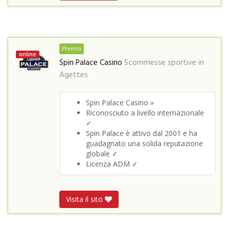
Premio
online
Spin Palace Casino
Scommesse sportive in
Agettes
Spin Palace Casino »
Riconosciuto a livello internazionale
✓
Spin Palace è attivo dal 2001 e ha
guadagnato una solida reputazione
globale ✓
Licenza ADM ✓
Visita il sito