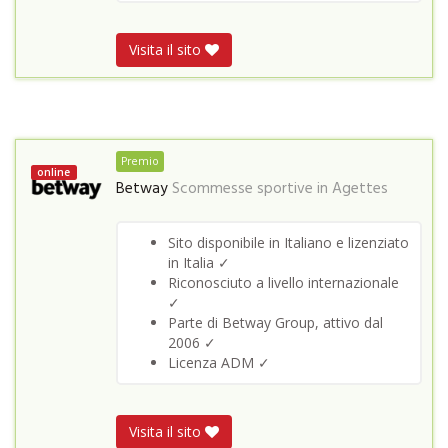
Visita il sito
Premio
online
Betway
Scommesse sportive in
Agettes
Sito disponibile in Italiano e lizenziato
in Italia ✓
Riconosciuto a livello internazionale
✓
Parte di Betway Group, attivo dal
2006 ✓
Licenza ADM ✓
Visita il sito