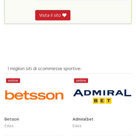
Visita il sito
I migliori siti di scommesse sportive:
online
online
Betsson
Admiral.bet
Eslex
Eslex