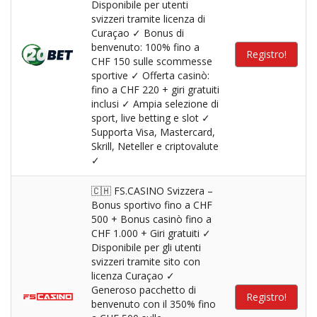
Disponibile per utenti
svizzeri tramite licenza di
Curaçao ✓ Bonus di
benvenuto: 100% fino a
Registro!
CHF 150 sulle scommesse
sportive ✓ Offerta casinò:
fino a CHF 220 + giri gratuiti
inclusi ✓ Ampia selezione di
sport, live betting e slot ✓
Supporta Visa, Mastercard,
Skrill, Neteller e criptovalute
✓
🇨🇭 FS.CASINO Svizzera –
Bonus sportivo fino a CHF
500 + Bonus casinò fino a
CHF 1.000 + Giri gratuiti ✓
Disponibile per gli utenti
svizzeri tramite sito con
licenza Curaçao ✓
Generoso pacchetto di
Registro!
benvenuto con il 350% fino