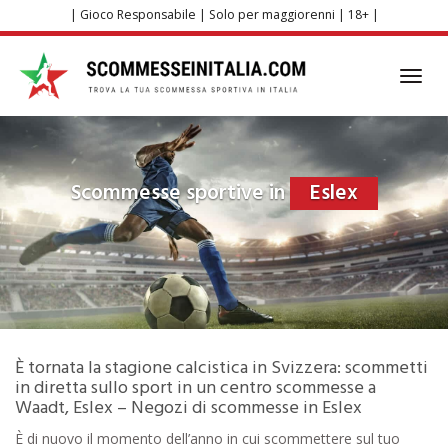
Skip
| Gioco Responsabile | Solo per maggiorenni | 18+ |
to
main
content
Toggl
navig
Scommesse sportive in
Eslex
È tornata la stagione calcistica in Svizzera: scommetti
in diretta sullo sport in un centro scommesse a
Waadt, Eslex – Negozi di scommesse in Eslex
È di nuovo il momento dell’anno in cui scommettere sul tuo