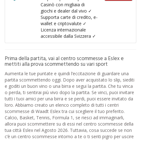
Casinò con migliaia di
giochi e dealer dal vivo ✓
Supporta carte di credito, e-
wallet e criptovalute ✓
Licenza internazionale
accessibile dalla Svizzera ✓
Prima della partita, vai al centro scommesse a Eslex e
mettiti alla prova scommettendo su vari sport
Aumenta le tue puntate e quindi l’eccitazione di guardare una
partita scommettendo oggi. Dopo aver acquistato lo slip, siediti
e goditi un buon vino o una birra e segui la partita. Che tu vinca
o perda, ti sentirai più vivo dopo la partita. Se vinci, puoi invitare
tutti i tuoi amici per una birra e se perdi, puoi essere invitato da
loro. Abbiamo creato un elenco completo di tutti i centri
scommesse di Waadt Eslex tra cui scegliere il tuo preferito.
Calcio, Basket, Tennis, Formula 1, se riesci ad immaginarli,
allora puoi scommettere su di essi nel centro scommesse della
tua città Eslex nel Agosto 2026. Tuttavia, cosa succede se non
c’è un centro scommesse intorno a te o ti senti pigro per uscire