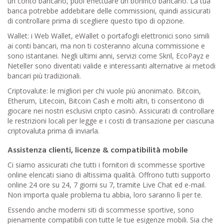
un conto bancario, puoi effettuare un bonifico bancario. La tua
banca potrebbe addebitare delle commissioni, quindi assicurati
di controllare prima di scegliere questo tipo di opzione.
Wallet: i Web Wallet, eWallet o portafogli elettronici sono simili
ai conti bancari, ma non ti costeranno alcuna commissione e
sono istantanei. Negli ultimi anni, servizi come Skril, EcoPayz e
Neteller sono diventati valide e interessanti alternative ai metodi
bancari più tradizionali.
Criptovalute: le migliori per chi vuole più anonimato. Bitcoin,
Etherum, Litecoin, Bitcoin Cash e molti altri, ti consentono di
giocare nei nostri esclusivi cripto casinò. Assicurati di controllare
le restrizioni locali per legge e i costi di transazione per ciascuna
criptovaluta prima di inviarla.
Assistenza clienti, licenze & compatibilità mobile
Ci siamo assicurati che tutti i fornitori di scommesse sportive
online elencati siano di altissima qualità. Offrono tutti supporto
online 24 ore su 24, 7 giorni su 7, tramite Live Chat ed e-mail.
Non importa quale problema tu abbia, loro saranno lì per te.
Essendo anche moderni siti di scommesse sportive, sono
pienamente compatibili con tutte le tue esigenze mobili. Sia che