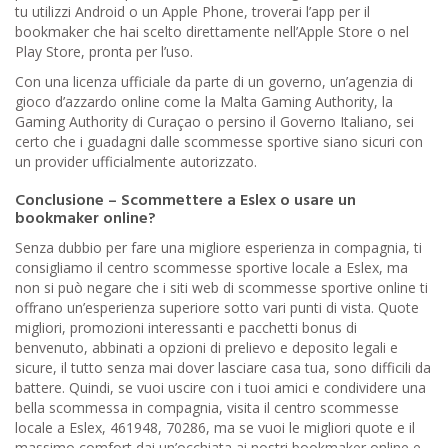
tu utilizzi Android o un Apple Phone, troverai l’app per il
bookmaker che hai scelto direttamente nell’Apple Store o nel
Play Store, pronta per l’uso.
Con una licenza ufficiale da parte di un governo, un’agenzia di
gioco d’azzardo online come la Malta Gaming Authority, la
Gaming Authority di Curaçao o persino il Governo Italiano, sei
certo che i guadagni dalle scommesse sportive siano sicuri con
un provider ufficialmente autorizzato.
Conclusione – Scommettere a Eslex o usare un
bookmaker online?
Senza dubbio per fare una migliore esperienza in compagnia, ti
consigliamo il centro scommesse sportive locale a Eslex, ma
non si può negare che i siti web di scommesse sportive online ti
offrano un’esperienza superiore sotto vari punti di vista. Quote
migliori, promozioni interessanti e pacchetti bonus di
benvenuto, abbinati a opzioni di prelievo e deposito legali e
sicure, il tutto senza mai dover lasciare casa tua, sono difficili da
battere. Quindi, se vuoi uscire con i tuoi amici e condividere una
bella scommessa in compagnia, visita il centro scommesse
locale a Eslex, 461948, 70286, ma se vuoi le migliori quote e il
massimo comfort dai un’occhiata ai nostri bookmaker online e