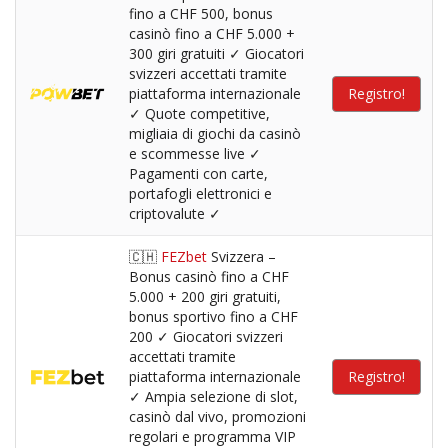
fino a CHF 500, bonus
casinò fino a CHF 5.000 +
300 giri gratuiti ✓ Giocatori
svizzeri accettati tramite
piattaforma internazionale
Registro!
✓ Quote competitive,
migliaia di giochi da casinò
e scommesse live ✓
Pagamenti con carte,
portafogli elettronici e
criptovalute ✓
🇨🇭
FEZbet
Svizzera –
Bonus casinò fino a CHF
5.000 + 200 giri gratuiti,
bonus sportivo fino a CHF
200 ✓ Giocatori svizzeri
accettati tramite
piattaforma internazionale
Registro!
✓ Ampia selezione di slot,
casinò dal vivo, promozioni
regolari e programma VIP