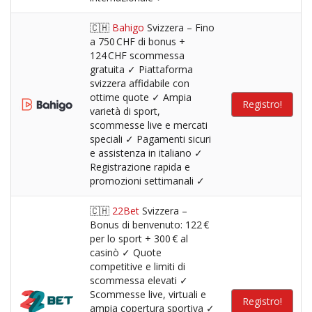
🇨🇭
Bahigo
Svizzera – Fino
a 750 CHF di bonus +
124 CHF scommessa
gratuita ✓ Piattaforma
svizzera affidabile con
ottime quote ✓ Ampia
Registro!
varietà di sport,
scommesse live e mercati
speciali ✓ Pagamenti sicuri
e assistenza in italiano ✓
Registrazione rapida e
promozioni settimanali ✓
🇨🇭
22Bet
Svizzera –
Bonus di benvenuto: 122 €
per lo sport + 300 € al
casinò ✓ Quote
competitive e limiti di
scommessa elevati ✓
Scommesse live, virtuali e
Registro!
ampia copertura sportiva ✓