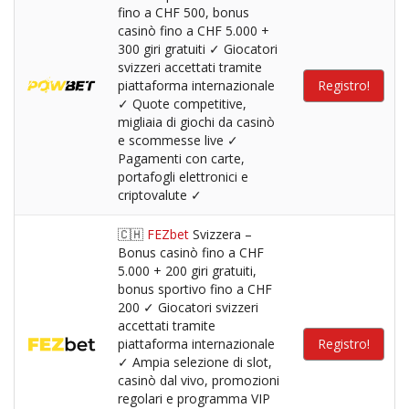
fino a CHF 500, bonus
casinò fino a CHF 5.000 +
300 giri gratuiti ✓ Giocatori
svizzeri accettati tramite
piattaforma internazionale
Registro!
✓ Quote competitive,
migliaia di giochi da casinò
e scommesse live ✓
Pagamenti con carte,
portafogli elettronici e
criptovalute ✓
🇨🇭
FEZbet
Svizzera –
Bonus casinò fino a CHF
5.000 + 200 giri gratuiti,
bonus sportivo fino a CHF
200 ✓ Giocatori svizzeri
accettati tramite
piattaforma internazionale
Registro!
✓ Ampia selezione di slot,
casinò dal vivo, promozioni
regolari e programma VIP