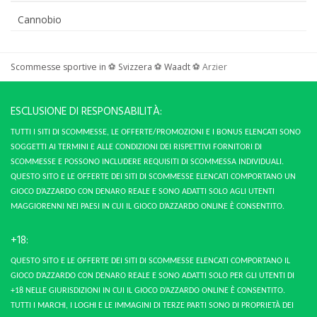
Cannobio
Scommesse sportive in
⚽
Svizzera
⚽
Waadt
⚽
Arzier
ESCLUSIONE DI RESPONSABILITÀ:
TUTTI I SITI DI SCOMMESSE, LE OFFERTE/PROMOZIONI E I BONUS ELENCATI SONO
SOGGETTI AI TERMINI E ALLE CONDIZIONI DEI RISPETTIVI FORNITORI DI
SCOMMESSE E POSSONO INCLUDERE REQUISITI DI SCOMMESSA INDIVIDUALI.
QUESTO SITO E LE OFFERTE DEI SITI DI SCOMMESSE ELENCATI COMPORTANO UN
GIOCO D’AZZARDO CON DENARO REALE E SONO ADATTI SOLO AGLI UTENTI
MAGGIORENNI NEI PAESI IN CUI IL GIOCO D’AZZARDO ONLINE È CONSENTITO.
+18:
QUESTO SITO E LE OFFERTE DEI SITI DI SCOMMESSE ELENCATI COMPORTANO IL
GIOCO D’AZZARDO CON DENARO REALE E SONO ADATTI SOLO PER GLI UTENTI DI
+18 NELLE GIURISDIZIONI IN CUI IL GIOCO D’AZZARDO ONLINE È CONSENTITO.
TUTTI I MARCHI, I LOGHI E LE IMMAGINI DI TERZE PARTI SONO DI PROPRIETÀ DEI