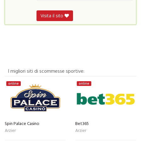
Visita il sito
I migliori siti di scommesse sportive:
online
online
Spin Palace Casino
Bet365
Arzier
Arzier