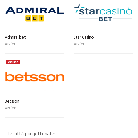
Admiral.bet
Star Casino
Arzier
Arzier
online
Betsson
Arzier
Le città più gettonate: