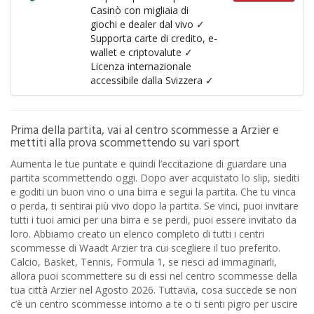
Casinò con migliaia di
giochi e dealer dal vivo ✓
Supporta carte di credito, e-
wallet e criptovalute ✓
Licenza internazionale
accessibile dalla Svizzera ✓
Prima della partita, vai al centro scommesse a Arzier e
mettiti alla prova scommettendo su vari sport
Aumenta le tue puntate e quindi l’eccitazione di guardare una
partita scommettendo oggi. Dopo aver acquistato lo slip, siediti
e goditi un buon vino o una birra e segui la partita. Che tu vinca
o perda, ti sentirai più vivo dopo la partita. Se vinci, puoi invitare
tutti i tuoi amici per una birra e se perdi, puoi essere invitato da
loro. Abbiamo creato un elenco completo di tutti i centri
scommesse di Waadt Arzier tra cui scegliere il tuo preferito.
Calcio, Basket, Tennis, Formula 1, se riesci ad immaginarli,
allora puoi scommettere su di essi nel centro scommesse della
tua città Arzier nel Agosto 2026. Tuttavia, cosa succede se non
c’è un centro scommesse intorno a te o ti senti pigro per uscire