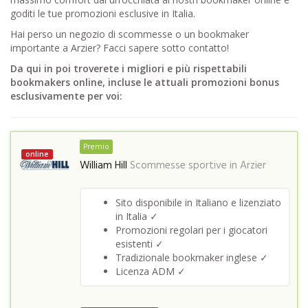
goditi le tue promozioni esclusive in Italia.
Hai perso un negozio di scommesse o un bookmaker
importante a Arzier? Facci sapere sotto contatto!
Da qui in poi troverete i migliori e più rispettabili
bookmakers online, incluse le attuali promozioni bonus
esclusivamente per voi:
Premio
online
William Hill
Scommesse sportive in
Arzier
Sito disponibile in Italiano e lizenziato
in Italia ✓
Promozioni regolari per i giocatori
esistenti ✓
Tradizionale bookmaker inglese ✓
Licenza ADM ✓