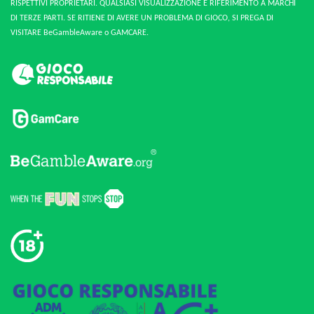
RISPETTIVI PROPRIETARI. QUALSIASI VISUALIZZAZIONE E RIFERIMENTO A MARCHI
DI TERZE PARTI. SE RITIENE DI AVERE UN PROBLEMA DI GIOCO, SI PREGA DI
VISITARE BeGambleAware o GAMCARE.