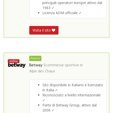
principali operatori europei attivo dal
1963 ✓
Licenza ADM ufficiale ✓
Visita il sito
Premio
online
Betway
Scommesse sportive in
Alpe des Chaux
Sito disponibile in Italiano e lizenziato
in Italia ✓
Riconosciuto a livello internazionale
✓
Parte di Betway Group, attivo dal
2006 ✓