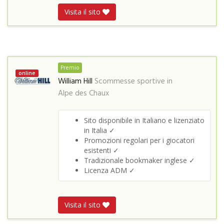
Visita il sito
Premio
online
William Hill
Scommesse sportive in
Alpe des Chaux
Sito disponibile in Italiano e lizenziato
in Italia ✓
Promozioni regolari per i giocatori
esistenti ✓
Tradizionale bookmaker inglese ✓
Licenza ADM ✓
Visita il sito