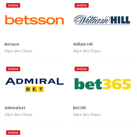
online
online
Betsson
William Hill
Alpe des Chaux
Alpe des Chaux
online
online
Admiral.bet
Bet365
Alpe des Chaux
Alpe des Chaux
online