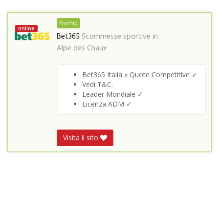
Premio
online
Bet365
Scommesse sportive in
Alpe des Chaux
Bet365 Italia » Quote Competitive ✓
Vedi T&C.
Leader Mondiale ✓
Licenza ADM ✓
Visita il sito