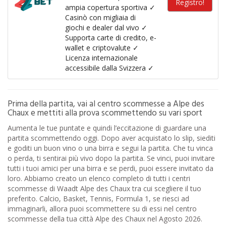
Registro!
ampia copertura sportiva ✓
Casinò con migliaia di
giochi e dealer dal vivo ✓
Supporta carte di credito, e-
wallet e criptovalute ✓
Licenza internazionale
accessibile dalla Svizzera ✓
Prima della partita, vai al centro scommesse a Alpe des
Chaux e mettiti alla prova scommettendo su vari sport
Aumenta le tue puntate e quindi l’eccitazione di guardare una
partita scommettendo oggi. Dopo aver acquistato lo slip, siediti
e goditi un buon vino o una birra e segui la partita. Che tu vinca
o perda, ti sentirai più vivo dopo la partita. Se vinci, puoi invitare
tutti i tuoi amici per una birra e se perdi, puoi essere invitato da
loro. Abbiamo creato un elenco completo di tutti i centri
scommesse di Waadt Alpe des Chaux tra cui scegliere il tuo
preferito. Calcio, Basket, Tennis, Formula 1, se riesci ad
immaginarli, allora puoi scommettere su di essi nel centro
scommesse della tua città Alpe des Chaux nel Agosto 2026.