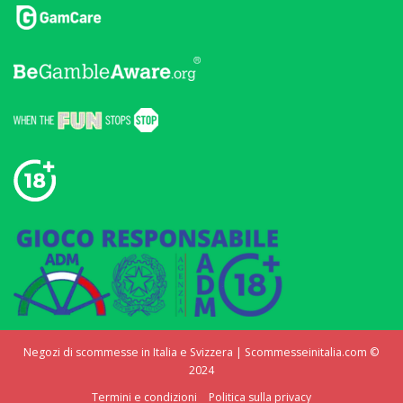
Negozi di scommesse in Italia e Svizzera | Scommesseinitalia.com ©
2024
Termini e condizioni
Politica sulla privacy