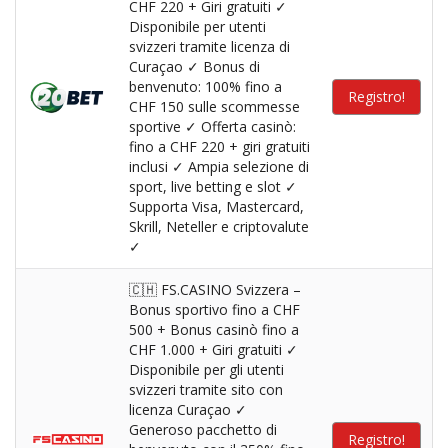
CHF 220 + Giri gratuiti ✓
Disponibile per utenti
svizzeri tramite licenza di
Curaçao ✓ Bonus di
benvenuto: 100% fino a
Registro!
CHF 150 sulle scommesse
sportive ✓ Offerta casinò:
fino a CHF 220 + giri gratuiti
inclusi ✓ Ampia selezione di
sport, live betting e slot ✓
Supporta Visa, Mastercard,
Skrill, Neteller e criptovalute
✓
🇨🇭 FS.CASINO Svizzera –
Bonus sportivo fino a CHF
500 + Bonus casinò fino a
CHF 1.000 + Giri gratuiti ✓
Disponibile per gli utenti
svizzeri tramite sito con
licenza Curaçao ✓
Generoso pacchetto di
Registro!