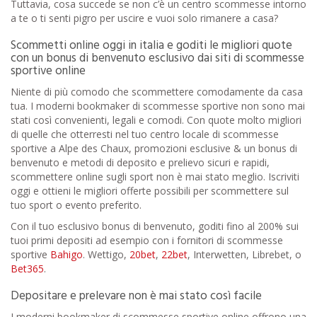
Tuttavia, cosa succede se non c’è un centro scommesse intorno
a te o ti senti pigro per uscire e vuoi solo rimanere a casa?
Scommetti online oggi in italia e goditi le migliori quote
con un bonus di benvenuto esclusivo dai siti di scommesse
sportive online
Niente di più comodo che scommettere comodamente da casa
tua. I moderni bookmaker di scommesse sportive non sono mai
stati così convenienti, legali e comodi. Con quote molto migliori
di quelle che otterresti nel tuo centro locale di scommesse
sportive a Alpe des Chaux, promozioni esclusive & un bonus di
benvenuto e metodi di deposito e prelievo sicuri e rapidi,
scommettere online sugli sport non è mai stato meglio. Iscriviti
oggi e ottieni le migliori offerte possibili per scommettere sul
tuo sport o evento preferito.
Con il tuo esclusivo bonus di benvenuto, goditi fino al 200% sui
tuoi primi depositi ad esempio con i fornitori di scommesse
sportive
Bahigo
. Wettigo,
20bet
,
22bet
, Interwetten, Librebet, o
Bet365
.
Depositare e prelevare non è mai stato così facile
I moderni bookmaker di scommesse sportive online offrono una