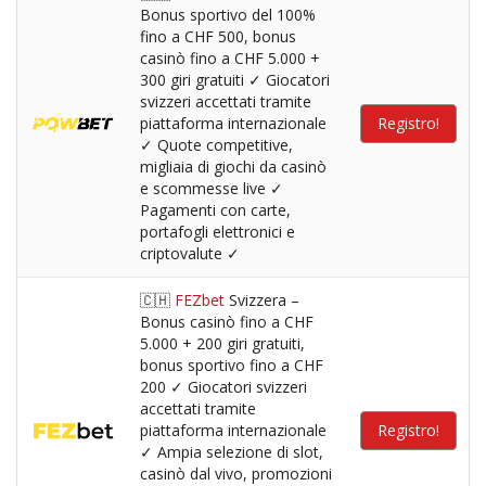
Bonus sportivo del 100%
fino a CHF 500, bonus
casinò fino a CHF 5.000 +
300 giri gratuiti ✓ Giocatori
svizzeri accettati tramite
piattaforma internazionale
Registro!
✓ Quote competitive,
migliaia di giochi da casinò
e scommesse live ✓
Pagamenti con carte,
portafogli elettronici e
criptovalute ✓
🇨🇭
FEZbet
Svizzera –
Bonus casinò fino a CHF
5.000 + 200 giri gratuiti,
bonus sportivo fino a CHF
200 ✓ Giocatori svizzeri
accettati tramite
piattaforma internazionale
Registro!
✓ Ampia selezione di slot,
casinò dal vivo, promozioni