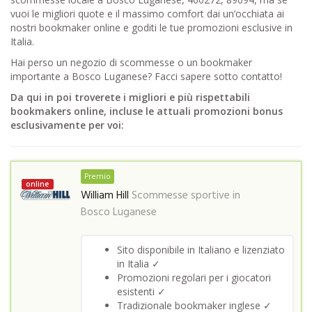
vuoi le migliori quote e il massimo comfort dai un’occhiata ai
nostri bookmaker online e goditi le tue promozioni esclusive in
Italia.
Hai perso un negozio di scommesse o un bookmaker
importante a Bosco Luganese? Facci sapere sotto contatto!
Da qui in poi troverete i migliori e più rispettabili
bookmakers online, incluse le attuali promozioni bonus
esclusivamente per voi:
Premio
online
William Hill
Scommesse sportive in
Bosco Luganese
Sito disponibile in Italiano e lizenziato
in Italia ✓
Promozioni regolari per i giocatori
esistenti ✓
Tradizionale bookmaker inglese ✓