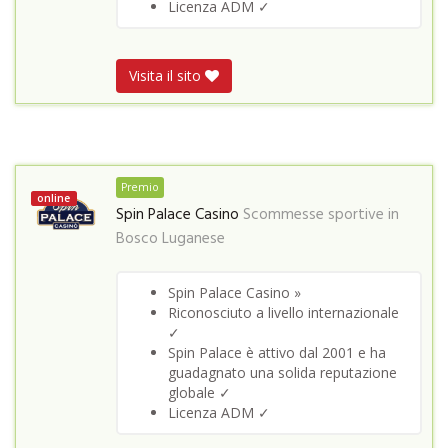
Licenza ADM ✓
Visita il sito
Premio
online
Spin Palace Casino
Scommesse sportive in
Bosco Luganese
Spin Palace Casino »
Riconosciuto a livello internazionale
✓
Spin Palace è attivo dal 2001 e ha
guadagnato una solida reputazione
globale ✓
Licenza ADM ✓