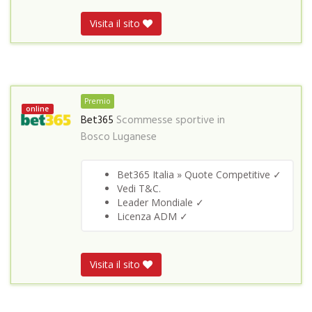
Visita il sito
Premio
online
Bet365
Scommesse sportive in
Bosco Luganese
Bet365 Italia » Quote Competitive ✓
Vedi T&C.
Leader Mondiale ✓
Licenza ADM ✓
Visita il sito