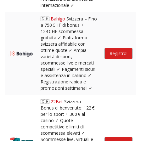
internazionale ✓
🇨🇭
Bahigo
Svizzera – Fino
a 750 CHF di bonus +
124 CHF scommessa
gratuita ✓ Piattaforma
svizzera affidabile con
ottime quote ✓ Ampia
Registro!
varietà di sport,
scommesse live e mercati
speciali ✓ Pagamenti sicuri
e assistenza in italiano ✓
Registrazione rapida e
promozioni settimanali ✓
🇨🇭
22Bet
Svizzera –
Bonus di benvenuto: 122 €
per lo sport + 300 € al
casinò ✓ Quote
competitive e limiti di
scommessa elevati ✓
Scommesse live, virtuali e