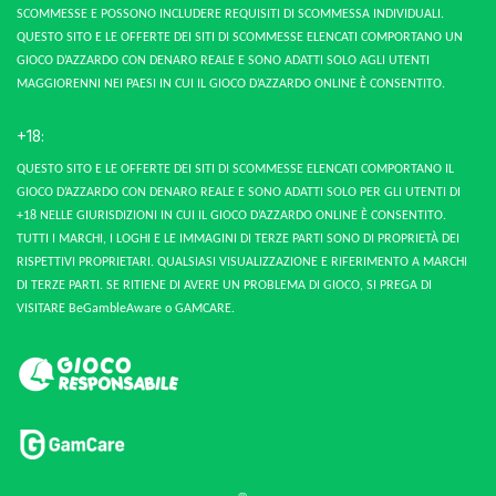
SCOMMESSE E POSSONO INCLUDERE REQUISITI DI SCOMMESSA INDIVIDUALI.
QUESTO SITO E LE OFFERTE DEI SITI DI SCOMMESSE ELENCATI COMPORTANO UN
GIOCO D’AZZARDO CON DENARO REALE E SONO ADATTI SOLO AGLI UTENTI
MAGGIORENNI NEI PAESI IN CUI IL GIOCO D’AZZARDO ONLINE È CONSENTITO.
+18:
QUESTO SITO E LE OFFERTE DEI SITI DI SCOMMESSE ELENCATI COMPORTANO IL
GIOCO D’AZZARDO CON DENARO REALE E SONO ADATTI SOLO PER GLI UTENTI DI
+18 NELLE GIURISDIZIONI IN CUI IL GIOCO D’AZZARDO ONLINE È CONSENTITO.
TUTTI I MARCHI, I LOGHI E LE IMMAGINI DI TERZE PARTI SONO DI PROPRIETÀ DEI
RISPETTIVI PROPRIETARI. QUALSIASI VISUALIZZAZIONE E RIFERIMENTO A MARCHI
DI TERZE PARTI. SE RITIENE DI AVERE UN PROBLEMA DI GIOCO, SI PREGA DI
VISITARE BeGambleAware o GAMCARE.