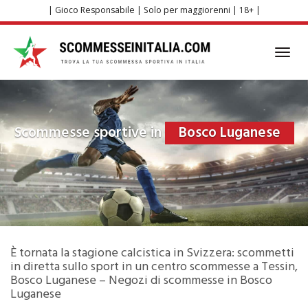
Skip
| Gioco Responsabile | Solo per maggiorenni | 18+ |
to
main
content
Toggl
navig
Scommesse sportive in
Bosco Luganese
È tornata la stagione calcistica in Svizzera: scommetti
in diretta sullo sport in un centro scommesse a Tessin,
Bosco Luganese – Negozi di scommesse in Bosco
Luganese