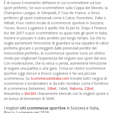
È di nuovo il momento dell’anno in cui scommettere sul tuo
sport preferito. Se vuoi scommettere sulla Coppa del Mondo, la
Champions League, le Olimpiadi, il Tour de France, o forse
preferisci gli sport tradizionali come il Calcio Fiorentino, Palla o
Hitball, il tuo centro locale di scommesse sportive in Svizzera,
Tessin, Bosco Luganese è quello che fa per te. Dopo il Finance
Act del 2007 si può scommettere su quasi tutti gli sport in Italia,
mentre in passato è stato proibito per lungo tempo. Sia che tu
voglia aumentare l’emozione di guardare la tua squadra di calcio
preferita giocare o proteggerti dalle potenziali perdite del
motociclista preferito, le scommesse sportive sono un ottimo
modo per migliorare l’esperienza del seguire uno sport dal vivo.
Con moderazione, che tu vinca o perda, aumenterà l’emozione
di seguire una partita o una gara. Trova un centro scommesse
sportive oggi stesso a Bosco Luganese e fai una piccola
scommessa. Su
Scommesseinitalia.com
trovate tutti i negozi di
scommesse e bookmakers in da tutti i bookies come il fornitore
di scommesse Betwinner,
20bet
, 1xbet,
Rabona
,
22bet
,
Wazamba o
Bet365
chiaramente elencati con le migliori quote e
un bonus di benvenuto di 500€.
I migliori
siti scommesse sportive
in Svizzera e Italia,
Bosco Luganese nel 2026