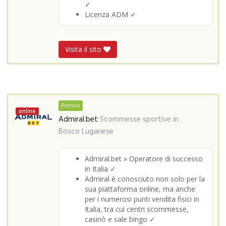
✓
Licenza ADM ✓
Visita il sito
Premio
online
Admiral.bet
Scommesse sportive in
Bosco Luganese
Admiral.bet » Operatore di successo
in Italia ✓
Admiral è conosciuto non solo per la
sua piattaforma online, ma anche
per i numerosi punti vendita fisici in
Italia, tra cui centri scommesse,
casinò e sale bingo ✓