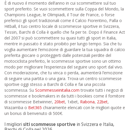
È di nuovo il momento dell’anno in cui scommettere sul tuo
sport preferito. Se vuoi scommettere sulla Coppa del Mondo, la
Champions League, le Olimpiadi, il Tour de France, o forse
preferisci gli sport tradizionali come il Calcio Fiorentino, Palla o
Hitball, il tuo centro locale di scommesse sportive in Svizzera,
Tessin, Barchi di Colla è quello che fa per te. Dopo il Finance Act
del 2007 si può scommettere su quasi tutti gli sport in Italia,
mentre in passato è stato proibito per lungo tempo. Sia che tu
voglia aumentare l’emozione di guardare la tua squadra di calcio
preferita giocare o proteggerti dalle potenziali perdite del
motociclista preferito, le scommesse sportive sono un ottimo
modo per migliorare l’esperienza del seguire uno sport dal vivo.
Con moderazione, che tu vinca o perda, aumenterà l’emozione
di seguire una partita o una gara. Trova un centro scommesse
sportive oggi stesso a Barchi di Colla e fai una piccola
scommessa. Su
Scommesseinitalia.com
trovate tutti i negozi di
scommesse e bookmakers in da tutti i bookies come il fornitore
di scommesse Betwinner,
20bet
, 1xbet,
Rabona
,
22bet
,
Wazamba o
Bet365
chiaramente elencati con le migliori quote e
un bonus di benvenuto di 500€.
I migliori
siti scommesse sportive
in Svizzera e Italia,
Barchi di Colla nel 2026