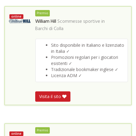
Premio
online
William Hill
Scommesse sportive in
Barchi di Colla
Sito disponibile in Italiano e lizenziato
in Italia ✓
Promozioni regolari per i giocatori
esistenti ✓
Tradizionale bookmaker inglese ✓
Licenza ADM ✓
Visita il sito
Premio
online