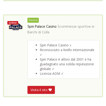
Premio
online
Spin Palace Casino
Scommesse sportive in
Barchi di Colla
Spin Palace Casino »
Riconosciuto a livello internazionale
✓
Spin Palace è attivo dal 2001 e ha
guadagnato una solida reputazione
globale ✓
Licenza ADM ✓
Visita il sito