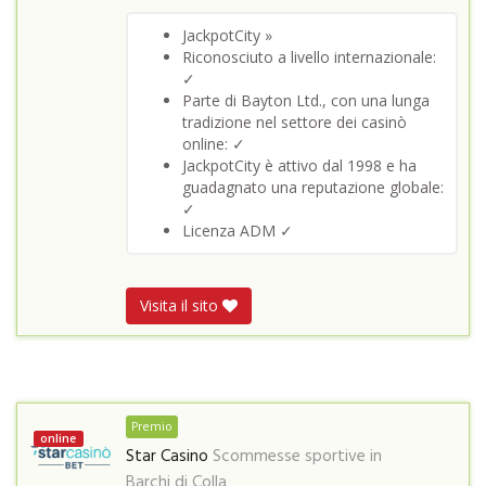
JackpotCity »
Riconosciuto a livello internazionale:
✓
Parte di Bayton Ltd., con una lunga
tradizione nel settore dei casinò
online: ✓
JackpotCity è attivo dal 1998 e ha
guadagnato una reputazione globale:
✓
Licenza ADM ✓
Visita il sito
Premio
online
Star Casino
Scommesse sportive in
Barchi di Colla