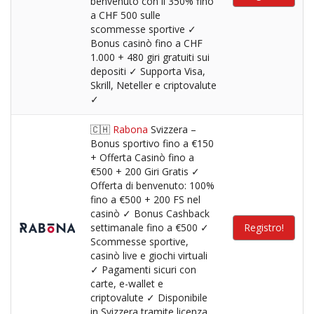
benvenuto con il 350% fino
a CHF 500 sulle
scommesse sportive ✓
Bonus casinò fino a CHF
1.000 + 480 giri gratuiti sui
depositi ✓ Supporta Visa,
Skrill, Neteller e criptovalute
✓
🇨🇭
Rabona
Svizzera –
Bonus sportivo fino a €150
+ Offerta Casinò fino a
€500 + 200 Giri Gratis ✓
Offerta di benvenuto: 100%
fino a €500 + 200 FS nel
casinò ✓ Bonus Cashback
settimanale fino a €500 ✓
Registro!
Scommesse sportive,
casinò live e giochi virtuali
✓ Pagamenti sicuri con
carte, e-wallet e
criptovalute ✓ Disponibile
in Svizzera tramite licenza