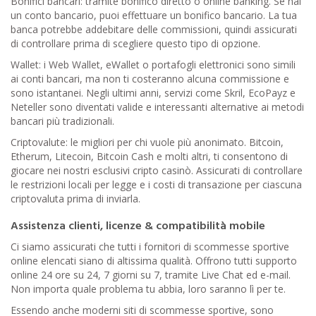
Bonifici bancari: tramite bonifico diretto o online banking. Se hai
un conto bancario, puoi effettuare un bonifico bancario. La tua
banca potrebbe addebitare delle commissioni, quindi assicurati
di controllare prima di scegliere questo tipo di opzione.
Wallet: i Web Wallet, eWallet o portafogli elettronici sono simili
ai conti bancari, ma non ti costeranno alcuna commissione e
sono istantanei. Negli ultimi anni, servizi come Skril, EcoPayz e
Neteller sono diventati valide e interessanti alternative ai metodi
bancari più tradizionali.
Criptovalute: le migliori per chi vuole più anonimato. Bitcoin,
Etherum, Litecoin, Bitcoin Cash e molti altri, ti consentono di
giocare nei nostri esclusivi cripto casinò. Assicurati di controllare
le restrizioni locali per legge e i costi di transazione per ciascuna
criptovaluta prima di inviarla.
Assistenza clienti, licenze & compatibilità mobile
Ci siamo assicurati che tutti i fornitori di scommesse sportive
online elencati siano di altissima qualità. Offrono tutti supporto
online 24 ore su 24, 7 giorni su 7, tramite Live Chat ed e-mail.
Non importa quale problema tu abbia, loro saranno lì per te.
Essendo anche moderni siti di scommesse sportive, sono