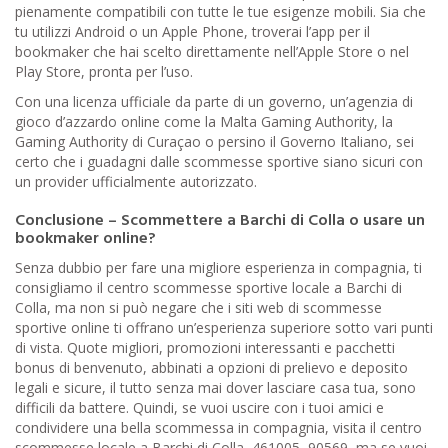
pienamente compatibili con tutte le tue esigenze mobili. Sia che
tu utilizzi Android o un Apple Phone, troverai l’app per il
bookmaker che hai scelto direttamente nell’Apple Store o nel
Play Store, pronta per l’uso.
Con una licenza ufficiale da parte di un governo, un’agenzia di
gioco d’azzardo online come la Malta Gaming Authority, la
Gaming Authority di Curaçao o persino il Governo Italiano, sei
certo che i guadagni dalle scommesse sportive siano sicuri con
un provider ufficialmente autorizzato.
Conclusione – Scommettere a Barchi di Colla o usare un
bookmaker online?
Senza dubbio per fare una migliore esperienza in compagnia, ti
consigliamo il centro scommesse sportive locale a Barchi di
Colla, ma non si può negare che i siti web di scommesse
sportive online ti offrano un’esperienza superiore sotto vari punti
di vista. Quote migliori, promozioni interessanti e pacchetti
bonus di benvenuto, abbinati a opzioni di prelievo e deposito
legali e sicure, il tutto senza mai dover lasciare casa tua, sono
difficili da battere. Quindi, se vuoi uscire con i tuoi amici e
condividere una bella scommessa in compagnia, visita il centro
scommesse locale a Barchi di Colla, 461005, 90569, ma se vuoi