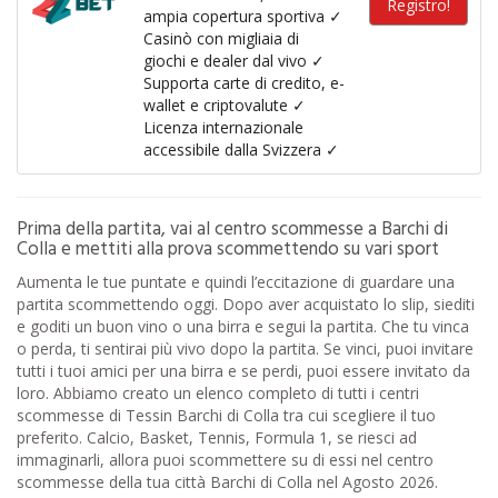
Registro!
ampia copertura sportiva ✓
Casinò con migliaia di
giochi e dealer dal vivo ✓
Supporta carte di credito, e-
wallet e criptovalute ✓
Licenza internazionale
accessibile dalla Svizzera ✓
Prima della partita, vai al centro scommesse a Barchi di
Colla e mettiti alla prova scommettendo su vari sport
Aumenta le tue puntate e quindi l’eccitazione di guardare una
partita scommettendo oggi. Dopo aver acquistato lo slip, siediti
e goditi un buon vino o una birra e segui la partita. Che tu vinca
o perda, ti sentirai più vivo dopo la partita. Se vinci, puoi invitare
tutti i tuoi amici per una birra e se perdi, puoi essere invitato da
loro. Abbiamo creato un elenco completo di tutti i centri
scommesse di Tessin Barchi di Colla tra cui scegliere il tuo
preferito. Calcio, Basket, Tennis, Formula 1, se riesci ad
immaginarli, allora puoi scommettere su di essi nel centro
scommesse della tua città Barchi di Colla nel Agosto 2026.