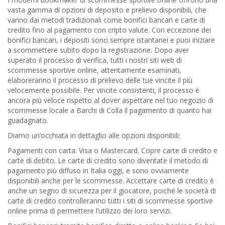
vasta gamma di opzioni di deposito e prelievo disponibili, che
vanno dai metodi tradizionali come bonifici bancari e carte di
credito fino al pagamento con cripto valute. Con eccezione dei
bonifici bancari, i depositi sono sempre istantanei e puoi iniziare
a scommettere subito dopo la registrazione. Dopo aver
superato il processo di verifica, tutti i nostri siti web di
scommesse sportive online, attentamente esaminati,
elaboreranno il processo di prelievo delle tue vincite il più
velocemente possibile. Per vincite consistenti, il processo è
ancora più veloce rispetto al dover aspettare nel tuo negozio di
scommesse locale a Barchi di Colla il pagamento di quanto hai
guadagnato.
Diamo un’occhiata in dettaglio alle opzioni disponibili:
Pagamenti con carta: Visa o Mastercard. Copre carte di credito e
carte di debito. Le carte di credito sono diventate il metodo di
pagamento più diffuso in Italia oggi, e sono ovviamente
disponibili anche per le scommesse. Accettare carte di credito è
anche un segno di sicurezza per il giocatore, poiché le società di
carte di credito controlleranno tutti i siti di scommesse sportive
online prima di permettere l’utilizzo dei loro servizi.