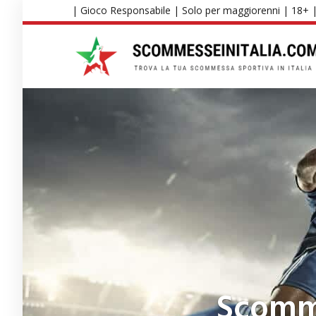
Skip
| Gioco Responsabile | Solo per maggiorenni | 18+ 
to
main
content
Scomm