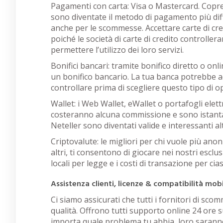
Pagamenti con carta: Visa o Mastercard. Copre ca
sono diventate il metodo di pagamento più diff
anche per le scommesse. Accettare carte di cre
poiché le società di carte di credito controller
permettere l’utilizzo dei loro servizi.
Bonifici bancari: tramite bonifico diretto o on
un bonifico bancario. La tua banca potrebbe ad
controllare prima di scegliere questo tipo di o
Wallet: i Web Wallet, eWallet o portafogli elett
costeranno alcuna commissione e sono istantane
Neteller sono diventati valide e interessanti al
Criptovalute: le migliori per chi vuole più ano
altri, ti consentono di giocare nei nostri esclusi
locali per legge e i costi di transazione per cia
Assistenza clienti, licenze & compatibilità mob
Ci siamo assicurati che tutti i fornitori di sco
qualità. Offrono tutti supporto online 24 ore s
importa quale problema tu abbia, loro saranno 