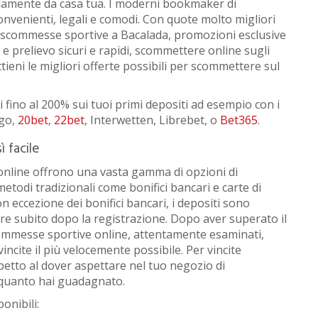
amente da casa tua. I moderni bookmaker di
nvenienti, legali e comodi. Con quote molto migliori
 di scommesse sportive a Bacalada, promozioni esclusive
 prelievo sicuri e rapidi, scommettere online sugli
ttieni le migliori offerte possibili per scommettere sul
 fino al 200% sui tuoi primi depositi ad esempio con i
igo,
20bet
,
22bet
, Interwetten, Librebet, o
Bet365
.
 facile
nline offrono una vasta gamma di opzioni di
metodi tradizionali come bonifici bancari e carte di
n eccezione dei bonifici bancari, i depositi sono
re subito dopo la registrazione. Dopo aver superato il
i scommesse sportive online, attentamente esaminati,
incite il più velocemente possibile. Per vincite
spetto al dover aspettare nel tuo negozio di
 quanto hai guadagnato.
onibili: