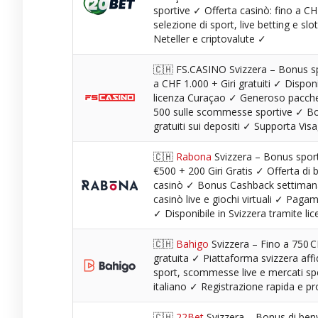
sportive ✓ Offerta casinò: fino a CHF
selezione di sport, live betting e slo
Neteller e criptovalute ✓
🇨🇭 FS.CASINO Svizzera – Bonus sp
a CHF 1.000 + Giri gratuiti ✓ Disponib
licenza Curaçao ✓ Generoso pacche
500 sulle scommesse sportive ✓ Bon
gratuiti sui depositi ✓ Supporta Visa,
🇨🇭
Rabona
Svizzera – Bonus sport
€500 + 200 Giri Gratis ✓ Offerta di
casinò ✓ Bonus Cashback settiman
casinò live e giochi virtuali ✓ Pagam
✓ Disponibile in Svizzera tramite li
🇨🇭
Bahigo
Svizzera – Fino a 750
gratuita ✓ Piattaforma svizzera aff
sport, scommesse live e mercati spe
italiano ✓ Registrazione rapida e p
🇨🇭
22Bet
Svizzera – Bonus di benv