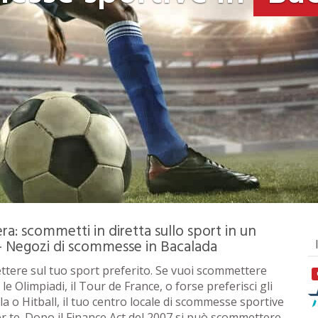
era: scommetti in diretta sullo sport in un
– Negozi di scommesse in Bacalada
ttere sul tuo sport preferito. Se vuoi scommettere
 Olimpiadi, il Tour de France, o forse preferisci gli
lla o Hitball, il tuo centro locale di scommesse sportive
er te. Dopo il Finance Act del 2007 si può scommettere