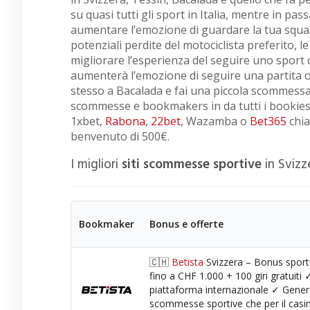
su quasi tutti gli sport in Italia, mentre in pa
aumentare l’emozione di guardare la tua squadr
potenziali perdite del motociclista preferito
migliorare l’esperienza del seguire uno sport 
aumenterà l’emozione di seguire una partita 
stesso a Bacalada e fai una piccola scommess
scommesse e bookmakers in da tutti i bookies
1xbet,
Rabona
,
22bet
, Wazamba o
Bet365
chia
benvenuto di 500€.
I migliori
siti scommesse sportive
in Svizz
Bookmaker
Bonus e offerte
🇨🇭
Betista
Svizzera – Bonus sport
fino a CHF 1.000 + 100 giri gratuiti 
piattaforma internazionale ✓ Genero
scommesse sportive che per il casi