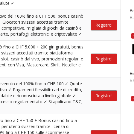
valute ✓
B
ivo del 100% fino a CHF 500, bonus casinò
B
✓ Giocatori svizzeri accettati tramite
Registro!
competitive, migliaia di giochi da casinò e
e, portafogli elettronici e criptovalute ✓
 fino a CHF 5.000 + 200 giri gratuiti, bonus
svizzeri accettati tramite piattaforma
slot, casinò dal vivo, promozioni regolari e
Registro!
 con Visa, Mastercard, Skrill, Neteller e
B
B
envenuto del 100% fino a CHF 100 ✓ Quote
va ✓ Pagamenti flessibili: carte di credito,
dabile e riconosciuta a livello globale ✓
Registro!
 accesso regolamentato ✓ Si applicano T&C,
vo fino a CHF 150 + Bonus casinò fino a
per utenti svizzeri tramite licenza di
0% fino a CHF 150 sulle scommesse