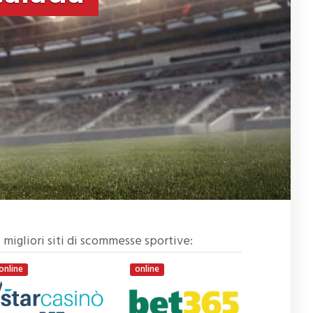
I migliori siti di scommesse sportive:
online
online