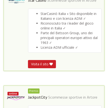
Star Casino
Scommesse sportive in
Artore
StarCasinò Italia » Sito disponibile in
Italiano e con licenza ADM ✓
Riconosciuto tra i leader del gioco
online in Italia ✓
Parte del Betsson Group, uno dei
principali operatori europei attivo dal
1963 ✓
Licenza ADM ufficiale ✓
Visita il sito
Premio
online
JackpotCity
Scommesse sportive in
Artore