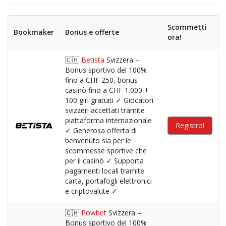
Scommetti
Bookmaker
Bonus e offerte
ora!
🇨🇭
Betista
Svizzera –
Bonus sportivo del 100%
fino a CHF 250, bonus
casinò fino a CHF 1.000 +
100 giri gratuiti ✓ Giocatori
svizzeri accettati tramite
piattaforma internazionale
Registro!
✓ Generosa offerta di
benvenuto sia per le
scommesse sportive che
per il casinò ✓ Supporta
pagamenti locali tramite
carta, portafogli elettronici
e criptovalute ✓
🇨🇭
Powbet
Svizzera –
Bonus sportivo del 100%