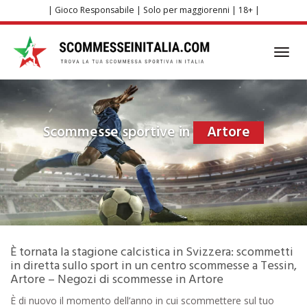
Skip
| Gioco Responsabile | Solo per maggiorenni | 18+ |
to
main
content
Toggl
navig
Scommesse sportive in
Artore
È tornata la stagione calcistica in Svizzera: scommetti
in diretta sullo sport in un centro scommesse a Tessin,
Artore – Negozi di scommesse in Artore
È di nuovo il momento dell’anno in cui scommettere sul tuo