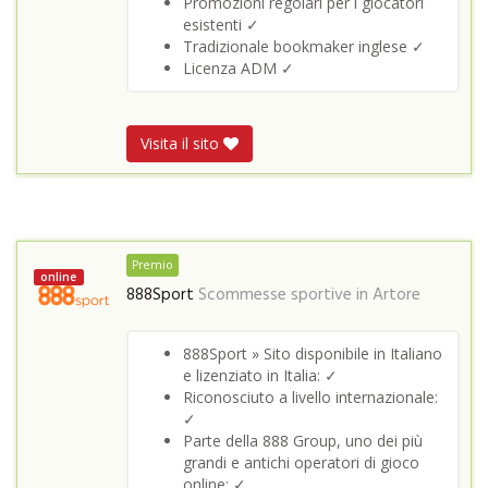
Promozioni regolari per i giocatori
esistenti ✓
Tradizionale bookmaker inglese ✓
Licenza ADM ✓
Visita il sito
Premio
online
888Sport
Scommesse sportive in
Artore
888Sport » Sito disponibile in Italiano
e lizenziato in Italia: ✓
Riconosciuto a livello internazionale:
✓
Parte della 888 Group, uno dei più
grandi e antichi operatori di gioco
online: ✓