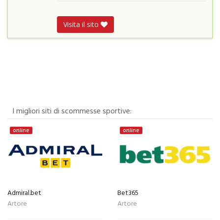
Visita il sito
I migliori siti di scommesse sportive:
online
online
Admiral.bet
Bet365
Artore
Artore